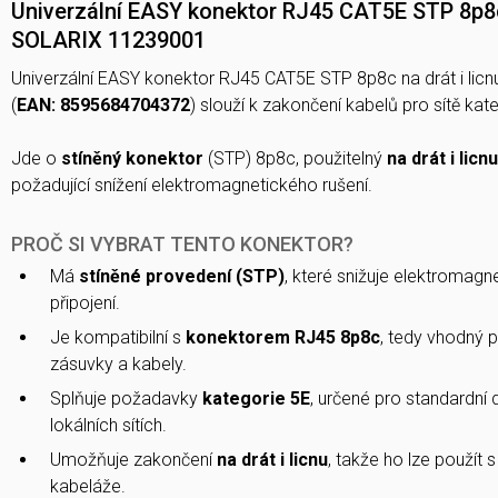
Univerzální EASY konektor RJ45 CAT5E STP 8p8c 
SOLARIX 11239001
Univerzální EASY konektor RJ45 CAT5E STP 8p8c na drát i li
(
EAN: 8595684704372
) slouží k zakončení kabelů pro sítě kat
Jde o
stíněný
konektor
(STP) 8p8c, použitelný
na drát i licnu
požadující snížení elektromagnetického rušení.
PROČ SI VYBRAT TENTO KONEKTOR?
Má
stíněné provedení (STP)
, které snižuje elektromagne
připojení.
Je kompatibilní s
konektorem RJ45 8p8c
, tedy vhodný 
zásuvky a kabely.
Splňuje požadavky
kategorie 5E
, určené pro standardní
lokálních sítích.
Umožňuje zakončení
na drát i licnu
, takže ho lze použít 
kabeláže.