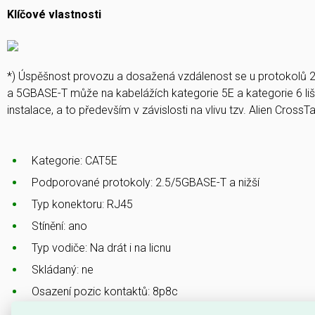
Klíčové vlastnosti
*) Úspěšnost provozu a dosažená vzdálenost se u protokolů
a 5GBASE-T může na kabelážích kategorie 5E a kategorie 6 lišit
instalace, a to především v závislosti na vlivu tzv. Alien CrossTal
Kategorie
: CAT5E
Podporované protokoly
: 2.5/5GBASE-T a nižší
Typ konektoru
: RJ45
Stínění
: ano
Typ vodiče
: Na drát i na licnu
Skládaný
: ne
Osazení pozic kontaktů
: 8p8c
Krytí kontaktů
: 50 µ zlata