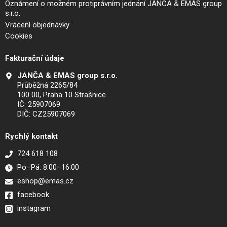
Oznámení o možném protiprávním jednání JANČA & EMAS group
s.r.o.
Vrácení objednávky
Cookies
Fakturační údaje
JANČA & EMAS group s.r.o.
Průběžná 2265/84
100 00, Praha 10 Strašnice
IČ: 25907069
DIČ: CZ25907069
Rychlý kontakt
724 618 108
Po–Pá: 8.00–16.00
eshop@emas.cz
facebook
instagram