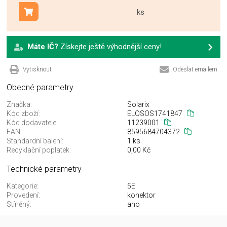
ks
Přidat do košíku
Máte IČ?
Získejte ještě výhodnější ceny!
Vytisknout
Odeslat emailem
Obecné parametry
Značka:
Solarix
Kód zboží:
ELOSOS1741847
Kód dodavatele:
11239001
EAN:
8595684704372
Standardní balení:
1 ks
Recyklační poplatek:
0,00 Kč
Technické parametry
Kategorie:
5E
Provedení:
konektor
Stíněný:
ano