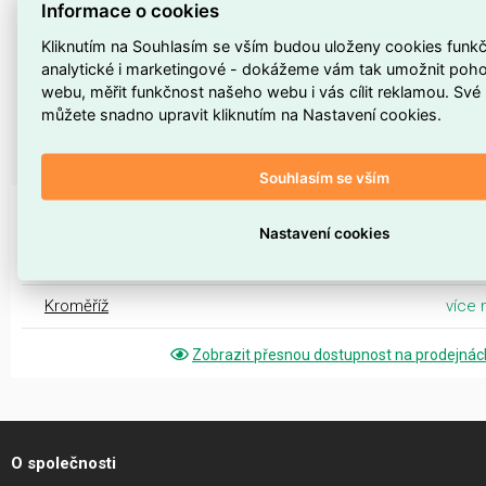
Informace o cookies
Skladovací teplota
: -40 až 70°C
Kliknutím na Souhlasím se vším budou uloženy cookies funkčn
Provozní teplota
: -10 až 60°C
analytické i marketingové - dokážeme vám tak umožnit poho
webu, měřit funkčnost našeho webu i vás cílit reklamou. Své
Max. provozní vlhkost
: 93%
můžete snadno upravit kliknutím na Nastavení cookies.
Souhlasím se vším
DOSTUPNOST NA PRODEJNÁCH
Nastavení cookies
Morava
Kroměříž
více 
Zobrazit přesnou dostupnost na prodejnác
O společnosti