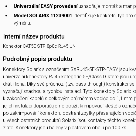
Univerzální EASY provedení
usnadňuje montáž a manipula
Model SOLARIX 11239001
identifikuje konkrétní typ pro
výměnu.
Interní název produktu
Konektor CAT5E STP 8p8c RJ45 UNI
Podrobný popis produktu
Konektory Solarix s označením SXRJ45-5E-STP-EASY jsou kvali
univerzální konektory RJ45 kategorie 5E/Class D, které jsou ur
drát i licna. Díky své průchozí (tzv. pass-through) konstrukci s
vyznačují snadnou a rychlou instalací. Tyto konektory Solarix k
k zakončení kabelů s celkovým průměrem vodiče do 1,1 mm (v
jejich instalaci doporučujeme použít krimpovací kleště s ozna
po zakrimpování konektoru odstraní zbytky přesahujících vodič
u všech ostatních produktů Solarix jsou kontakty těchto konekt
zlata. Konektory jsou baleny v plastovém obalu po 100 ks.