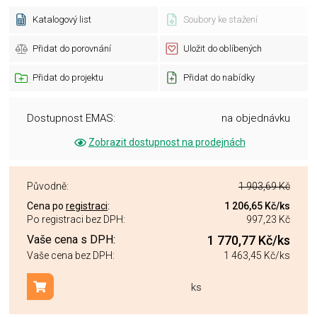
Katalogový list
Soubory ke stažení
Přidat do porovnání
Uložit do oblíbených
Přidat do projektu
Přidat do nabídky
Dostupnost EMAS:
na objednávku
Zobrazit dostupnost na prodejnách
Původně:
1 903,69 Kč
Cena po
registraci
:
1 206,65 Kč
/ks
Po registraci bez DPH:
997,23 Kč
Vaše cena s DPH:
1 770,77 Kč
/ks
Vaše cena bez DPH:
1 463,45 Kč
/ks
ks
Přidat do košíku