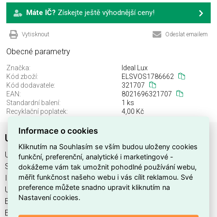
Máte IČ?
Získejte ještě výhodnější ceny!
Vytisknout
Odeslat emailem
Obecné parametry
Značka:
Ideal Lux
Kód zboží:
ELSVOS1786662
Kód dodavatele:
321707
EAN:
8021696321707
Standardní balení:
1 ks
Recyklační poplatek:
4,00 Kč
Informace o cookies
UNIVERSAL PL D30 SQUARE 4000K
Kliknutím na Souhlasím se vším budou uloženy cookies
UNIVERSAL PL D30 SQUARE 4000K najdete v kategoriích
funkční, preferenční, analytické i marketingové -
Svítidla, Svítidla, světelné zdroje a LED osvětlení, výrobce
dokážeme vám tak umožnit pohodlné používání webu,
měřit funkčnost našeho webu i vás cílit reklamou. Své
Ideal Lux, EAN 8021696321707, kód dodavatele 321707.
preference můžete snadno upravit kliknutím na
UNIVERSAL PL D30 SQUARE 4000K nabízíme od 1 ks. Kód
Nastavení cookies.
EMAS UNIVERSAL PL D30 SQUARE 4000K je
ELSVOS1786662.