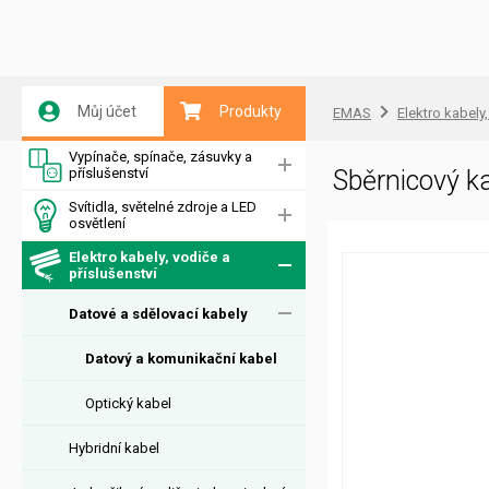
Můj účet
Produkty
EMAS
Elektro kabely,
Vypínače, spínače, zásuvky a
příslušenství
Sběrnicový 
Svítidla, světelné zdroje a LED
osvětlení
Elektro kabely, vodiče a
příslušenství
Datové a sdělovací kabely
Datový a komunikační kabel
Optický kabel
Hybridní kabel