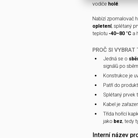
vodiče
holé
.
Nabízí zpomalovač h
opletení
, splétaný p
teplotu
-40–80 °C
a 
PROČ SI VYBRAT
Jedná se o
sbě
signálů po sběrn
Konstrukce je 
Patří do produk
Splétaný prvek 
Kabel je zařazen
Třída hořící kap
jako
bez
, tedy 
Interní název pr