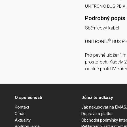
UNITRONIC BUS PB A 
Podrobný popis
Sběrnicový kabel
®
UNITRONIC
BUS PB
Pro pevné uložení, ma
prostorech. Kabely 
odolné proti UV zářen
O společnosti
Důležité odkazy
Kontakt
Jak nakupovat na EMAS
O nás
Doprava a platba
Aktuality
Obchodní podmínky int
Podporujeme
Reklamační řád a postup