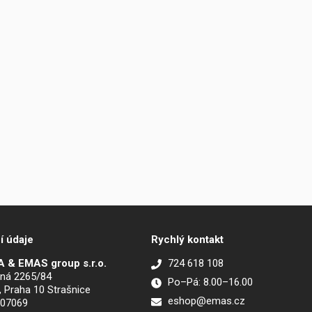
í údaje
Rychlý kontakt
 & EMAS group s.r.o.
724 618 108
ná 2265/84
Po–Pá: 8.00–16.00
, Praha 10 Strašnice
eshop@emas.cz
907069