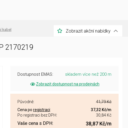
í kabel
Zobrazit akční nabídky
PP 2170219
Dostupnost EMAS:
skladem více než 200 m
Zobrazit dostupnost na prodejnách
Původně:
41,79 Kč
Cena po
registraci
:
37,32 Kč
/m
Po registraci bez DPH:
30,84 Kč
Vaše cena s DPH:
38,87 Kč
/m