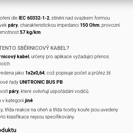
oření dle
IEC 60332-1-2
, stínění nad svazkem formou
rvek
páry
, charakteristickou impedanci
150 Ohm
, provozní
hmotnost
57 kg/km
.
 TENTO SBĚRNICOVÝ KABEL?
rnicový kabel
, určený pro aplikace vyžadující přenos
icích.
uvedena jako
1x2x0,64
, což popisuje počet a průřez žil.
tové řady
UNITRONIC BUS PB
.
tvoří
páry
, které ovlivňují uspořádání vodičů.
 v kategorii
jiné
.
ky, třída reakce na oheň a třída tvorby kouře jsou uvedeny
tyto klasifikace nejsou specifikovány.
oduktu