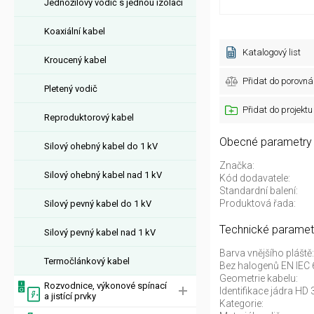
Jednožilový vodič s jednou izolací
Koaxiální kabel
Katalogový list
Kroucený kabel
Přidat do porovná
Pletený vodič
Přidat do projektu
Reproduktorový kabel
Obecné parametry
Silový ohebný kabel do 1 kV
Značka:
Silový ohebný kabel nad 1 kV
Kód dodavatele:
Standardní balení:
Produktová řada:
Silový pevný kabel do 1 kV
Technické paramet
Silový pevný kabel nad 1 kV
Barva vnějšího pláště:
Termočlánkový kabel
Bez halogenů EN IEC 
Geometrie kabelu:
Rozvodnice, výkonové spínací
Identifikace jádra HD 
a jistící prvky
Kategorie: