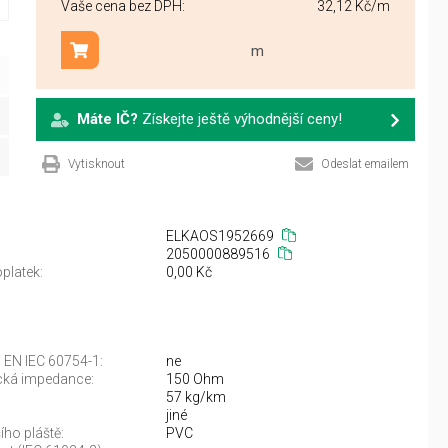
Vaše cena bez DPH:
32,12 Kč
/m
m
Přidat do košíku
Máte IČ?
Získejte ještě výhodnější ceny!
Vytisknout
Odeslat emailem
ELKAOS1952669
2050000889516
platek:
0,00 Kč
 EN IEC 60754-1:
ne
ická impedance:
150 Ohm
57 kg/km
jiné
ího pláště:
PVC