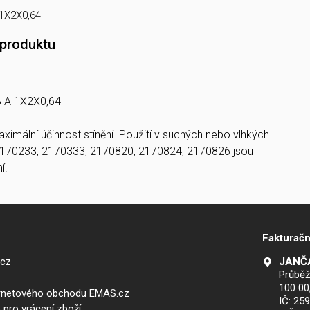
1X2X0,64
 produktu
 A 1X2X0,64
ximální účinnost stínění. Použití v suchých nebo vlhkých
2170233, 2170333, 2170820, 2170824, 2170826 jsou
í.
Fakturačn
.cz
JANČA
Průběž
100 00
ernetového obchodu EMAS.cz
IČ: 25
 pro vrácení zboží