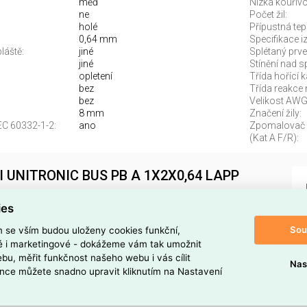
měď
Nízká kouřivo
ne
Počet žil:
holé
Přípustná tep
0,64 mm
Specifikace iz
láště:
jiné
Splétaný prve
jiné
Stínění nad 
opletení
Třída hořící 
bez
Třída reakce 
bez
Velikost AWG
8 mm
Značení žily:
EC 60332-1-2:
ano
Zpomalovač h
(Kat A F/R):
el UNITRONIC BUS PB A 1X2X0,64 LAPP
ies
UNITRONIC BUS PB A 1X2X0,64 LAPP
(EAN:
Sou
m se vším budou uloženy cookies funkční,
produktové řady
UNITRONIC BUS PB
určený pro
ké i marketingové - dokážeme vám tak umožnit
bu, měřit funkčnost našeho webu i vás cílit
Nas
nce můžete snadno upravit kliknutím na Nastavení
ědi
, průměrem vodiče
0,64 mm
(AWG
22
), vnější průměr
šť z
PVC
v barvě
fialová
, kruhovou geometrií a povrch