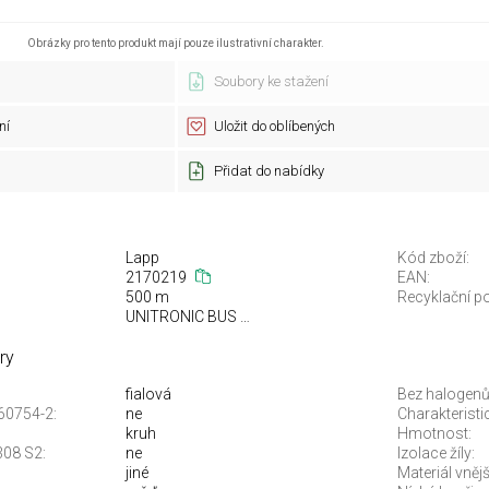
Obrázky pro tento produkt mají pouze ilustrativní charakter.
Soubory ke stažení
ní
Uložit do oblíbených
Přidat do nabídky
Lapp
Kód zboží:
2170219
EAN:
500 m
Recyklační po
UNITRONIC BUS PB
ry
fialová
Bez halogenů
60754-2:
ne
Charakterist
kruh
Hmotnost:
308 S2:
ne
Izolace žíly:
jiné
Materiál vnějš