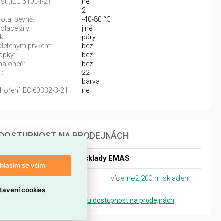
st (IEC 61034-2):
ne
2
lota, pevně:
-40-80 °C
olace žíly:
jiné
k:
páry
spleteným prvkem:
bez
kapky:
bez
na oheň:
bez
.:
22
barva
oření IEC 60332-3-21
ne
DOSTUPNOST NA PRODEJNÁCH
Dostupnost centrální sklady EMAS
hlasím se vším
Centrální sklad Ostrava
více než 200 m skladem
tavení cookies
Zobrazit přesnou dostupnost na prodejnách