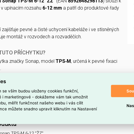
a Sonap TPS-M 6-12 "ŽZ"
(EAN
8592648298113
) slouží k
c v upínacím rozsahu
6-12 mm
a patří do produktové řady
zajišťuje pevné a čisté uchycení kabeláže i ve stísněných
uje montáž v rozvodech a rozvaděčích.
 TUTO PŘÍCHYTKU?
ytka značky Sonap, model
TPS‑M
, určená k pevné fixaci
.
zsahem
6–12 mm
spolehlivě drží vedení odpovídajícího
ies
Sou
m se vším budou uloženy cookies funkční,
ava
ŽZ
(žárové zinkování) zvyšuje odolnost proti korozi.
ké i marketingové - dokážeme vám tak umožnit
bu, měřit funkčnost našeho webu i vás cílit
tové řady
MERKUR 2
, což zjednodušuje volbu
Nas
nce můžete snadno upravit kliknutím na Nastavení
 komponent.
oduktu
onap TPS-M 6-12 "ŽZ"