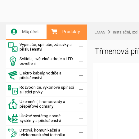
Můj účet
Produkty
EMAS
Instalační, izo
Vypínače, spínače, zásuvky a
příslušenství
Třmenová př
Svítidla, světelné zdroje a LED
osvětlení
Elektro kabely, vodiče a
příslušenství
Rozvodnice, výkonové spínací
a jistící prvky
Uzemnění, hromosvody a
přepěťové ochrany
Úložné systémy, nosné
systémy a příslušenství
Datová, komunikační a
telekomunikační technika