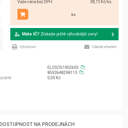
Vaše cena bez DPH:
38,73 Kč
/ks
ks
Přidat do košíku
Máte IČ?
Získejte ještě výhodnější ceny!
Vytisknout
Odeslat emailem
ELOSOS1902605
8592648298113
platek:
0,00 Kč
DOSTUPNOST NA PRODEJNÁCH