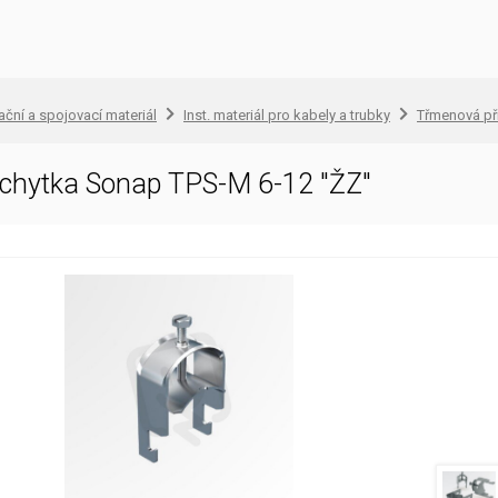
lační a spojovací materiál
Inst. materiál pro kabely a trubky
Třmenová př
íchytka Sonap TPS-M 6-12 "ŽZ"