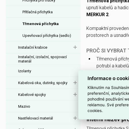
Příchytka pro trubky
Třmenová příchytk
upnutí kabelů a hadi
Přítlačná příchytka
MERKUR 2
.
Třmenová příchytka
Kompaktní provedení 
prostorech a usnadň
Upevňovací příchytka (sedlo)
Instalační krabice
PROČ SI VYBRAT
Instalační, izolační, spojovací
Třmenová přích
materiál
potrubí a kabelů
Izolanty
S upínacím ro
Informace o cook
průměru.
Kabelová oka, dutinky, spojky
Kliknutím na Souhlasí
Povrchová úpr
preferenční, analytic
Kabelové spojky
pohodlné používání we
Patří do produk
reklamou. Své prefere
kompatibilních
Mazivo
cookies.
Interní název pr
Nastřelovací materiál
Třmenová příchytka S