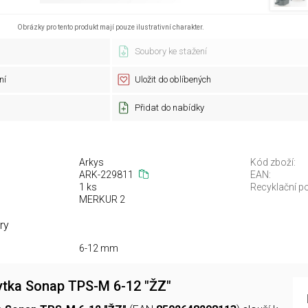
Obrázky pro tento produkt mají pouze ilustrativní charakter.
Soubory ke stažení
ní
Uložit do oblíbených
Přidat do nabídky
Arkys
Kód zboží:
ARK-229811
EAN:
1 ks
Recyklační po
MERKUR 2
ry
6-12 mm
ytka Sonap TPS-M 6-12 "ŽZ"