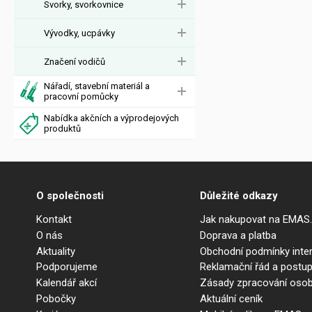
Svorky, svorkovnice
Vývodky, ucpávky
Značení vodičů
Nářadí, stavební materiál a
pracovní pomůcky
Nabídka akčních a výprodejových
produktů
O společnosti
Důležité odkazy
Kontakt
Jak nakupovat na EMAS
O nás
Doprava a platba
Aktuality
Obchodní podmínky int
Podporujeme
Reklamační řád a postup
Kalendář akcí
Zásady zpracování osob
Pobočky
Aktuální ceník