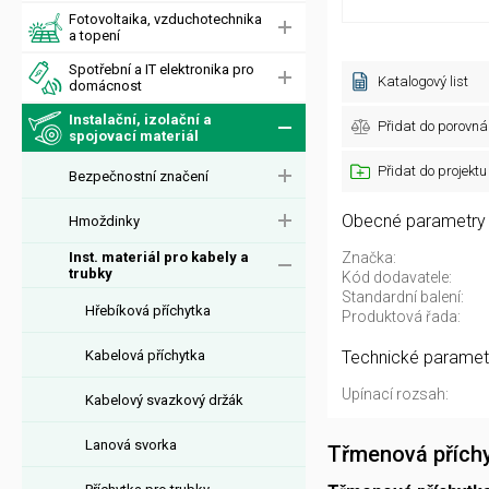
Fotovoltaika, vzduchotechnika
a topení
Spotřební a IT elektronika pro
Katalogový list
domácnost
Instalační, izolační a
Přidat do porovná
spojovací materiál
Přidat do projektu
Bezpečnostní značení
Obecné parametry
Hmoždinky
Inst. materiál pro kabely a
Značka:
trubky
Kód dodavatele:
Standardní balení:
Hřebíková příchytka
Produktová řada:
Kabelová příchytka
Technické paramet
Upínací rozsah:
Kabelový svazkový držák
Lanová svorka
Třmenová přích