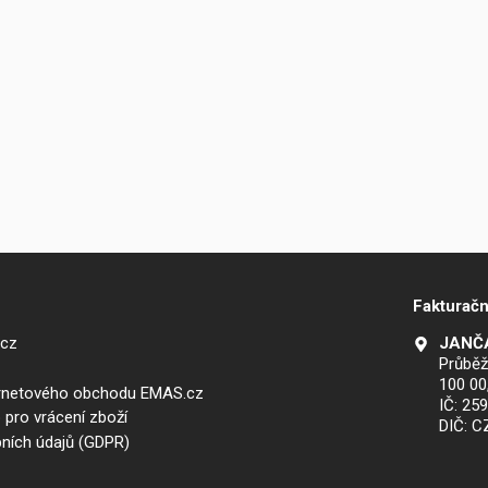
Fakturačn
.cz
JANČA
Průběž
100 00
ernetového obchodu EMAS.cz
IČ: 25
 pro vrácení zboží
DIČ: 
ních údajů (GDPR)