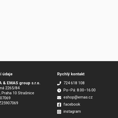
í údaje
Rychlý kontakt
 & EMAS group s.r.o.
724 618 108
ná 2265/84
Po–Pá: 8.00–16.00
, Praha 10 Strašnice
eshop@emas.cz
907069
CZ25907069
facebook
instagram