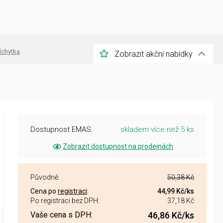
íchytka
Zobrazit akční nabídky
Dostupnost EMAS:
skladem více než 5 ks
Zobrazit dostupnost na prodejnách
Původně:
50,38 Kč
Cena po
registraci
:
44,99 Kč
/ks
Po registraci bez DPH:
37,18 Kč
Vaše cena s DPH:
46,86 Kč
/ks