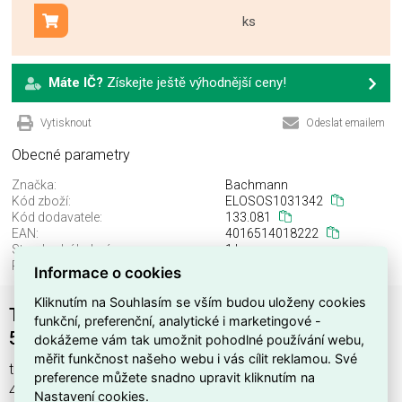
ks
Přidat do košíku
Máte IČ?
Získejte ještě výhodnější ceny!
Vytisknout
Odeslat emailem
Obecné parametry
Značka:
Bachmann
Kód zboží:
ELOSOS1031342
Kód dodavatele:
133.081
EAN:
4016514018222
Standardní balení:
1 ks
Recyklační poplatek:
0,00 Kč
Informace o cookies
Kliknutím na Souhlasím se vším budou uloženy cookies
Transparentní přívodní kabel 3,0m FEP/PVC
funkční, preferenční, analytické i marketingové -
5x1,5mm2, kab. dutinky/kab. dutinky
dokážeme vám tak umožnit pohodlné používání webu,
měřit funkčnost našeho webu i vás cílit reklamou. Své
transp. FEP / PVC 5x1,5 3,0m , výrobce Bachmann, EAN
preference můžete snadno upravit kliknutím na
4016514018222, kód dodavatele 133.081. Transparentní
Nastavení cookies.