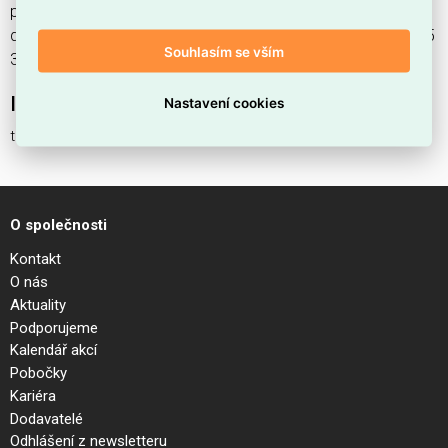
přívodní kabel 3,0m FEP/PVC 5x1,5mm2, kab. dutinky/kab.
dutinky nabízíme od 1 ks. Kód EMAS transp. FEP / PVC 5x1,5
Souhlasím se vším
3,0m je ELOSOS1031342.
Interní název produktu
Nastavení cookies
transp. FEP / PVC 5x1,5 3,0m
O společnosti
Kontakt
O nás
Aktuality
Podporujeme
Kalendář akcí
Pobočky
Kariéra
Dodavatelé
Odhlášení z newsletteru