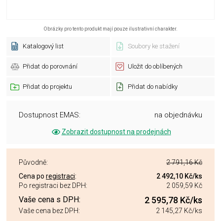
Obrázky pro tento produkt mají pouze ilustrativní charakter.
Katalogový list
Soubory ke stažení
Přidat do porovnání
Uložit do oblíbených
Přidat do projektu
Přidat do nabídky
Dostupnost EMAS:
na objednávku
Zobrazit dostupnost na prodejnách
Původně:
2 791,16 Kč
Cena po
registraci
:
2 492,10 Kč
/ks
Po registraci bez DPH:
2 059,59 Kč
Vaše cena s DPH:
2 595,78 Kč
/ks
Vaše cena bez DPH:
2 145,27 Kč
/ks