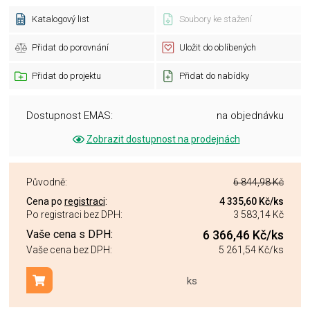
Katalogový list
Soubory ke stažení
Přidat do porovnání
Uložit do oblíbených
Přidat do projektu
Přidat do nabídky
Dostupnost EMAS:
na objednávku
Zobrazit dostupnost na prodejnách
Původně:
6 844,98 Kč
Cena po
registraci
:
4 335,60 Kč
/ks
Po registraci bez DPH:
3 583,14 Kč
Vaše cena s DPH:
6 366,46 Kč
/ks
Vaše cena bez DPH:
5 261,54 Kč
/ks
ks
Přidat do košíku