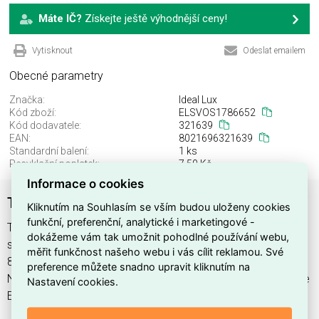
Máte IČ?
Získejte ještě výhodnější ceny!
Vytisknout
Odeslat emailem
Obecné parametry
Značka:
Ideal Lux
Kód zboží:
ELSVOS1786652
Kód dodavatele:
321639
EAN:
8021696321639
Standardní balení:
1 ks
Recyklační poplatek:
7,50 Kč
Informace o cookies
TORRE PT1 H80 NERO
Kliknutím na Souhlasím se vším budou uloženy cookies
funkční, preferenční, analytické i marketingové -
TORRE PT1 H80 NERO najdete v kategoriích Svítidla, Svítidla,
dokážeme vám tak umožnit pohodlné používání webu,
světelné zdroje a LED osvětlení, výrobce Ideal Lux, EAN
měřit funkčnost našeho webu i vás cílit reklamou. Své
8021696321639, kód dodavatele 321639. TORRE PT1 H80
preference můžete snadno upravit kliknutím na
NERO nabízíme od 1 ks. Kód EMAS TORRE PT1 H80 NERO je
Nastavení cookies.
ELSVOS1786652.