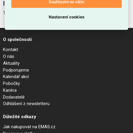
Souhlasím se vším
Interní název produktu
TORRE PT1 H80 NERO
Nastavení cookies
O společnosti
Kontakt
O nás
Aktuality
Podporujeme
Kalendář akcí
Pobočky
Kariéra
Dodavatelé
Odhlášení z newsletteru
Důležité odkazy
Jak nakupovat na EMAS.cz