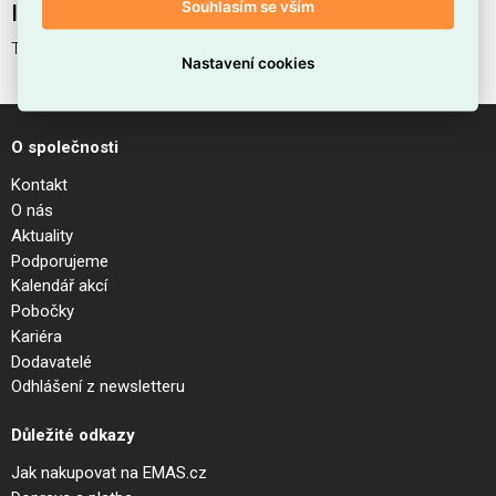
Souhlasím se vším
Interní název produktu
TORRE PT1 H22 COFFEE
Nastavení cookies
O společnosti
Kontakt
O nás
Aktuality
Podporujeme
Kalendář akcí
Pobočky
Kariéra
Dodavatelé
Odhlášení z newsletteru
Důležité odkazy
Jak nakupovat na EMAS.cz