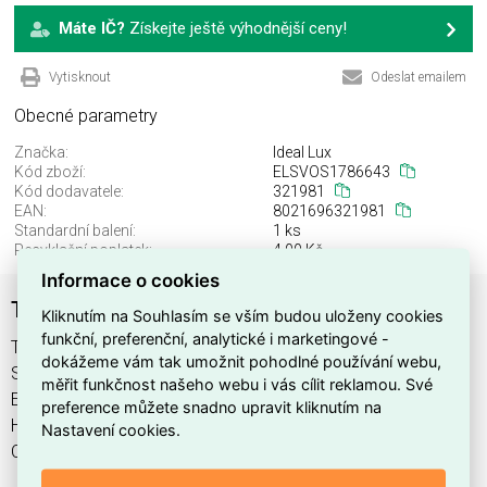
Máte IČ?
Získejte ještě výhodnější ceny!
Vytisknout
Odeslat emailem
Obecné parametry
Značka:
Ideal Lux
Kód zboží:
ELSVOS1786643
Kód dodavatele:
321981
EAN:
8021696321981
Standardní balení:
1 ks
Recyklační poplatek:
4,00 Kč
Informace o cookies
TORRE PT1 H22 COFFEE
Kliknutím na Souhlasím se vším budou uloženy cookies
funkční, preferenční, analytické i marketingové -
TORRE PT1 H22 COFFEE najdete v kategoriích Svítidla,
dokážeme vám tak umožnit pohodlné používání webu,
Svítidla, světelné zdroje a LED osvětlení, výrobce Ideal Lux,
měřit funkčnost našeho webu i vás cílit reklamou. Své
EAN 8021696321981, kód dodavatele 321981. TORRE PT1
preference můžete snadno upravit kliknutím na
H22 COFFEE nabízíme od 1 ks. Kód EMAS TORRE PT1 H22
Nastavení cookies.
COFFEE je ELSVOS1786643.