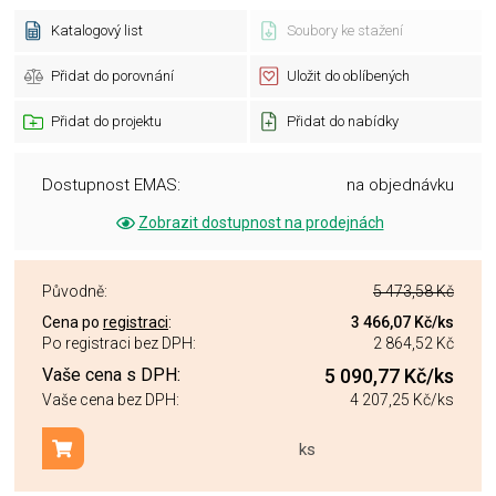
Katalogový list
Soubory ke stažení
Přidat do porovnání
Uložit do oblíbených
Přidat do projektu
Přidat do nabídky
Dostupnost EMAS:
na objednávku
Zobrazit dostupnost na prodejnách
Původně:
5 473,58 Kč
Cena po
registraci
:
3 466,07 Kč
/ks
Po registraci bez DPH:
2 864,52 Kč
Vaše cena s DPH:
5 090,77 Kč
/ks
Vaše cena bez DPH:
4 207,25 Kč
/ks
ks
Přidat do košíku