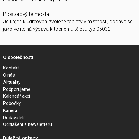
Prostorový termostat.
Je určen k udržování zvolené teploty v místnosti, dodává se
jako volitelná výbava k topnému tělesu typ 05032.
O společnosti
Kontakt
O nás
Aktuality
Podporujeme
Kalendář akcí
Pobočky
Kariéra
Dodavatelé
Odhlášení z newsletteru
Důležité odkazy