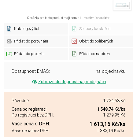
Obrázky pro tento produkt mají pouze ilustrativní charakter.
Katalogový list
Soubory ke stažení
Přidat do porovnání
Uložit do oblíbených
Přidat do projektu
Přidat do nabídky
Dostupnost EMAS:
na objednávku
Zobrazit dostupnost na prodejnách
Původně:
1 734,58 Kč
Cena po
registraci
:
1 548,74 Kč
/ks
Po registraci bez DPH:
1 279,95 Kč
Vaše cena s DPH:
1 613,16 Kč
/ks
Vaše cena bez DPH:
1 333,19 Kč
/ks