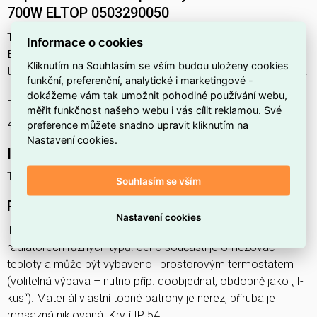
700W ELTOP 0503290050
Topné těleso do koupelnových radiátorů 230V 700W
Informace o cookies
ELTOP 0503290050
(EAN:
3677731405076
) je elektrické
Kliknutím na Souhlasím se vším budou uloženy cookies
topné těleso určené pro instalaci do koupelnových radiátorů.
funkční, preferenční, analytické i marketingové -
dokážeme vám tak umožnit pohodlné používání webu,
Pracuje na napětí
230 V
a má připojenou zátěž
0,7 kW
, což
měřit funkčnost našeho webu i vás cílit reklamou. Své
zajišťuje rychlé doplňkové vytápění prostoru.
preference můžete snadno upravit kliknutím na
Nastavení cookies.
Interní název produktu
Topné těleso 230V 700W
Souhlasím se vším
Podrobný popis produktu
Nastavení cookies
Topné těleso určené pro ohřev vody v koupelnových
radiátorech různých typů. Jeho součástí je omezovač
teploty a může být vybaveno i prostorovým termostatem
(volitelná výbava – nutno příp. doobjednat, obdobně jako „T-
kus“). Materiál vlastní topné patrony je nerez, příruba je
mosazná niklovaná. Krytí IP 54.