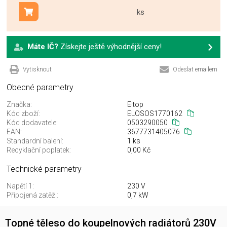
ks
Přidat do košíku
Máte IČ?
Získejte ještě výhodnější ceny!
Vytisknout
Odeslat emailem
Obecné parametry
Značka:
Eltop
Kód zboží:
ELOSOS1770162
Kód dodavatele:
0503290050
EAN:
3677731405076
Standardní balení:
1 ks
Recyklační poplatek:
0,00 Kč
Technické parametry
Napětí 1:
230 V
Připojená zatěž.:
0,7 kW
Topné těleso do koupelnových radiátorů 230V