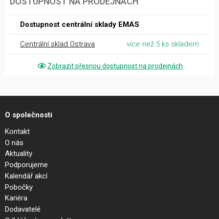
DOSTUPNOST NA PRODEJNÁCH
Dostupnost centrální sklady EMAS
Centrální sklad Ostrava
více než 5 ks skladem
Zobrazit přesnou dostupnost na prodejnách
O společnosti
Kontakt
O nás
Aktuality
Podporujeme
Kalendář akcí
Pobočky
Kariéra
Dodavatelé