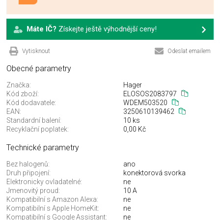
Máte IČ?
Získejte ještě výhodnější ceny!
Vytisknout
Odeslat emailem
Obecné parametry
Značka:
Hager
Kód zboží:
ELOSOS2083797
Kód dodavatele:
WDEM503520
EAN:
3250610139462
Standardní balení:
10 ks
Recyklační poplatek:
0,00 Kč
Technické parametry
Bez halogenů:
ano
Druh připojení:
konektorová svorka
Elektronicky ovladatelné:
ne
Jmenovitý proud:
10 A
Kompatibilní s Amazon Alexa:
ne
Kompatibilní s Apple HomeKit:
ne
Kompatibilní s Google Assistant:
ne