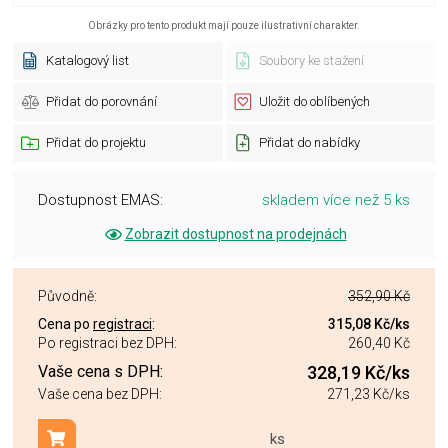
Obrázky pro tento produkt mají pouze ilustrativní charakter.
Katalogový list
Soubory ke stažení
Přidat do porovnání
Uložit do oblíbených
Přidat do projektu
Přidat do nabídky
Dostupnost EMAS:
skladem více než 5 ks
Zobrazit dostupnost na prodejnách
Původně:
352,90 Kč
Cena po
registraci
:
315,08 Kč
/ks
Po registraci bez DPH:
260,40 Kč
Vaše cena s DPH:
328,19 Kč
/ks
Vaše cena bez DPH:
271,23 Kč
/ks
ks
Přidat do košíku