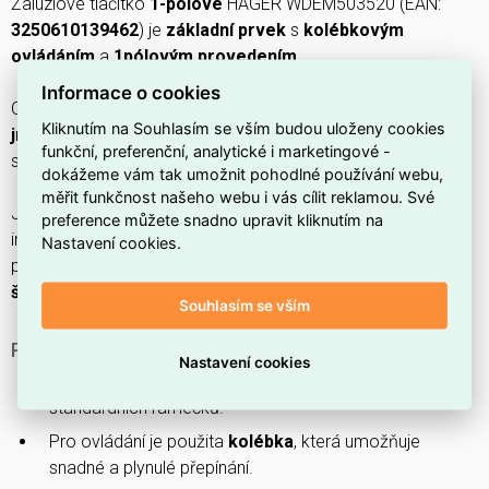
Žaluziové tlačítko
1-pólové
HAGER WDEM503520 (EAN:
3250610139462
) je
základní prvek
s
kolébkovým
ovládáním
a
1pólovým provedením
.
Informace o cookies
Obsahuje
2 tlačítka
, je
mechanicky ovladatelné
, má
Kliknutím na Souhlasím se vším budou uloženy cookies
jmenovitý proud 10 A
a
nominální napětí 250 V
, připojuje
funkční, preferenční, analytické i marketingové -
se přes
konektorovou svorku
a má krytí
IP20
.
dokážeme vám tak umožnit pohodlné používání webu,
měřit funkčnost našeho webu i vás cílit reklamou. Své
Je určeno pro
montáž pod omítku
s minimální hloubkou
preference můžete snadno upravit kliknutím na
instalační krabice
35 mm
, má
bezhalogenové
provedení,
Nastavení cookies.
povrch
bez úpravy
a upevňuje se pomocí
drápků nebo
šroubů
.
Souhlasím se vším
PROČ SI VYBRAT TOTO ŽALUZIOVÉ TLAČÍTKO?
Nastavení cookies
Dodává se jako
základní prvek
určený pro osazení do
standardních rámečků.
Pro ovládání je použita
kolébka
, která umožňuje
snadné a plynulé přepínání.