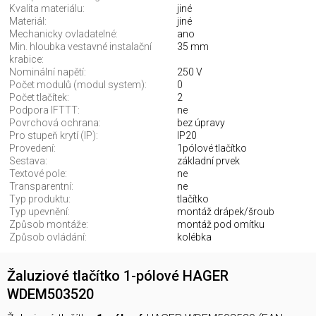
Kvalita materiálu:
jiné
Materiál:
jiné
Mechanicky ovladatelné:
ano
Min. hloubka vestavné instalační
35 mm
krabice:
Nominální napětí:
250 V
Počet modulů (modul system):
0
Počet tlačítek:
2
Podpora IFTTT:
ne
Povrchová ochrana:
bez úpravy
Pro stupeň krytí (IP):
IP20
Provedení:
1pólové tlačítko
Sestava:
základní prvek
Textové pole:
ne
Transparentní:
ne
Typ produktu:
tlačítko
Typ upevnění:
montáž drápek/šroub
Způsob montáže:
montáž pod omítku
Způsob ovládání:
kolébka
Žaluziové tlačítko 1-pólové HAGER
WDEM503520