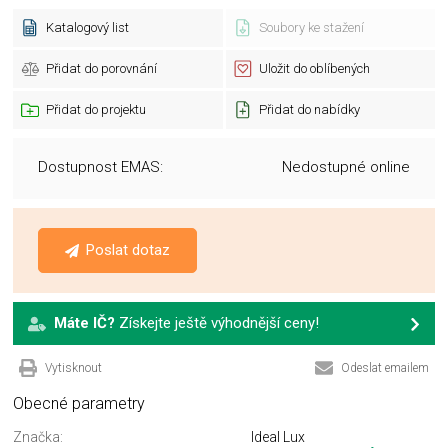
Katalogový list
Soubory ke stažení
Přidat do porovnání
Uložit do oblíbených
Přidat do projektu
Přidat do nabídky
Dostupnost EMAS:
Nedostupné online
Poslat dotaz
Máte IČ?
Získejte ještě výhodnější ceny!
Vytisknout
Odeslat emailem
Obecné parametry
Značka:
Ideal Lux