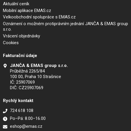
Aktuální ceník
Mobilní aplikace EMAS.cz
Velkoobchodní spolupráce s EMAS.cz
Oznámení o možném protiprávním jednání JANČA & EMAS group
s.r.o.
Vrácení objednávky
Cookies
Fakturační údaje
JANČA & EMAS group s.r.o.
Průběžná 2265/84
100 00, Praha 10 Strašnice
IČ: 25907069
DIČ: CZ25907069
Rychlý kontakt
724 618 108
Po–Pá: 8.00–16.00
eshop@emas.cz