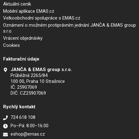
Aktuální ceník
Mobilní aplikace EMAS.cz
Velkoobchodní spolupráce s EMAS.cz
Oznámení o možném protiprávním jednání JANČA & EMAS group
s.r.o.
Vrácení objednávky
Cookies
Fakturační údaje
JANČA & EMAS group s.r.o.
Průběžná 2265/84
100 00, Praha 10 Strašnice
IČ: 25907069
DIČ: CZ25907069
Rychlý kontakt
724 618 108
Po–Pá: 8.00–16.00
eshop@emas.cz