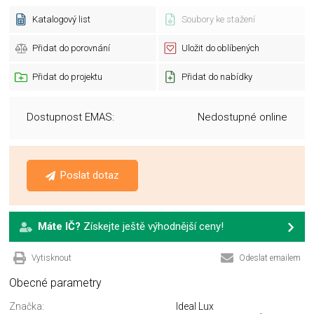
Katalogový list
Soubory ke stažení
Přidat do porovnání
Uložit do oblíbených
Přidat do projektu
Přidat do nabídky
Dostupnost EMAS:
Nedostupné online
Poslat dotaz
Máte IČ?
Získejte ještě výhodnější ceny!
Vytisknout
Odeslat emailem
Obecné parametry
Značka:
Ideal Lux