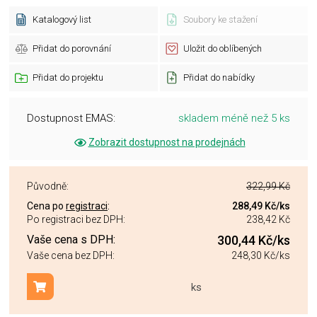
Katalogový list
Soubory ke stažení
Přidat do porovnání
Uložit do oblíbených
Přidat do projektu
Přidat do nabídky
Dostupnost EMAS:
skladem méně než 5 ks
Zobrazit dostupnost na prodejnách
Původně:
322,99 Kč
Cena po
registraci
:
288,49 Kč
/ks
Po registraci bez DPH:
238,42 Kč
Vaše cena s DPH:
300,44 Kč
/ks
Vaše cena bez DPH:
248,30 Kč
/ks
ks
Přidat do košíku