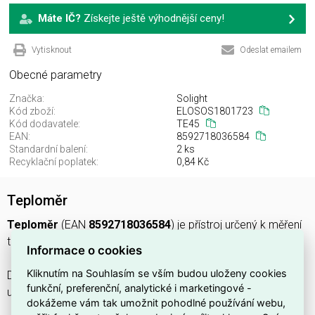
Máte IČ?
Získejte ještě výhodnější ceny!
Vytisknout
Odeslat emailem
Obecné parametry
Značka:
Solight
Kód zboží:
ELOSOS1801723
Kód dodavatele:
TE45
EAN:
8592718036584
Standardní balení:
2 ks
Recyklační poplatek:
0,84 Kč
Teploměr
Teploměr
(EAN
8592718036584
) je přístroj určený k měření
teploty v domácím nebo pracovním prostředí.
Informace o cookies
Kliknutím na Souhlasím se vším budou uloženy cookies
Díky přehlednému zobrazení a jednoduchému ovládání
funkční, preferenční, analytické i marketingové -
umožní rychlé a spolehlivé zjištění aktuální teploty.
dokážeme vám tak umožnit pohodlné používání webu,