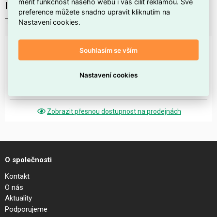
měřit funkčnost našeho webu i vás cílit reklamou. Své
Interní název produktu
preference můžete snadno upravit kliknutím na
Teploměr
Nastavení cookies.
DOSTUPNOST NA PRODEJNÁCH
Souhlasím se vším
Morava
Nastavení cookies
Prostějov
méně než 5 ks skladem
Zobrazit přesnou dostupnost na prodejnách
O společnosti
Kontakt
O nás
Aktuality
Podporujeme