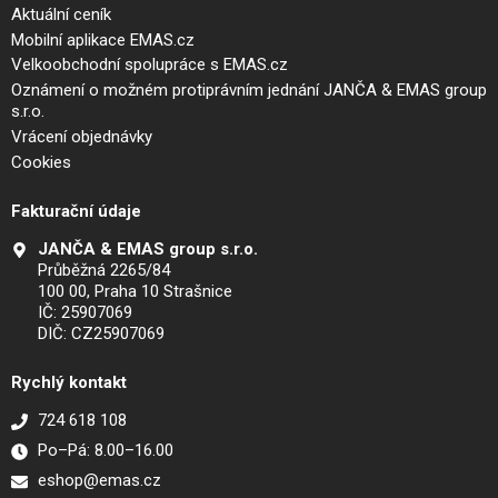
Aktuální ceník
Mobilní aplikace EMAS.cz
Velkoobchodní spolupráce s EMAS.cz
Oznámení o možném protiprávním jednání JANČA & EMAS group
s.r.o.
Vrácení objednávky
Cookies
Fakturační údaje
JANČA & EMAS group s.r.o.
Průběžná 2265/84
100 00, Praha 10 Strašnice
IČ: 25907069
DIČ: CZ25907069
Rychlý kontakt
724 618 108
Po–Pá: 8.00–16.00
eshop@emas.cz