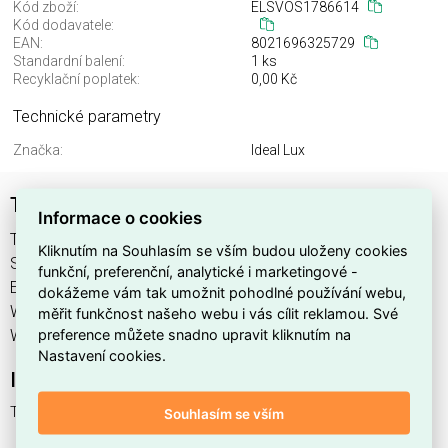
Kód zboží:
ELSVOS1786614
Kód dodavatele:
EAN:
8021696325729
Standardní balení:
1 ks
Recyklační poplatek:
0,00 Kč
Technické parametry
Značka:
Ideal Lux
TAURUS PT 20W WIDE ROUND
Informace o cookies
TAURUS PT 20W WIDE ROUND najdete v kategoriích Svítidla,
Kliknutím na Souhlasím se vším budou uloženy cookies
Svítidla, světelné zdroje a LED osvětlení, výrobce Ideal Lux,
funkční, preferenční, analytické i marketingové -
EAN 8021696325729, kód dodavatele . TAURUS PT 20W
dokážeme vám tak umožnit pohodlné používání webu,
WIDE ROUND nabízíme od 1 ks. Kód EMAS TAURUS PT 20W
měřit funkčnost našeho webu i vás cílit reklamou. Své
preference můžete snadno upravit kliknutím na
WIDE ROUND je ELSVOS1786614.
Nastavení cookies.
Interní název produktu
TAURUS PT 20W WIDE ROUND
Souhlasím se vším