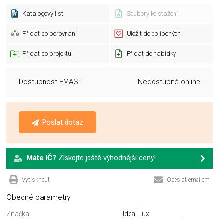
Katalogový list
Soubory ke stažení
Přidat do porovnání
Uložit do oblíbených
Přidat do projektu
Přidat do nabídky
Dostupnost EMAS:
Nedostupné online
Poslat dotaz
Máte IČ?
Získejte ještě výhodnější ceny!
Vytisknout
Odeslat emailem
Obecné parametry
Značka:
Ideal Lux