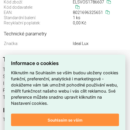
Kód zboží:
ELSVOS1786607
Kód dodavatele:
EAN:
8021696325651
Standardní balení:
1 ks
Recyklační poplatek:
0,00 Kč
Technické parametry
Značka:
Ideal Lux
TAURUS PT 10W ACCENT SQUARE
Informace o cookies
TAURUS PT 10W ACCENT SQUARE najdete v kategoriích
Kliknutím na Souhlasím se vším budou uloženy cookies
Svítidla, Svítidla, světelné zdroje a LED osvětlení, výrobce
funkční, preferenční, analytické i marketingové -
Ideal Lux, EAN 8021696325651, kód dodavatele . TAURUS
dokážeme vám tak umožnit pohodlné používání webu,
PT 10W ACCENT SQUARE nabízíme od 1 ks. Kód EMAS
měřit funkčnost našeho webu i vás cílit reklamou. Své
preference můžete snadno upravit kliknutím na
TAURUS PT 10W ACCENT SQUARE je ELSVOS1786607.
Nastavení cookies.
Interní název produktu
TAURUS PT 10W ACCENT SQUARE
Souhlasím se vším