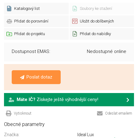
Katalogový list
Soubory ke stažení
Přidat do porovnání
Uložit do oblíbených
Přidat do projektu
Přidat do nabídky
Dostupnost EMAS:
Nedostupné online
Poslat dotaz
Máte IČ?
Získejte ještě výhodnější ceny!
Vytisknout
Odeslat emailem
Obecné parametry
Značka:
Ideal Lux