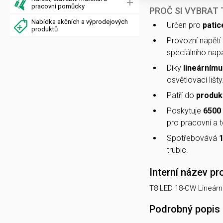
pracovní pomůcky
PROČ SI VYBRAT
Nabídka akčních a výprodejových
Určen pro
patic
produktů
Provozní napětí
speciálního napá
Díky
lineárnímu
osvětlovací lišty
Patří do
produk
Poskytuje
6500 
pro pracovní a t
Spotřebovává
trubic.
Interní název pr
T8 LED 18-CW Lineární
Podrobný popis