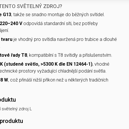
 TENTO SVĚTELNÝ ZDROJ?
e G13
, takže se snadno montuje do běžných svítidel.
220–240 V
odpovídá standardní síti, bez potřeby
jení.
 tvaru
je vhodný pro svítidla navržená pro trubice a dlouhé
.
tové řady T8
, kompatibilní s T8 svítidly a příslušenstvím.
K (studené světlo, >5300 K dle EN 12464-1)
, vhodné
echnické prostory vyžadující chladnější podání světla.
18 W
, což přináší nižší příkon než u některých tradičních
oduktu
 světelný zdroj L
 produktu