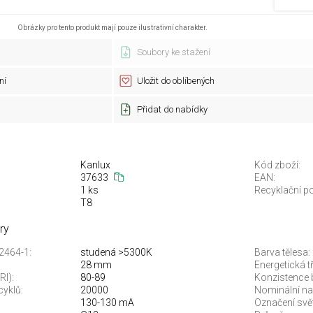
Obrázky pro tento produkt mají pouze ilustrativní charakter.
Soubory ke stažení
ní
Uložit do oblíbených
Přidat do nabídky
Kanlux
Kód zboží:
37633
EAN:
1 ks
Recyklační po
T8
ry
12464-1:
studená >5300K
Barva tělesa:
28 mm
Energetická t
RI):
80-89
Konzistence
cyklů:
20000
Nominální nap
130-130 mA
Označení svět