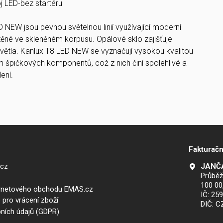
oj LED-bez startéru
 NEW jsou pevnou světelnou linií využívající moderní
né ve skleněném korpusu. Opálové sklo zajišťuje
větla. Kanlux T8 LED NEW se vyznačují vysokou kvalitou
m špičkových komponentů, což z nich činí spolehlivé a
lení.
Fakturačn
.cz
JANČA
Průběž
100 00
ernetového obchodu EMAS.cz
IČ: 25
 pro vrácení zboží
DIČ: 
ních údajů (GDPR)