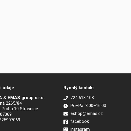
í údaje
Rychlý kontakt
 & EMAS group s.r.o.
724 618 108
ná 2265/84
Po–Pá: 8.00–16.00
, Praha 10 Strašnice
eshop@emas.cz
907069
CZ25907069
facebook
instagram