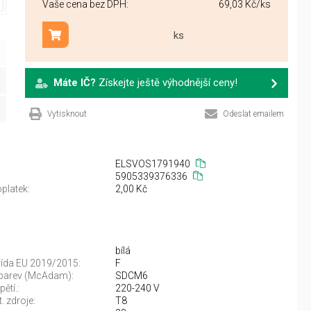
Vaše cena bez DPH:
69,03 Kč
/ks
ks
Přidat do košíku
Máte IČ?
Získejte ještě výhodnější ceny!
Vytisknout
Odeslat emailem
ELSVOS1791940
5905339376336
platek:
2,00 Kč
bílá
řída EU 2019/2015:
F
 barev (McAdam):
SDCM6
ětí.:
220-240 V
. zdroje:
T8