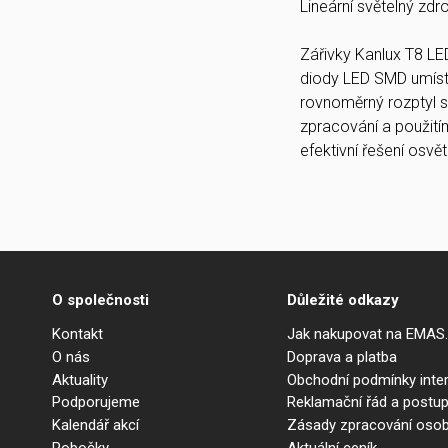
Lineární světelný zdr
Zářivky Kanlux T8 LED
diody LED SMD umístě
rovnoměrný rozptyl s
zpracování a použití
efektivní řešení osvět
O společnosti
Důležité odkazy
Kontakt
Jak nakupovat na EMAS
O nás
Doprava a platba
Aktuality
Obchodní podmínky int
Podporujeme
Reklamační řád a postup
Kalendář akcí
Zásady zpracování osob
Pobočky
Aktuální ceník