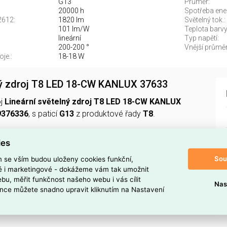
G13
Průměr:
20000 h
Spotřeba ene
2612:
1820 lm
Světelný tok.:
101 lm/W
Teplota barvy.
lineární
Typ napětí:
200-200 °
Vnější průměr
je.:
18-18 W
ný zdroj T8 LED 18-CW KANLUX 37633
oj
Lineární světelný zdroj T8 LED 18-CW KANLUX
9376336
, s paticí
G13
z produktové řady
T8
.
 W
, světelný tok
1820 lm
(dle IEC 62612), účinnost
101
ies
u barvu
6500 K
(EN 12464-1: studená >5300 K), index
Sou
m se vším budou uloženy cookies funkční,
-89
a úhel paprsku
200°
.
ké i marketingové - dokážeme vám tak umožnit
bu, měřit funkčnost našeho webu i vás cílit
Nas
240 V AC
, nominální proud
130 mA
, vnější průměr
28 mm
,
nce můžete snadno upravit kliknutím na Nastavení
20000 h
, min. počet spínacích cyklů
20000
a energetická