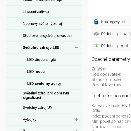
Lineární zářivka
Katalogový list
Neonový světelný zdroj
Přidat do porovná
Studiové, projekční, divadelní
Přidat do projektu
Světelné zdroje LED
Obecné parametry
LED dioda single
Značka:
LED modul
Kód dodavatele:
Standardní balení:
LED světelný zdroj
Produktová řada:
Světelný zdroj pro dopravní
Technické paramet
signalizaci
Barva světla dle. EN 
Světelný zdroj UV
Délka:
Index podání barev (C
Výbojky
Min. počet spínacích 
Nominální proud.: