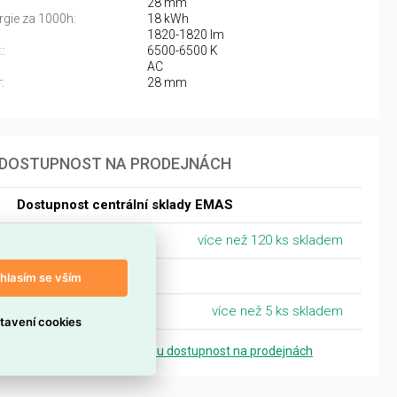
28 mm
rgie za 1000h:
18 kWh
1820-1820 lm
:
6500-6500 K
AC
:
28 mm
DOSTUPNOST NA PRODEJNÁCH
Dostupnost centrální sklady EMAS
Centrální sklad Ostrava
více než 120 ks skladem
Morava
hlasím se vším
Olomouc
více než 5 ks skladem
tavení cookies
Zobrazit přesnou dostupnost na prodejnách