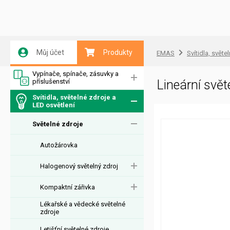
Můj účet
Produkty
EMAS
Svítidla, světe
Vypínače, spínače, zásuvky a
příslušenství
Lineární svě
Svítidla, světelné zdroje a
LED osvětlení
Světelné zdroje
Autožárovka
Halogenový světelný zdroj
Kompaktní zářivka
Lékařské a vědecké světelné
zdroje
Letišťní světelné zdroje