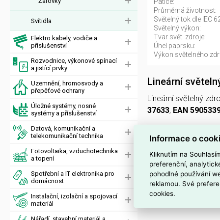
Žárovky
Patice:
Průměrná životnost:
Světelný tok dle IEC 6
Svítidla
Světelný výkon:
Tvar svět. zdroje:
Elektro kabely, vodiče a
příslušenství
Úhel paprsku:
Výkon světelného zdro
Rozvodnice, výkonové spínací
a jistící prvky
Lineární světel
Uzemnění, hromosvody a
přepěťové ochrany
Lineární světelný zdr
Úložné systémy, nosné
37633
,
EAN 590533
systémy a příslušenství
Datová, komunikační a
Světelný zdroj má
18
telekomunikační technika
Informace o cook
lm/W
, studenou bílo
Fotovoltaika, vzduchotechnika
Kliknutím na Souhlasí
podání barev
CRI 80
a topení
preferenční, analytic
pohodlné používání we
Spotřební a IT elektronika pro
Provozní napětí
220–
domácnost
reklamou. Své prefere
průměrná životnost
cookies.
Instalační, izolační a spojovací
materiál
třída
F
.
Nářadí, stavební materiál a