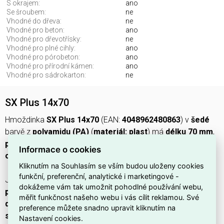
S okrajem:
ano
Se šroubem:
ne
Vhodné do dřeva:
ne
Vhodné pro beton:
ano
Vhodné pro dřevotřísky:
ne
Vhodné pro plné cihly:
ano
Vhodné pro pórobeton:
ano
Vhodné pro přírodní kámen:
ano
Vhodné pro sádrokarton:
ne
SX Plus 14x70
Hmoždinka
SX Plus 14x70
(EAN:
4048962480863
) v
šedé
barvě z
polyamidu (PA)
(
materiál: plast
) má
délku 70 mm
,
průměr vrtaného otvoru 14 mm
,
hloubku vrtaného
Informace o cookies
otvoru 90 mm
a
expanzní provedení
.
Kliknutím na Souhlasím se vším budou uloženy cookies
funkční, preferenční, analytické i marketingové -
Je vhodná pro
beton
,
plné cihly
,
přírodní kámen
a
dokážeme vám tak umožnit pohodlné používání webu,
pórobeton
, má
okraj
,
povrchovou ochranu: jiné
a
není
měřit funkčnost našeho webu i vás cílit reklamou. Své
dodávána se šroubem
; není určena do
dřeva
,
preference můžete snadno upravit kliknutím na
sádrokartonu
ani
dřevotřísky
.
Nastavení cookies.