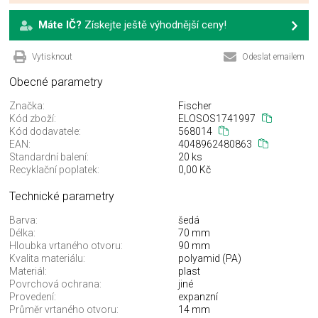
Máte IČ?
Získejte ještě výhodnější ceny!
Vytisknout
Odeslat emailem
Obecné parametry
Značka:
Fischer
Kód zboží:
ELOSOS1741997
Kód dodavatele:
568014
EAN:
4048962480863
Standardní balení:
20 ks
Recyklační poplatek:
0,00 Kč
Technické parametry
Barva:
šedá
Délka:
70 mm
Hloubka vrtaného otvoru:
90 mm
Kvalita materiálu:
polyamid (PA)
Materiál:
plast
Povrchová ochrana:
jiné
Provedení:
expanzní
Průměr vrtaného otvoru:
14 mm