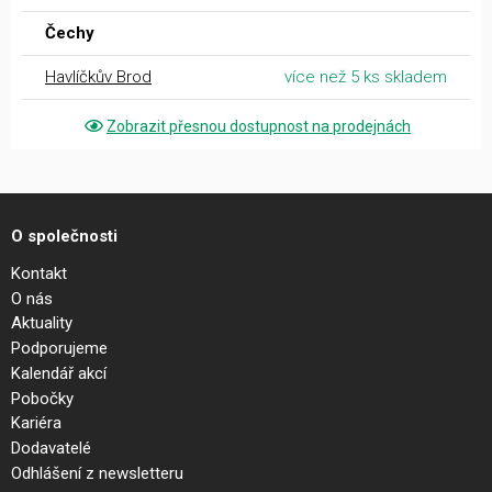
Čechy
Havlíčkův Brod
více než 5 ks skladem
Zobrazit přesnou dostupnost na prodejnách
O společnosti
Kontakt
O nás
Aktuality
Podporujeme
Kalendář akcí
Pobočky
Kariéra
Dodavatelé
Odhlášení z newsletteru