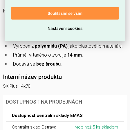
PROČ SI VYBRAT SX PLUS 14X70?
Souhlasím se vším
Tento výrobek nese označení
SX Plus 14x70
.
Má
šedou barvu
.
Nastavení cookies
Je dlouhý
70 mm
.
Vyroben z
polyamidu (PA)
jako plastového materiálu.
Průměr vrtaného otvoru je
14 mm
.
Dodává se
bez šroubu
.
Interní název produktu
SX Plus 14x70
DOSTUPNOST NA PRODEJNÁCH
Dostupnost centrální sklady EMAS
Centrální sklad Ostrava
více než 5 ks skladem