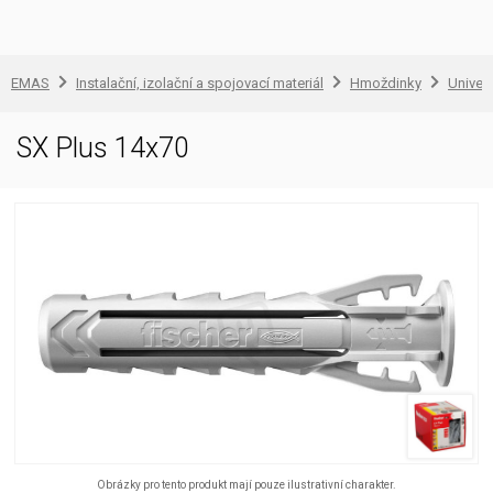
EMAS
Instalační, izolační a spojovací materiál
Hmoždinky
Univer
SX Plus 14x70
Obrázky pro tento produkt mají pouze ilustrativní charakter.