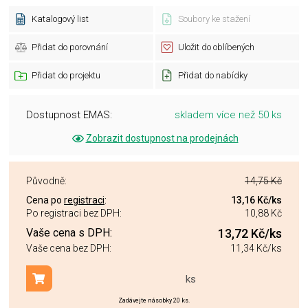
Katalogový list
Soubory ke stažení
Přidat do porovnání
Uložit do oblíbených
Přidat do projektu
Přidat do nabídky
Dostupnost EMAS:
skladem více než 50 ks
Zobrazit dostupnost na prodejnách
Původně:
14,75 Kč
Cena po
registraci
:
13,16 Kč
/ks
Po registraci bez DPH:
10,88 Kč
Vaše cena s DPH:
13,72 Kč
/ks
Vaše cena bez DPH:
11,34 Kč
/ks
ks
Přidat do košíku
Zadávejte násobky 20 ks.