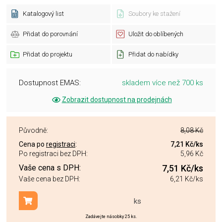
Katalogový list
Soubory ke stažení
Přidat do porovnání
Uložit do oblíbených
Přidat do projektu
Přidat do nabídky
Dostupnost EMAS:
skladem více než 700 ks
Zobrazit dostupnost na prodejnách
Původně:
8,08 Kč
Cena po
registraci
:
7,21 Kč
/ks
Po registraci bez DPH:
5,96 Kč
Vaše cena s DPH:
7,51 Kč
/ks
Vaše cena bez DPH:
6,21 Kč
/ks
ks
Přidat do košíku
Zadávejte násobky 25 ks.