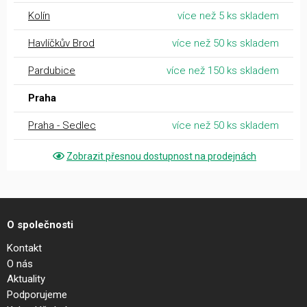
Kolín
více než 5 ks skladem
Havlíčkův Brod
více než 50 ks skladem
Pardubice
více než 150 ks skladem
Praha
Praha - Sedlec
více než 50 ks skladem
Zobrazit přesnou dostupnost na prodejnách
O společnosti
Kontakt
O nás
Aktuality
Podporujeme