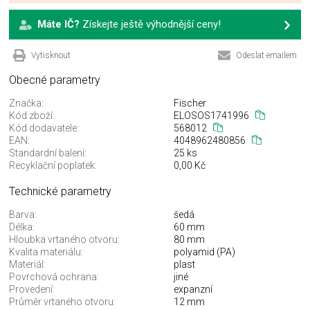
Máte IČ?
Získejte ještě výhodnější ceny!
Vytisknout
Odeslat emailem
Obecné parametry
Značka:
Fischer
Kód zboží:
ELOSOS1741996
Kód dodavatele:
568012
EAN:
4048962480856
Standardní balení:
25 ks
Recyklační poplatek:
0,00 Kč
Technické parametry
Barva:
šedá
Délka:
60 mm
Hloubka vrtaného otvoru:
80 mm
Kvalita materiálu:
polyamid (PA)
Materiál:
plast
Povrchová ochrana:
jiné
Provedení:
expanzní
Průměr vrtaného otvoru:
12 mm