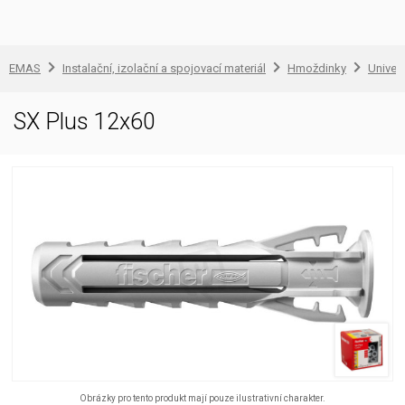
EMAS
Instalační, izolační a spojovací materiál
Hmoždinky
Univer
SX Plus 12x60
Obrázky pro tento produkt mají pouze ilustrativní charakter.