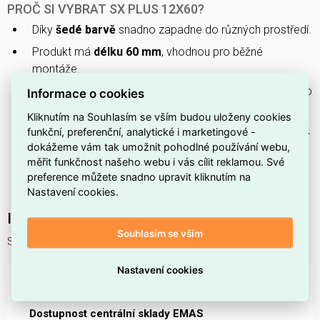
PROČ SI VYBRAT SX PLUS 12X60?
Díky
šedé barvě
snadno zapadne do různých prostředí.
Produkt má
délku 60 mm
, vhodnou pro běžné
montáže.
Vyrobeno z
polyamidu (PA)
, odolného plastu vhodného
Informace o cookies
pro mechanické namáhání.
Kliknutím na Souhlasím se vším budou uloženy cookies
Pro montáž je doporučen
průměr vrtaného otvoru 12
funkční, preferenční, analytické i marketingové -
dokážeme vám tak umožnit pohodlné používání webu,
mm
.
měřit funkčnost našeho webu i vás cílit reklamou. Své
Dodáváno
bez šroubu
, takže lze zvolit typ upevnění
preference můžete snadno upravit kliknutím na
podle potřeby.
Nastavení cookies.
Interní název produktu
Souhlasím se vším
SX Plus 12x60
Nastavení cookies
DOSTUPNOST NA PRODEJNÁCH
Dostupnost centrální sklady EMAS