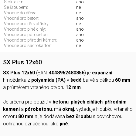
S okrajem:
ano
Se šroubem:
ne
Vhodné do dřeva:
ne
Vhodné pro beton:
ano
Vhodné pro dřevotřísky:
ne
Vhodné pro plné cihly:
ano
Vhodné pro pórobeton:
ano
Vhodné pro přírodní kámen:
ano
Vhodné pro sádrokarton:
ne
SX Plus 12x60
SX Plus 12x60
(EAN:
4048962480856
) je
expanzní
hmoždinka z
polyamidu (PA)
v
šedé
barvě s délkou
60 mm
a průměrem vrtaného otvoru
12 mm
.
Je určena pro použití v
betonu
,
plných cihlách
,
přírodním
kameni
a
pórobetonu
, má
okraj
, vyžaduje hloubku vrtaného
otvoru
80 mm
a je dodávána
bez šroubu
s povrchovou
ochranou označenou jako
jiné
.