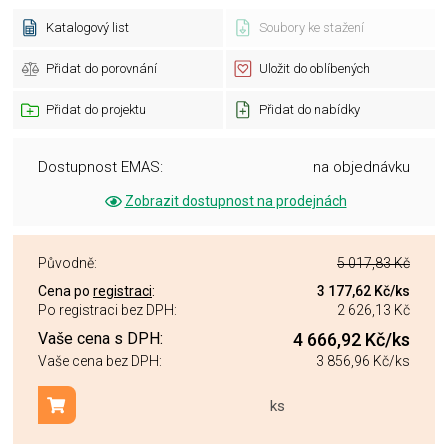
Katalogový list
Soubory ke stažení
Přidat do porovnání
Uložit do oblíbených
Přidat do projektu
Přidat do nabídky
Dostupnost EMAS:
na objednávku
Zobrazit dostupnost na prodejnách
Původně:
5 017,83 Kč
Cena po
registraci
:
3 177,62 Kč
/ks
Po registraci bez DPH:
2 626,13 Kč
Vaše cena s DPH:
4 666,92 Kč
/ks
Vaše cena bez DPH:
3 856,96 Kč
/ks
ks
Přidat do košíku