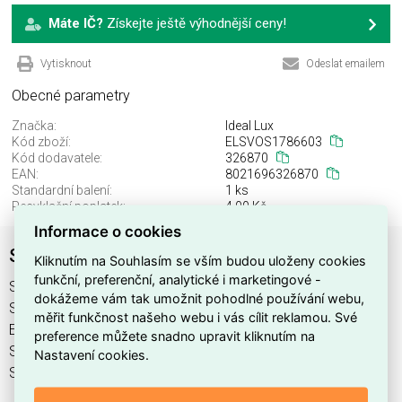
Máte IČ?
Získejte ještě výhodnější ceny!
Vytisknout
Odeslat emailem
Obecné parametry
Značka:
Ideal Lux
Kód zboží:
ELSVOS1786603
Kód dodavatele:
326870
EAN:
8021696326870
Standardní balení:
1 ks
Recyklační poplatek:
4,00 Kč
Informace o cookies
SWIPE AP SENSOR GRIGIO
Kliknutím na Souhlasím se vším budou uloženy cookies
funkční, preferenční, analytické i marketingové -
SWIPE AP SENSOR GRIGIO najdete v kategoriích Svítidla,
dokážeme vám tak umožnit pohodlné používání webu,
Svítidla, světelné zdroje a LED osvětlení, výrobce Ideal Lux,
měřit funkčnost našeho webu i vás cílit reklamou. Své
EAN 8021696326870, kód dodavatele 326870. SWIPE AP
preference můžete snadno upravit kliknutím na
SENSOR GRIGIO nabízíme od 1 ks. Kód EMAS SWIPE AP
Nastavení cookies.
SENSOR GRIGIO je ELSVOS1786603.