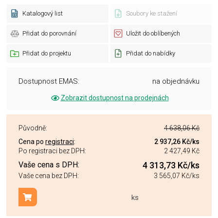
Katalogový list
Soubory ke stažení
Přidat do porovnání
Uložit do oblíbených
Přidat do projektu
Přidat do nabídky
Dostupnost EMAS:
na objednávku
Zobrazit dostupnost na prodejnách
Původně:
4 638,06 Kč
Cena po
registraci
:
2 937,26 Kč
/ks
Po registraci bez DPH:
2 427,49 Kč
Vaše cena s DPH:
4 313,73 Kč
/ks
Vaše cena bez DPH:
3 565,07 Kč
/ks
ks
Přidat do košíku