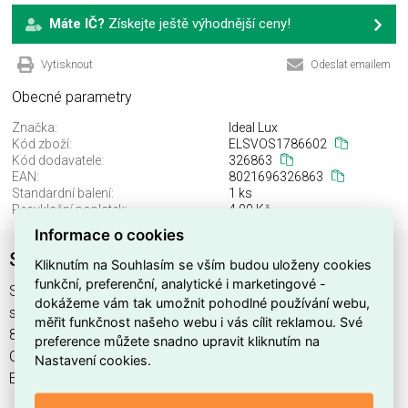
Máte IČ?
Získejte ještě výhodnější ceny!
Vytisknout
Odeslat emailem
Obecné parametry
Značka:
Ideal Lux
Kód zboží:
ELSVOS1786602
Kód dodavatele:
326863
EAN:
8021696326863
Standardní balení:
1 ks
Recyklační poplatek:
4,00 Kč
Informace o cookies
SWIPE AP GRIGIO
Kliknutím na Souhlasím se vším budou uloženy cookies
funkční, preferenční, analytické i marketingové -
SWIPE AP GRIGIO najdete v kategoriích Svítidla, Svítidla,
dokážeme vám tak umožnit pohodlné používání webu,
světelné zdroje a LED osvětlení, výrobce Ideal Lux, EAN
měřit funkčnost našeho webu i vás cílit reklamou. Své
8021696326863, kód dodavatele 326863. SWIPE AP
preference můžete snadno upravit kliknutím na
GRIGIO nabízíme od 1 ks. Kód EMAS SWIPE AP GRIGIO je
Nastavení cookies.
ELSVOS1786602.