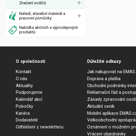
Značení vodičů
Nářadí, stavební materiál a
pracovní pomůcky
Nabídka akčních a výprodejových
produktů
O společnosti
Důležité odkazy
Kontakt
Jak nakupovat na EMAS
O nás
Doprava a platba
Aktuality
Obchodní podmínky int
Podporujeme
Reklamační řád a postup
Kalendář akcí
Zásady zpracování osob
Pobočky
Aktuální ceník
Kariéra
Mobilní aplikace EMAS.c
Dodavatelé
Velkoobchodní spolupr
Odhlášení z newsletteru
Oznámení o možném prot
Vrácení objednávky