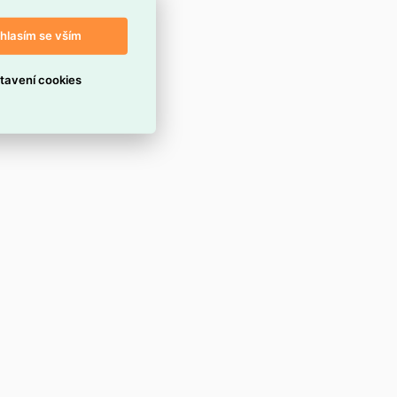
hlasím se vším
tavení cookies