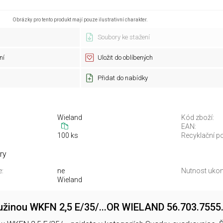
Obrázky pro tento produkt mají pouze ilustrativní charakter.
Soubory ke stažení
ní
Uložit do oblíbených
Přidat do nabídky
Wieland
Kód zboží:
EAN:
100 ks
Recyklační po
ry
e:
ne
Nutnost ukon
Wieland
ružinou WKFN 2,5 E/35/...OR WIELAND 56.703.7555