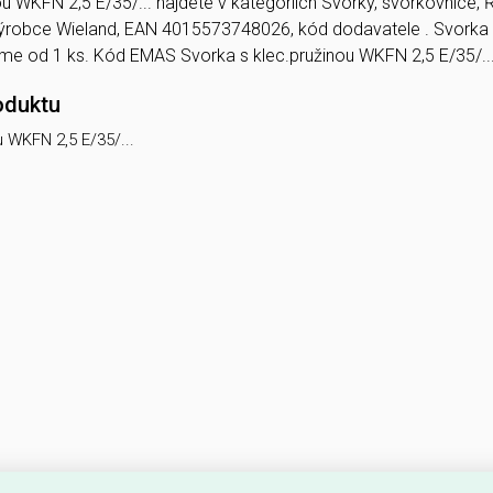
u WKFN 2,5 E/35/... najdete v kategoriích Svorky, svorkovnice, Ř
 výrobce Wieland, EAN 4015573748026, kód dodavatele . Svorka
íme od 1 ks. Kód EMAS Svorka s klec.pružinou WKFN 2,5 E/35/.
oduktu
u WKFN 2,5 E/35/...