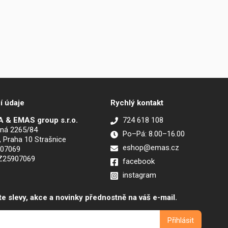
í údaje
Rychlý kontakt
 & EMAS group s.r.o.
724 618 108
ná 2265/84
Po–Pá: 8.00–16.00
, Praha 10 Strašnice
eshop@emas.cz
907069
CZ25907069
facebook
instagram
te slevy, akce a novinky přednostně na váš e-mail.