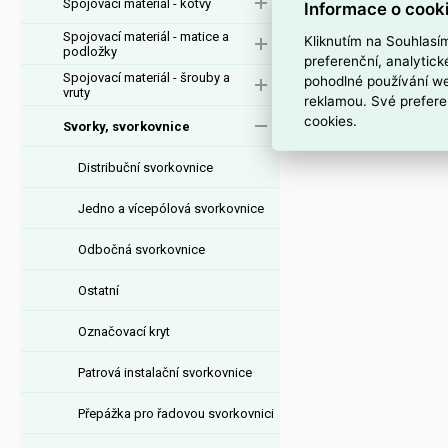
Spojovací materiál - kotvy
Informace o cook
Spojovací materiál - matice a
Kliknutím na Souhlasí
podložky
preferenční, analytic
Spojovací materiál - šrouby a
pohodlné používání we
vruty
reklamou. Své prefere
cookies.
Svorky, svorkovnice
Distribuční svorkovnice
Jedno a vícepólová svorkovnice
Odbočná svorkovnice
Ostatní
Označovací kryt
Patrová instalační svorkovnice
Přepážka pro řadovou svorkovnici