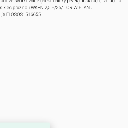
adové svorkovnice (elektronický prvek), Instalační, izolační a
 s klec.pružinou WKFN 2,5 E/35/...OR WIELAND
.. je ELOSOS1516655.