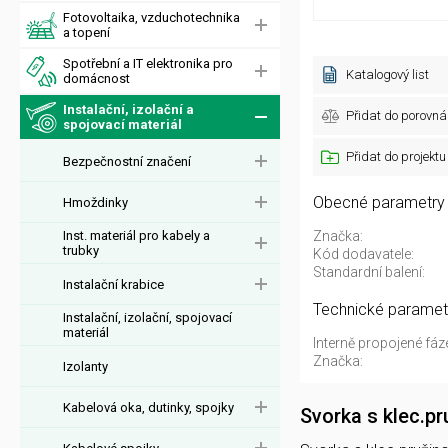
Fotovoltaika, vzduchotechnika
a topení
Spotřební a IT elektronika pro
Katalogový list
domácnost
Instalační, izolační a
Přidat do porovná
spojovací materiál
Přidat do projektu
Bezpečnostní značení
Obecné parametry
Hmoždinky
Inst. materiál pro kabely a
Značka:
trubky
Kód dodavatele:
Standardní balení:
Instalační krabice
Technické paramet
Instalační, izolační, spojovací
materiál
Interně propojené fáz
Značka:
Izolanty
Kabelová oka, dutinky, spojky
Svorka s klec.p