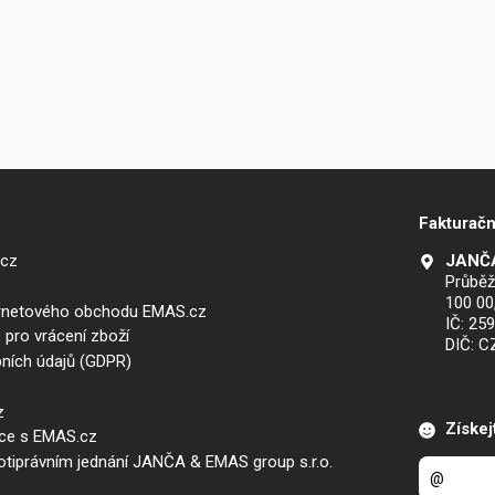
Fakturačn
.cz
JANČA
Průběž
100 00
ernetového obchodu EMAS.cz
IČ: 25
 pro vrácení zboží
DIČ: 
ních údajů (GDPR)
z
Získej
áce s EMAS.cz
iprávním jednání JANČA & EMAS group s.r.o.