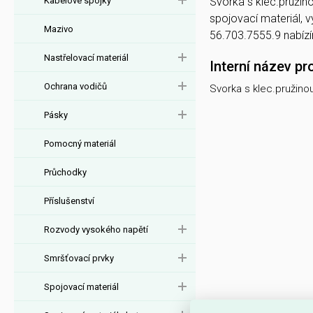
Kabelové spojky
Svorka s klec.pružino
spojovací materiál,
Mazivo
56.703.7555.9 nabíz
Nastřelovací materiál
Interní název pr
Ochrana vodičů
Svorka s klec.pružino
Pásky
Pomocný materiál
Průchodky
Příslušenství
Rozvody vysokého napětí
Smršťovací prvky
Spojovací materiál