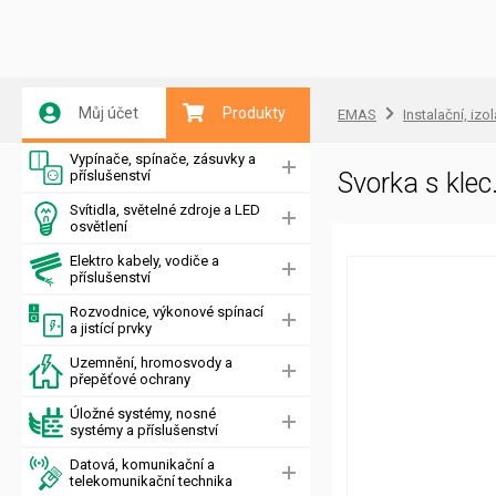
Můj účet
Produkty
EMAS
Instalační, izo
Vypínače, spínače, zásuvky a
příslušenství
Svorka s kle
Svítidla, světelné zdroje a LED
osvětlení
Elektro kabely, vodiče a
příslušenství
Rozvodnice, výkonové spínací
a jistící prvky
Uzemnění, hromosvody a
přepěťové ochrany
Úložné systémy, nosné
systémy a příslušenství
Datová, komunikační a
telekomunikační technika