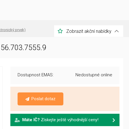
tronický prvek)
Zobrazit akční nabídky
 56.703.7555.9
Dostupnost EMAS:
Nedostupné online
Poslat dotaz
Máte IČ?
Získejte ještě výhodnější ceny!