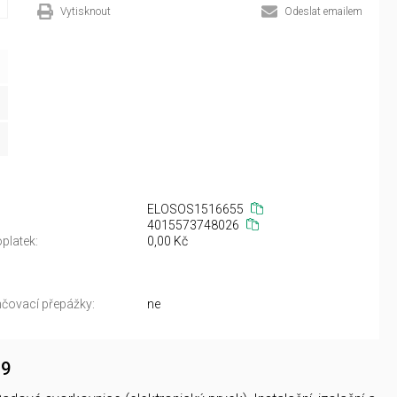
Vytisknout
Odeslat emailem
ELOSOS1516655
4015573748026
platek:
0,00 Kč
čovací přepážky:
ne
.9