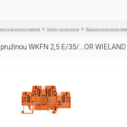
lační a spojovací materiál
Svorky, svorkovnice
Řadové svorkovnice (elek
c.pružinou WKFN 2,5 E/35/...OR WIELAND