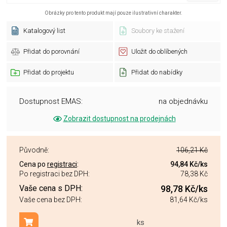
Obrázky pro tento produkt mají pouze ilustrativní charakter.
Katalogový list
Soubory ke stažení
Přidat do porovnání
Uložit do oblíbených
Přidat do projektu
Přidat do nabídky
Dostupnost EMAS:
na objednávku
Zobrazit dostupnost na prodejnách
Původně:
106,21 Kč
Cena po
registraci
:
94,84 Kč
/ks
Po registraci bez DPH:
78,38 Kč
Vaše cena s DPH:
98,78 Kč
/ks
Vaše cena bez DPH:
81,64 Kč
/ks
ks
Přidat do košíku