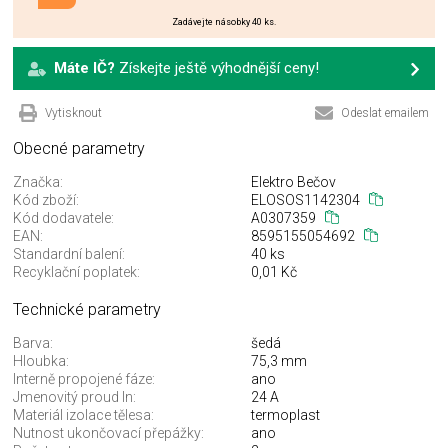
Zadávejte násobky 40 ks.
Máte IČ?
Získejte ještě výhodnější ceny!
Vytisknout
Odeslat emailem
Obecné parametry
Značka:
Elektro Bečov
Kód zboží:
ELOSOS1142304
Kód dodavatele:
A0307359
EAN:
8595155054692
Standardní balení:
40 ks
Recyklační poplatek:
0,01 Kč
Technické parametry
Barva:
šedá
Hloubka:
75,3 mm
Interně propojené fáze:
ano
Jmenovitý proud In:
24 A
Materiál izolace tělesa:
termoplast
Nutnost ukončovací přepážky:
ano