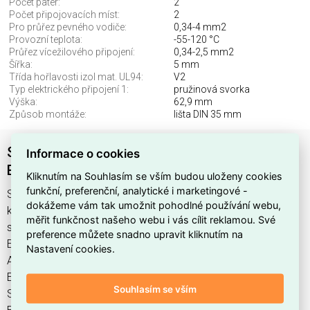
Počet pater:
2
Počet připojovacích míst:
2
Pro průřez pevného vodiče:
0,34-4 mm2
Provozní teplota:
-55-120 °C
Průřez vícežilového připojení:
0,34-2,5 mm2
Šířka:
5 mm
Třída hořlavosti izol mat. UL94:
V2
Typ elektrického připojení 1:
pružinová svorka
Výška:
62,9 mm
Způsob montáže:
lišta DIN 35 mm
Svorka push-in PYK 2,5-2 FLD/220V patrová
Informace o cookies
ELEKTRO BEČOV A0307359
Kliknutím na Souhlasím se vším budou uloženy cookies
funkční, preferenční, analytické i marketingové -
Svorka push-in PYK 2,5-2 FLD/220V patrov najdete v
dokážeme vám tak umožnit pohodlné používání webu,
kategoriích Svorky, svorkovnice, Řadová svorkovnice se
měřit funkčnost našeho webu i vás cílit reklamou. Své
signalizací, Instalační, izolační a spojovací materiál, výrobce
preference můžete snadno upravit kliknutím na
Elektro Bečov, EAN 8595155054692, kód dodavatele
Nastavení cookies.
A0307359. Svorka push-in PYK 2,5-2 FLD/220V patrová
ELEKTRO BEČOV A0307359 nabízíme od 40 ks. Kód EMAS
Souhlasím se vším
Svorka push-in PYK 2,5-2 FLD/220V patrov je