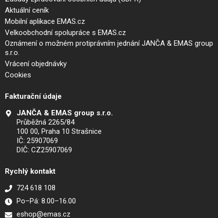
Aktuální ceník
Mobilní aplikace EMAS.cz
Velkoobchodní spolupráce s EMAS.cz
Oznámení o možném protiprávním jednání JANČA & EMAS group
s.r.o.
Vrácení objednávky
Cookies
Fakturační údaje
JANČA & EMAS group s.r.o.
Průběžná 2265/84
100 00, Praha 10 Strašnice
IČ: 25907069
DIČ: CZ25907069
Rychlý kontakt
724 618 108
Po–Pá: 8.00–16.00
eshop@emas.cz