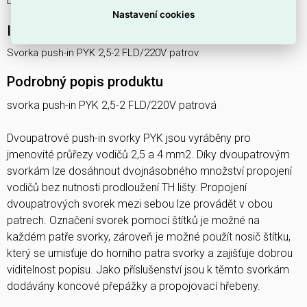
ELOSOS1142304.
Nastavení cookies
Interní název produktu
Svorka push-in PYK 2,5-2 FLD/220V patrov
Podrobný popis produktu
svorka push-in PYK 2,5-2 FLD/220V patrová
Dvoupatrové push-in svorky PYK jsou vyráběny pro
jmenovité průřezy vodičů 2,5 a 4 mm2. Díky dvoupatrovým
svorkám lze dosáhnout dvojnásobného množství propojení
vodičů bez nutnosti prodloužení TH lišty. Propojení
dvoupatrových svorek mezi sebou lze provádět v obou
patrech. Označení svorek pomocí štítků je možné na
každém patře svorky, zároveň je možné použít nosič štítku,
který se umisťuje do horního patra svorky a zajišťuje dobrou
viditelnost popisu. Jako příslušenství jsou k těmto svorkám
dodávány koncové přepážky a propojovací hřebeny.