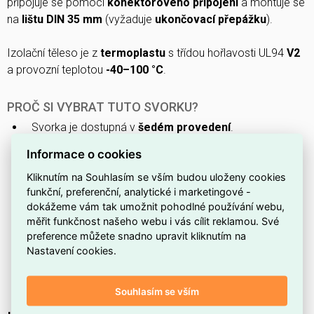
připojuje se pomocí
konektorového připojení
a montuje se
na
lištu DIN 35 mm
(vyžaduje
ukončovací přepážku
).
Izolační těleso je z
termoplastu
s třídou hořlavosti UL94
V2
a provozní teplotou
-40–100 °C
.
PROČ SI VYBRAT TUTO SVORKU?
Svorka je dostupná v
šedém provedení
.
Má
jedno patro
pro zapojení.
Informace o cookies
Nabízí
2 připojovací místa
pro snadné propojení
Kliknutím na Souhlasím se vším budou uloženy cookies
vodičů.
funkční, preferenční, analytické i marketingové -
dokážeme vám tak umožnit pohodlné používání webu,
Pro montáž je nutná
ukončovací přepážka
.
měřit funkčnost našeho webu i vás cílit reklamou. Své
Umožňuje připojení pevného vodiče o průřezu
0,08–4
preference můžete snadno upravit kliknutím na
mm²
.
Nastavení cookies.
Pro připojení vícežilových vodičů podporuje průřezy
0,14–2,5 mm²
.
Souhlasím se vším