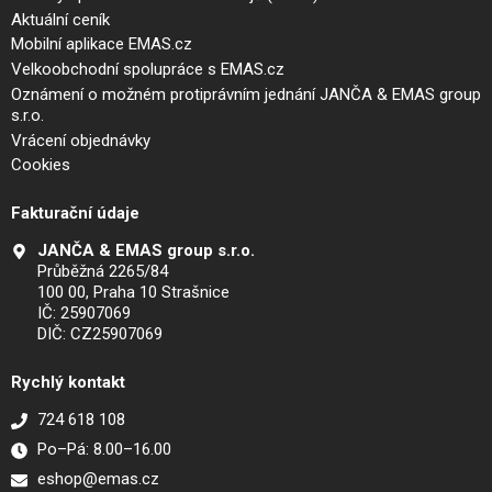
Aktuální ceník
Mobilní aplikace EMAS.cz
Velkoobchodní spolupráce s EMAS.cz
Oznámení o možném protiprávním jednání JANČA & EMAS group
s.r.o.
Vrácení objednávky
Cookies
Fakturační údaje
JANČA & EMAS group s.r.o.
Průběžná 2265/84
100 00, Praha 10 Strašnice
IČ: 25907069
DIČ: CZ25907069
Rychlý kontakt
724 618 108
Po–Pá: 8.00–16.00
eshop@emas.cz