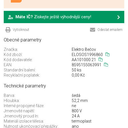
Máte IČ?
Získejte ještě výhodnější ceny!
Vytisknout
Odeslat emailem
Obecné parametry
Značka:
Elektro Bečov
Kód zboží:
ELOSOS1996860
Kód dodavatele:
AA101000.21
EAN:
8595155063991
Standardní balení:
50 ks
Recyklační poplatek:
0,00 Kč
Technické parametry
Barva:
šedá
Hloubka:
52,2 mm
Interně propojené fáze:
ne
Jmenovité napětí:
800 V
Jmenovitý proud In:
24 A
Materiál izolace tělesa:
termoplast
Nutnost ukončovací přepážky:
ano