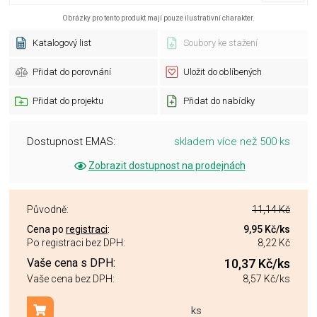
Obrázky pro tento produkt mají pouze ilustrativní charakter.
Katalogový list
Soubory ke stažení
Přidat do porovnání
Uložit do oblíbených
Přidat do projektu
Přidat do nabídky
Dostupnost EMAS:
skladem více než 500 ks
Zobrazit dostupnost na prodejnách
Původně:
11,14 Kč
Cena po
registraci
:
9,95 Kč
/ks
Po registraci bez DPH:
8,22 Kč
Vaše cena s DPH:
10,37 Kč
/ks
Vaše cena bez DPH:
8,57 Kč
/ks
ks
Přidat do košíku