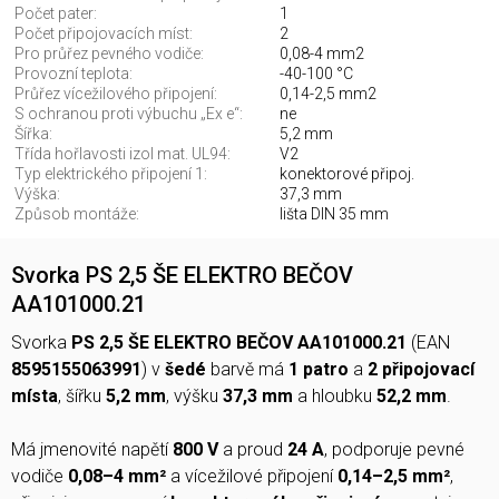
Počet pater:
1
Počet připojovacích míst:
2
Pro průřez pevného vodiče:
0,08-4 mm2
Provozní teplota:
-40-100 °C
Průřez vícežilového připojení:
0,14-2,5 mm2
S ochranou proti výbuchu „Ex e“:
ne
Šířka:
5,2 mm
Třída hořlavosti izol mat. UL94:
V2
Typ elektrického připojení 1:
konektorové připoj.
Výška:
37,3 mm
Způsob montáže:
lišta DIN 35 mm
Svorka PS 2,5 ŠE ELEKTRO BEČOV
AA101000.21
Svorka
PS 2,5 ŠE ELEKTRO BEČOV AA101000.21
(EAN
8595155063991
) v
šedé
barvě má
1 patro
a
2 připojovací
místa
, šířku
5,2 mm
, výšku
37,3 mm
a hloubku
52,2 mm
.
Má jmenovité napětí
800 V
a proud
24 A
, podporuje pevné
vodiče
0,08–4 mm²
a vícežilové připojení
0,14–2,5 mm²
,