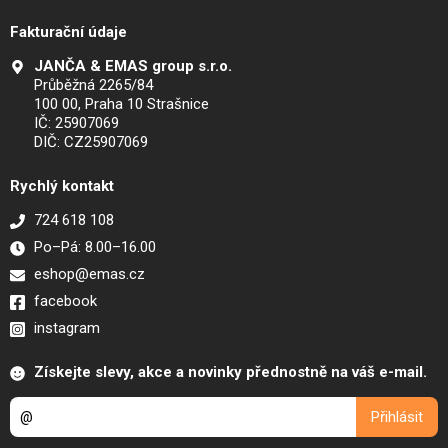
Fakturační údaje
JANČA & EMAS group s.r.o.
Průběžná 2265/84
100 00, Praha 10 Strašnice
IČ: 25907069
DIČ: CZ25907069
Rychlý kontakt
724 618 108
Po–Pá: 8.00–16.00
eshop@emas.cz
facebook
instagram
Získejte slevy, akce a novinky přednostně na váš e-mail.