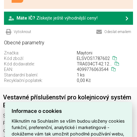
Máte IČ?
Získejte ještě výhodnější ceny!
Vytisknout
Odeslat emailem
Obecné parametry
Značka:
Maytoni
Kód zboží:
ELSVOS1787602
Kód dodavatele:
TRA034CT-42.12W
EAN:
4099776063544
Standardní balení:
1 ks
Recyklační poplatek:
0,00 Kč
Vestavné příslušenství pro kolejnicový systém
Exility bílá TRA034CT-42.12W
Informace o cookies
Svítidlo TRA034CT-42.12W najdete v kategoriích Svítidla,
Kliknutím na Souhlasím se vším budou uloženy cookies
Příslušenství pro svítidla, Svítidla, světelné zdroje a LED
funkční, preferenční, analytické i marketingové -
osvětlení, výrobce Maytoni, EAN 4099776063544, kód
dokážeme vám tak umožnit pohodlné používání webu,