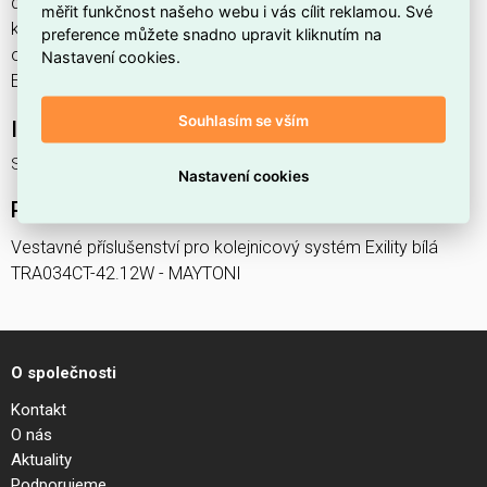
dodavatele TRA034CT-42.12W. Vestavné příslušenství pro
měřit funkčnost našeho webu i vás cílit reklamou. Své
kolejnicový systém Exility bílá TRA034CT-42.12W nabízíme
preference můžete snadno upravit kliknutím na
od 1 ks. Kód EMAS Svítidlo TRA034CT-42.12W je
Nastavení cookies.
ELSVOS1787602.
Souhlasím se vším
Interní název produktu
Svítidlo TRA034CT-42.12W
Nastavení cookies
Podrobný popis produktu
Vestavné příslušenství pro kolejnicový systém Exility bílá
TRA034CT-42.12W - MAYTONI
O společnosti
Kontakt
O nás
Aktuality
Podporujeme