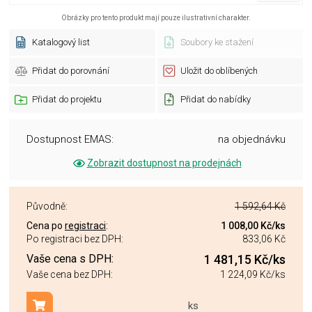
Obrázky pro tento produkt mají pouze ilustrativní charakter.
Katalogový list
Soubory ke stažení
Přidat do porovnání
Uložit do oblíbených
Přidat do projektu
Přidat do nabídky
Dostupnost EMAS:
na objednávku
Zobrazit dostupnost na prodejnách
Původně:
1 592,64 Kč
Cena po
registraci
:
1 008,00 Kč
/ks
Po registraci bez DPH:
833,06 Kč
Vaše cena s DPH:
1 481,15 Kč
/ks
Vaše cena bez DPH:
1 224,09 Kč
/ks
ks
Přidat do košíku