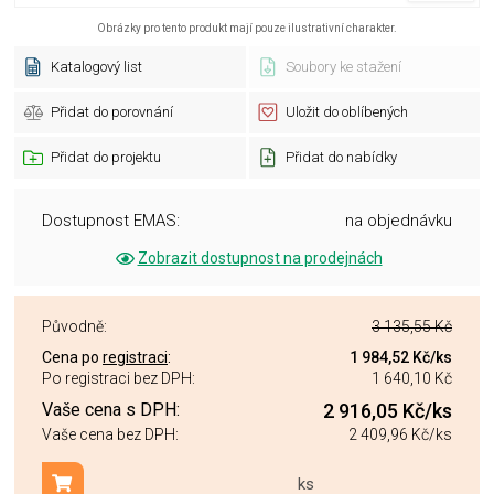
Obrázky pro tento produkt mají pouze ilustrativní charakter.
Katalogový list
Soubory ke stažení
Přidat do porovnání
Uložit do oblíbených
Přidat do projektu
Přidat do nabídky
Dostupnost EMAS:
na objednávku
Zobrazit dostupnost na prodejnách
Původně:
3 135,55 Kč
Cena po
registraci
:
1 984,52 Kč
/ks
Po registraci bez DPH:
1 640,10 Kč
Vaše cena s DPH:
2 916,05 Kč
/ks
Vaše cena bez DPH:
2 409,96 Kč
/ks
ks
Přidat do košíku