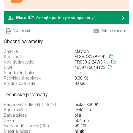
Máte IČ?
Získejte ještě výhodnější ceny!
Vytisknout
Odeslat emailem
Obecné parametry
Značka:
Maytoni
Kód zboží:
ELSVOS1787442
Kód dodavatele:
TR030-2-24W3K-W
EAN:
4099776044123
Standardní balení:
1 ks
Recyklační poplatek:
0,00 Kč
Produktová řada:
Basis
Technické parametry
Barva světla dle. EN 12464-1:
teplá <3300K
Barva světla..:
teplá bílá
Barva tělesa:
bílá
Délka:
604 mm
Index podání barev (CRI):
90-100
Materiál tělesa:
hliník