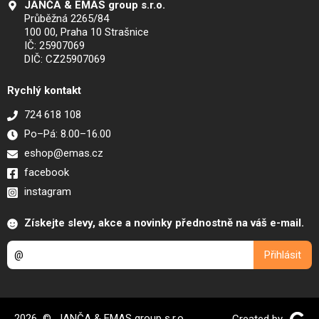
JANČA & EMAS group s.r.o.
Průběžná 2265/84
100 00, Praha 10 Strašnice
IČ: 25907069
DIČ: CZ25907069
Rychlý kontakt
724 618 108
Po–Pá: 8.00–16.00
eshop@emas.cz
facebook
instagram
Získejte slevy, akce a novinky přednostně na váš e-mail.
2026 © JANČA & EMAS group s.r.o.