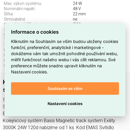
Max. výkon systému:
24 W
Nominální napětí.:
48 V
Šířka:
22 mm
Stmívatelné:
ne
Stupeň krytí (IP), přední:
IP20
Světelný tok:
1350 lm
Informace o cookies
Světelný zdroj:
LED neměnitelný
Teplota barvy.:
3000 K
Kliknutím na Souhlasím se vším budou uloženy cookies
Třída ochrany:
III
funkční, preferenční, analytické i marketingové -
Včetně svět. zdroje:
ano
dokážeme vám tak umožnit pohodlné používání webu,
Vhodné pro počet svět. zdrojů:
1
měřit funkčnost našeho webu i vás cílit reklamou. Své
Vhodné pro výkon světel. zdroje:
24 W
preference můžete snadno upravit kliknutím na
Výška/hloubka:
44 mm
Nastavení cookies.
Kolejnicový systém Basis Magnetic track
Souhlasím se vším
system Exility 3000K 24W 120d
Svítidlo TR030-2-24W3K-W najdete v kategoriích Svítidla,
Nastavení cookies
Svítidla, světelné zdroje a LED osvětlení, výrobce Maytoni,
EAN 4099776044123, kód dodavatele TR030-2-24W3K-W.
Kolejnicový systém Basis Magnetic track system Exility
3000K 24W 120d nabízíme od 1 ks. Kód EMAS Svítidlo