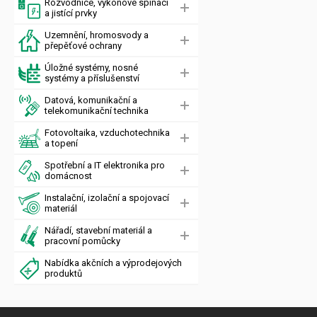
Rozvodnice, výkonové spínací
a jistící prvky
Uzemnění, hromosvody a
přepěťové ochrany
Úložné systémy, nosné
systémy a příslušenství
Datová, komunikační a
telekomunikační technika
Fotovoltaika, vzduchotechnika
a topení
Spotřební a IT elektronika pro
domácnost
Instalační, izolační a spojovací
materiál
Nářadí, stavební materiál a
pracovní pomůcky
Nabídka akčních a výprodejových
produktů