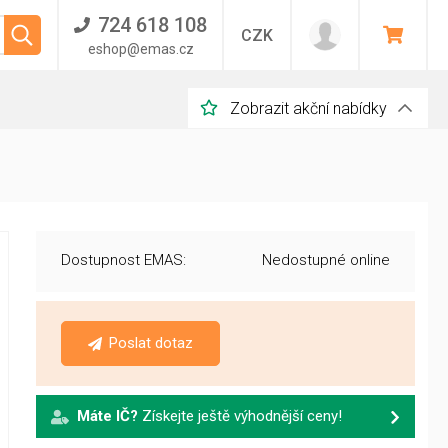
724 618 108
CZK
eshop@emas.cz
Zobrazit akční nabídky
Dostupnost EMAS:
Nedostupné online
Poslat dotaz
Máte IČ?
Získejte ještě výhodnější ceny!