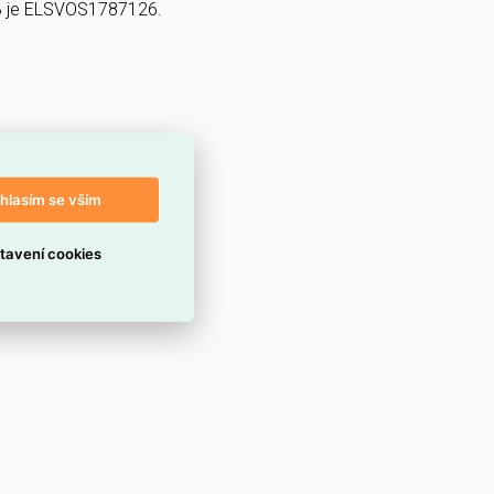
4B je ELSVOS1787126.
hlasím se vším
tavení cookies