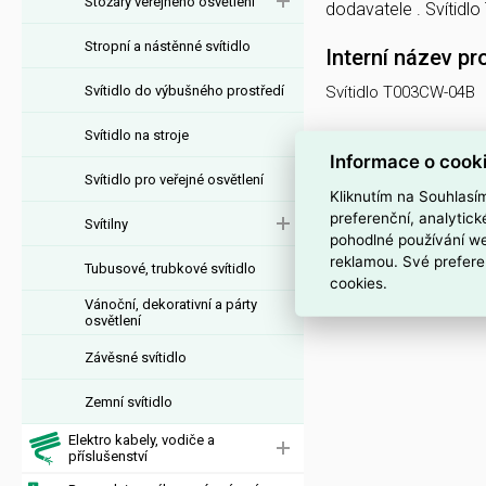
Stožáry veřejného osvětlení
dodavatele . Svítid
Stropní a nástěnné svítidlo
Interní název pr
Svítidlo do výbušného prostředí
Svítidlo T003CW-04B
Svítidlo na stroje
Informace o cook
Svítidlo pro veřejné osvětlení
Kliknutím na Souhlasí
preferenční, analytic
Svítilny
pohodlné používání we
reklamou. Své prefere
Tubusové, trubkové svítidlo
cookies.
Vánoční, dekorativní a párty
osvětlení
Závěsné svítidlo
Zemní svítidlo
Elektro kabely, vodiče a
příslušenství