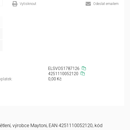
Vytisknout
Odeslat emailem
ELSVOS1787126
4251110052120
platek:
0,00 Kč
osvětlení, výrobce Maytoni, EAN 4251110052120, kód