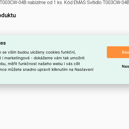
lo T003CW-04B nabízíme od 1 ks. Kód EMAS Svítidlo T003CW-0
oduktu
ies
Sou
m se vším budou uloženy cookies funkční,
ké i marketingové - dokážeme vám tak umožnit
bu, měřit funkčnost našeho webu i vás cílit
Nas
nce můžete snadno upravit kliknutím na Nastavení