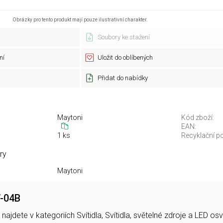
Obrázky pro tento produkt mají pouze ilustrativní charakter.
Soubory ke stažení
ní
Uložit do oblíbených
Přidat do nabídky
Maytoni
Kód zboží:
EAN:
1 ks
Recyklační po
ry
Maytoni
W-04B
najdete v kategoriích Svítidla, Svítidla, světelné zdroje a LED 