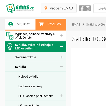
Prodejny EMAS
Můj účet
Produkty
EMAS
Svítidla, světe
Vypínače, spínače, zásuvky a
příslušenství
Svítidlo T0
Svítidla, světelné zdroje a
LED osvětlení
Světelné zdroje
Svítidla
Halové svítidlo
Lankové systémy
LED Pásek a příslušenství
Lištové svítidlo