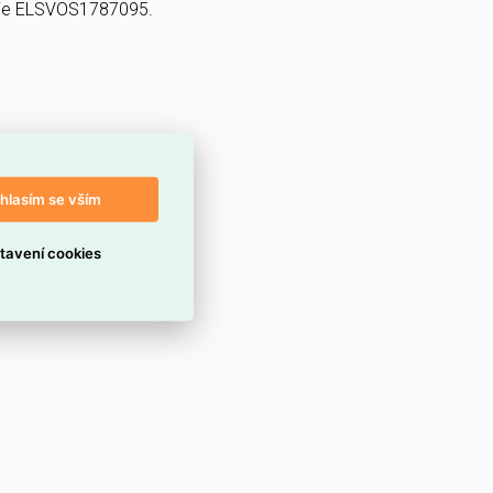
G je ELSVOS1787095.
hlasím se vším
tavení cookies