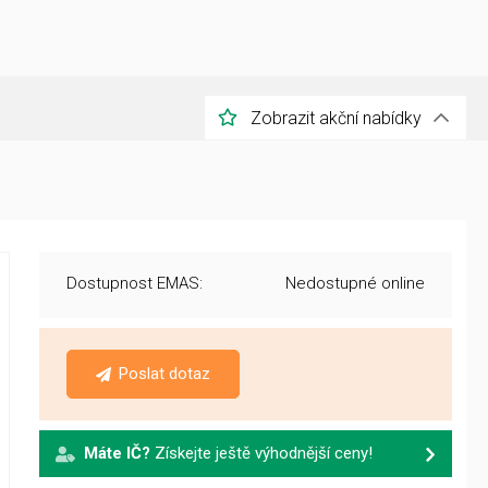
Zobrazit akční nabídky
Dostupnost EMAS:
Nedostupné online
Poslat dotaz
Máte IČ?
Získejte ještě výhodnější ceny!