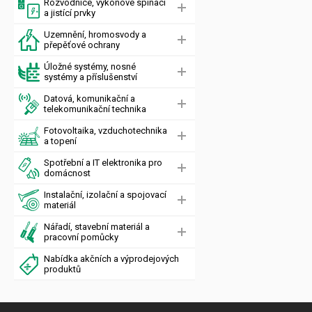
Rozvodnice, výkonové spínací
a jistící prvky
Uzemnění, hromosvody a
přepěťové ochrany
Úložné systémy, nosné
systémy a příslušenství
Datová, komunikační a
telekomunikační technika
Fotovoltaika, vzduchotechnika
a topení
Spotřební a IT elektronika pro
domácnost
Instalační, izolační a spojovací
materiál
Nářadí, stavební materiál a
pracovní pomůcky
Nabídka akčních a výprodejových
produktů