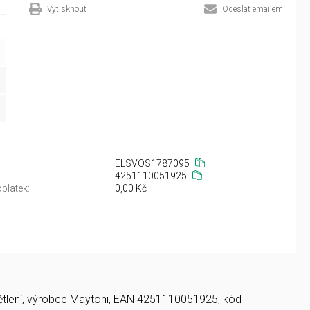
Vytisknout
Odeslat emailem
ELSVOS1787095
4251110051925
platek:
0,00 Kč
osvětlení, výrobce Maytoni, EAN 4251110051925, kód