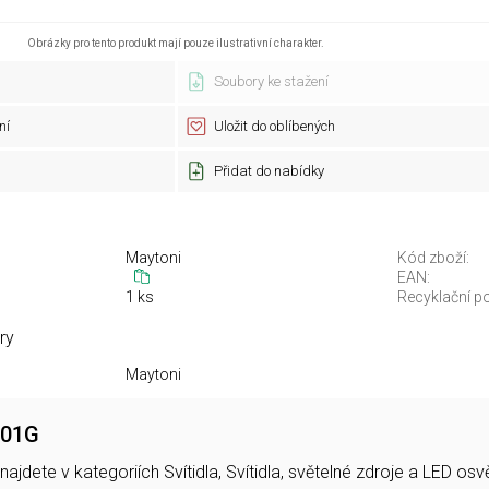
Obrázky pro tento produkt mají pouze ilustrativní charakter.
Soubory ke stažení
ní
Uložit do oblíbených
Přidat do nabídky
Maytoni
Kód zboží:
EAN:
1 ks
Recyklační po
ry
Maytoni
-01G
najdete v kategoriích Svítidla, Svítidla, světelné zdroje a LED 