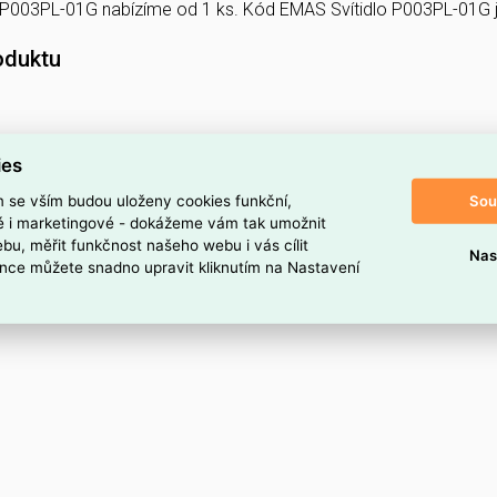
lo P003PL-01G nabízíme od 1 ks. Kód EMAS Svítidlo P003PL-01
oduktu
ies
Sou
m se vším budou uloženy cookies funkční,
ké i marketingové - dokážeme vám tak umožnit
bu, měřit funkčnost našeho webu i vás cílit
Nas
nce můžete snadno upravit kliknutím na Nastavení