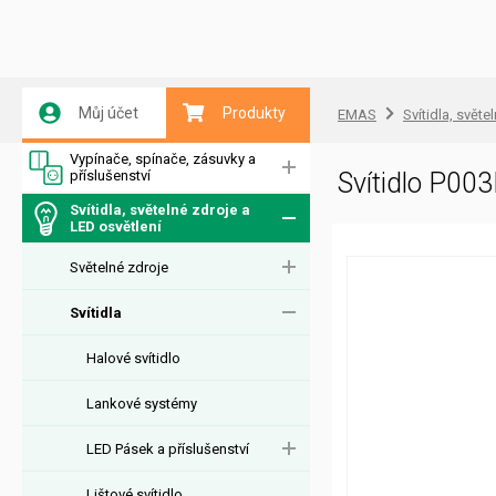
Můj účet
Produkty
EMAS
Svítidla, světe
Vypínače, spínače, zásuvky a
příslušenství
Svítidlo P00
Svítidla, světelné zdroje a
LED osvětlení
Světelné zdroje
Svítidla
Halové svítidlo
Lankové systémy
LED Pásek a příslušenství
Lištové svítidlo