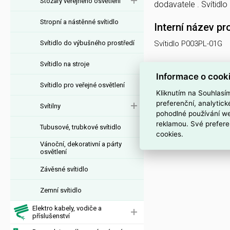
Stožáry veřejného osvětlení
dodavatele . Svítid
Stropní a nástěnné svítidlo
Interní název pr
Svítidlo do výbušného prostředí
Svítidlo P003PL-01G
Svítidlo na stroje
Informace o cook
Svítidlo pro veřejné osvětlení
Kliknutím na Souhlasí
preferenční, analytic
Svítilny
pohodlné používání we
reklamou. Své prefere
Tubusové, trubkové svítidlo
cookies.
Vánoční, dekorativní a párty
osvětlení
Závěsné svítidlo
Zemní svítidlo
Elektro kabely, vodiče a
příslušenství