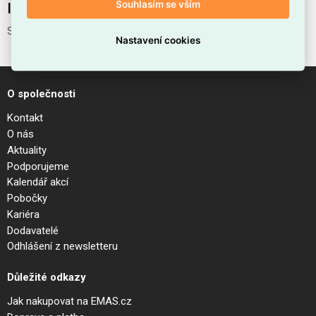
Souhlasím se vším
Interní název produktu
Svítidlo OSL456WL-L2GF3K
Nastavení cookies
O společnosti
Kontakt
O nás
Aktuality
Podporujeme
Kalendář akcí
Pobočky
Kariéra
Dodavatelé
Odhlášení z newsletteru
Důležité odkazy
Jak nakupovat na EMAS.cz