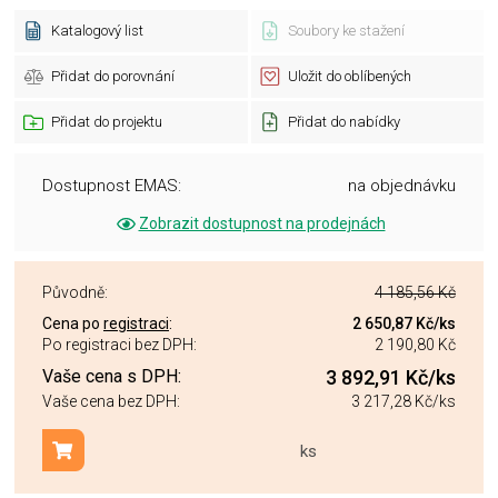
Katalogový list
Soubory ke stažení
Přidat do porovnání
Uložit do oblíbených
Přidat do projektu
Přidat do nabídky
Dostupnost EMAS:
na objednávku
Zobrazit dostupnost na prodejnách
Původně:
4 185,56 Kč
Cena po
registraci
:
2 650,87 Kč
/ks
Po registraci bez DPH:
2 190,80 Kč
Vaše cena s DPH:
3 892,91 Kč
/ks
Vaše cena bez DPH:
3 217,28 Kč
/ks
ks
Přidat do košíku