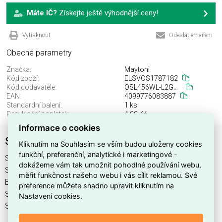
Máte IČ?
Získejte ještě výhodnější ceny!
Vytisknout
Odeslat emailem
Obecné parametry
Značka:
Maytoni
Kód zboží:
ELSVOS1787182
Kód dodavatele:
OSL456WL-L2GF3K
EAN:
4099776083887
Standardní balení:
1 ks
Recyklační poplatek:
4,00 Kč
Informace o cookies
Svítidlo OSL456WL-L2GF3K
Kliknutím na Souhlasím se vším budou uloženy cookies
funkční, preferenční, analytické i marketingové -
Svítidlo OSL456WL-L2GF3K najdete v kategoriích Svítidla,
dokážeme vám tak umožnit pohodlné používání webu,
Svítidla, světelné zdroje a LED osvětlení, výrobce Maytoni,
měřit funkčnost našeho webu i vás cílit reklamou. Své
EAN 4099776083887, kód dodavatele OSL456WL-L2GF3K.
preference můžete snadno upravit kliknutím na
Svítidlo OSL456WL-L2GF3K nabízíme od 1 ks. Kód EMAS
Nastavení cookies.
Svítidlo OSL456WL-L2GF3K je ELSVOS1787182.