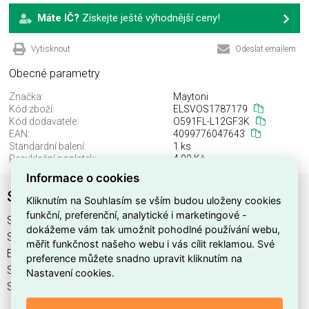
Máte IČ?
Získejte ještě výhodnější ceny!
Vytisknout
Odeslat emailem
Obecné parametry
Značka:
Maytoni
Kód zboží:
ELSVOS1787179
Kód dodavatele:
O591FL-L12GF3K
EAN:
4099776047643
Standardní balení:
1 ks
Recyklační poplatek:
4,00 Kč
Informace o cookies
Svítidlo O591FL-L12GF3K
Kliknutím na Souhlasím se vším budou uloženy cookies
funkční, preferenční, analytické i marketingové -
Svítidlo O591FL-L12GF3K najdete v kategoriích Svítidla,
dokážeme vám tak umožnit pohodlné používání webu,
Svítidla, světelné zdroje a LED osvětlení, výrobce Maytoni,
měřit funkčnost našeho webu i vás cílit reklamou. Své
EAN 4099776047643, kód dodavatele O591FL-L12GF3K.
preference můžete snadno upravit kliknutím na
Svítidlo O591FL-L12GF3K nabízíme od 1 ks. Kód EMAS
Nastavení cookies.
Svítidlo O591FL-L12GF3K je ELSVOS1787179.