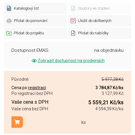
Katalogový list
Soubory ke stažení
Přidat do porovnání
Uložit do oblíbených
Přidat do projektu
Přidat do nabídky
Dostupnost EMAS:
na objednávku
Zobrazit dostupnost na prodejnách
Původně:
5 977,28 Kč
Cena po
registraci
:
3 784,87 Kč
/ks
Po registraci bez DPH:
3 127,99 Kč
Vaše cena s DPH:
5 559,21 Kč
/ks
Vaše cena bez DPH:
4 594,39 Kč
/ks
ks
Přidat do košíku