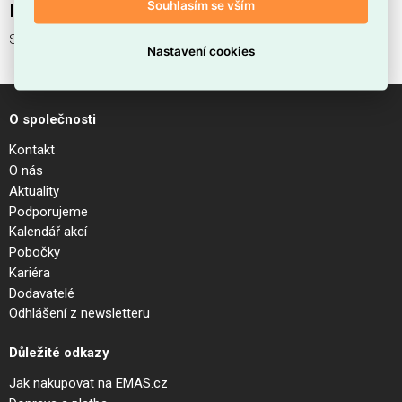
Souhlasím se vším
Interní název produktu
Svítidlo O591FL-L12GF3K
Nastavení cookies
O společnosti
Kontakt
O nás
Aktuality
Podporujeme
Kalendář akcí
Pobočky
Kariéra
Dodavatelé
Odhlášení z newsletteru
Důležité odkazy
Jak nakupovat na EMAS.cz