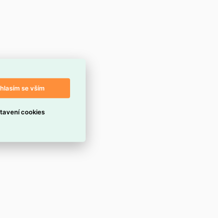
hlasím se vším
tavení cookies