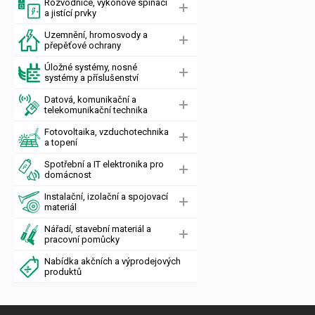
Rozvodnice, výkonové spínací
a jistící prvky
Uzemnění, hromosvody a
přepěťové ochrany
Úložné systémy, nosné
systémy a příslušenství
Datová, komunikační a
telekomunikační technika
Fotovoltaika, vzduchotechnika
a topení
Spotřební a IT elektronika pro
domácnost
Instalační, izolační a spojovací
materiál
Nářadí, stavební materiál a
pracovní pomůcky
Nabídka akčních a výprodejových
produktů