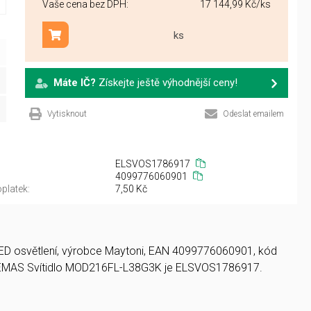
Vaše cena bez DPH:
17 144,99 Kč
/ks
ks
Přidat do košíku
Máte IČ?
Získejte ještě výhodnější ceny!
Vytisknout
Odeslat emailem
ELSVOS1786917
4099776060901
platek:
7,50 Kč
a LED osvětlení, výrobce Maytoni, EAN 4099776060901, kód
 EMAS Svítidlo MOD216FL-L38G3K je ELSVOS1786917.