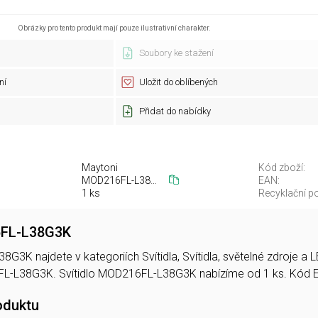
Obrázky pro tento produkt mají pouze ilustrativní charakter.
Soubory ke stažení
ní
Uložit do oblíbených
Přidat do nabídky
Maytoni
Kód zboží:
MOD216FL-L38G3K
EAN:
1 ks
Recyklační po
6FL-L38G3K
8G3K najdete v kategoriích Svítidla, Svítidla, světelné zdroje 
L-L38G3K. Svítidlo MOD216FL-L38G3K nabízíme od 1 ks. Kód
oduktu