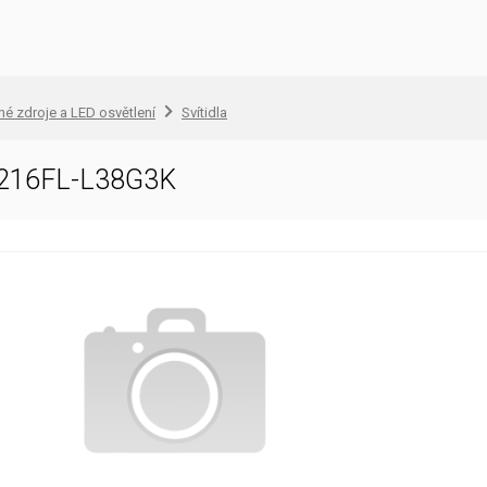
lné zdroje a LED osvětlení
Svítidla
D216FL-L38G3K