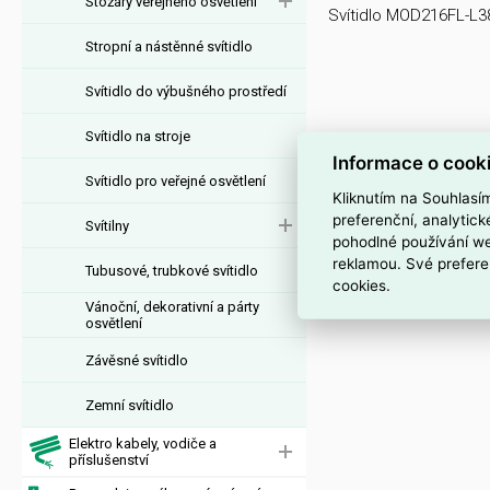
Stožáry veřejného osvětlení
Svítidlo MOD216FL-L
Stropní a nástěnné svítidlo
Svítidlo do výbušného prostředí
Svítidlo na stroje
Informace o cook
Svítidlo pro veřejné osvětlení
Kliknutím na Souhlasí
preferenční, analytic
Svítilny
pohodlné používání we
reklamou. Své prefere
Tubusové, trubkové svítidlo
cookies.
Vánoční, dekorativní a párty
osvětlení
Závěsné svítidlo
Zemní svítidlo
Elektro kabely, vodiče a
příslušenství