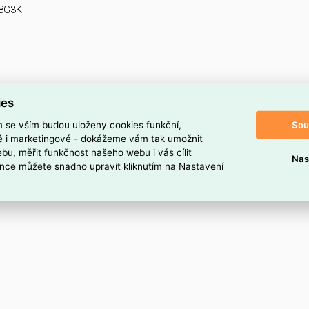
38G3K
ies
Sou
m se vším budou uloženy cookies funkční,
ké i marketingové - dokážeme vám tak umožnit
bu, měřit funkčnost našeho webu i vás cílit
Nas
nce můžete snadno upravit kliknutím na Nastavení