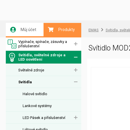
Můj účet
Produkty
EMAS
Svítidla, světe
Vypínače, spínače, zásuvky a
příslušenství
Svítidlo MO
Svítidla, světelné zdroje a
LED osvětlení
Světelné zdroje
Svítidla
Halové svítidlo
Lankové systémy
LED Pásek a příslušenství
Lištové svítidlo