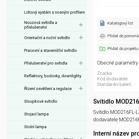
Lištový systém s nosným profilem
Nouzová svítidla a
Katalogový list
příslušenství
Přidat do porovná
Orientační a noční svítidlo
Přidat do projektu
Pracovní a stavenišťní svítidlo
Obecné parametry
Příslušenství pro svítidla
Značka:
Reflektory, bodovky, downlighty
Kód dodavatele:
Standardní balení:
Řízení osvětlení a regulace
Svítidlo MOD21
Sloupkové svítidlo
Svítidlo MOD216FL-L3
Stojací lampa
dodavatele MOD216F
Stolní lampa
Interní název pr