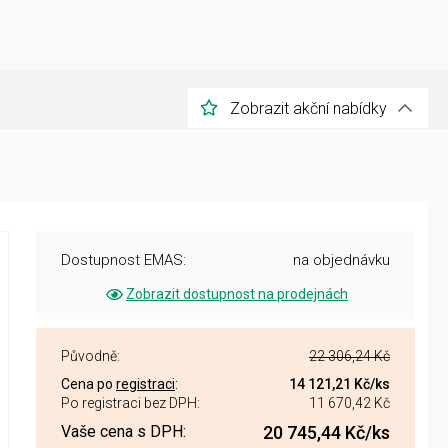
Zobrazit akční nabídky
Dostupnost EMAS:
na objednávku
Zobrazit dostupnost na prodejnách
Původně:
22 306,24 Kč
Cena po
registraci
:
14 121,21 Kč
/ks
Po registraci bez DPH:
11 670,42 Kč
Vaše cena s DPH:
20 745,44 Kč
/ks