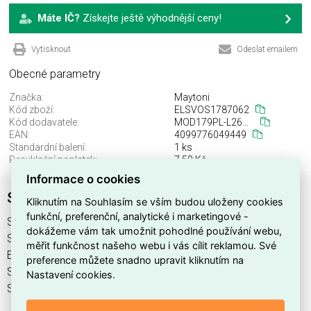
Máte IČ?
Získejte ještě výhodnější ceny!
Vytisknout
Odeslat emailem
Obecné parametry
Značka:
Maytoni
Kód zboží:
ELSVOS1787062
Kód dodavatele:
MOD179PL-L26W4K
EAN:
4099776049449
Standardní balení:
1 ks
Recyklační poplatek:
7,50 Kč
Informace o cookies
Svítidlo MOD179PL-L26W4K
Kliknutím na Souhlasím se vším budou uloženy cookies
funkční, preferenční, analytické i marketingové -
Svítidlo MOD179PL-L26W4K najdete v kategoriích Svítidla,
dokážeme vám tak umožnit pohodlné používání webu,
Svítidla, světelné zdroje a LED osvětlení, výrobce Maytoni,
měřit funkčnost našeho webu i vás cílit reklamou. Své
EAN 4099776049449, kód dodavatele MOD179PL-L26W4K.
preference můžete snadno upravit kliknutím na
Svítidlo MOD179PL-L26W4K nabízíme od 1 ks. Kód EMAS
Nastavení cookies.
Svítidlo MOD179PL-L26W4K je ELSVOS1787062.