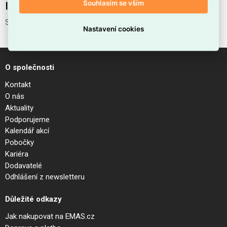
Souhlasím se vším
Interní název produktu
Svítidlo MOD179PL-L26W4K
Nastavení cookies
O společnosti
Kontakt
O nás
Aktuality
Podporujeme
Kalendář akcí
Pobočky
Kariéra
Dodavatelé
Odhlášení z newsletteru
Důležité odkazy
Jak nakupovat na EMAS.cz