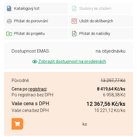
Katalogový list
Soubory ke stažení
Přidat do porovnání
Uložit do oblíbených
Přidat do projektu
Přidat do nabídky
Dostupnost EMAS:
na objednávku
Zobrazit dostupnost na prodejnách
Původně:
13 297,77 Kč
Cena po
registraci
:
8 419,64 Kč
/ks
Po registraci bez DPH:
6 958,38 Kč
Vaše cena s DPH:
12 367,56 Kč
/ks
Vaše cena bez DPH:
10 221,12 Kč
/ks
ks
Přidat do košíku