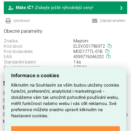
Máte IČ?
Získejte ještě výhodnější ceny!
Vytisknout
Odeslat emailem
Obecné parametry
Značka:
Maytoni
Kód zboží:
ELSVOS1786972
Kód dodavatele:
MOD177TL-01B
EAN:
4099776046202
Standardní balení:
1 ks
Recyklační poplatek:
4,00 Kč
Informace o cookies
Svítidlo MOD177TL-01B
Kliknutím na Souhlasím se vším budou uloženy cookies
funkční, preferenční, analytické i marketingové -
Svítidlo MOD177TL-01B najdete v kategoriích Svítidla,
dokážeme vám tak umožnit pohodlné používání webu,
Svítidla, světelné zdroje a LED osvětlení, výrobce Maytoni,
měřit funkčnost našeho webu i vás cílit reklamou. Své
EAN 4099776046202, kód dodavatele MOD177TL-01B.
preference můžete snadno upravit kliknutím na
Svítidlo MOD177TL-01B nabízíme od 1 ks. Kód EMAS Svítidlo
Nastavení cookies.
MOD177TL-01B je ELSVOS1786972.