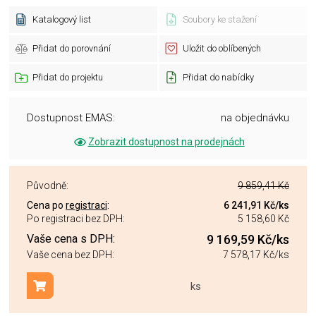
Katalogový list
Soubory ke stažení
Přidat do porovnání
Uložit do oblíbených
Přidat do projektu
Přidat do nabídky
Dostupnost EMAS:
na objednávku
Zobrazit dostupnost na prodejnách
Původně:
9 859,41 Kč
Cena po
registraci
:
6 241,91 Kč
/ks
Po registraci bez DPH:
5 158,60 Kč
Vaše cena s DPH:
9 169,59 Kč
/ks
Vaše cena bez DPH:
7 578,17 Kč
/ks
ks
Přidat do košíku