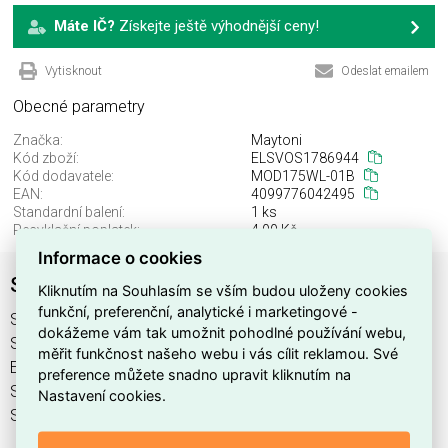
Máte IČ?
Získejte ještě výhodnější ceny!
Vytisknout
Odeslat emailem
Obecné parametry
Značka:
Maytoni
Kód zboží:
ELSVOS1786944
Kód dodavatele:
MOD175WL-01B
EAN:
4099776042495
Standardní balení:
1 ks
Recyklační poplatek:
4,00 Kč
Informace o cookies
Svítidlo MOD175WL-01B
Kliknutím na Souhlasím se vším budou uloženy cookies
funkční, preferenční, analytické i marketingové -
Svítidlo MOD175WL-01B najdete v kategoriích Svítidla,
dokážeme vám tak umožnit pohodlné používání webu,
Svítidla, světelné zdroje a LED osvětlení, výrobce Maytoni,
měřit funkčnost našeho webu i vás cílit reklamou. Své
EAN 4099776042495, kód dodavatele MOD175WL-01B.
preference můžete snadno upravit kliknutím na
Svítidlo MOD175WL-01B nabízíme od 1 ks. Kód EMAS
Nastavení cookies.
Svítidlo MOD175WL-01B je ELSVOS1786944.