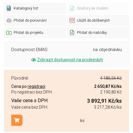
Katalogový list
Soubory ke stažení
Přidat do porovnání
Uložit do oblíbených
Přidat do projektu
Přidat do nabídky
Dostupnost EMAS:
na objednávku
Zobrazit dostupnost na prodejnách
Původně:
4 185,56 Kč
Cena po
registraci
:
2 650,87 Kč
/ks
Po registraci bez DPH:
2 190,80 Kč
Vaše cena s DPH:
3 892,91 Kč
/ks
Vaše cena bez DPH:
3 217,28 Kč
/ks
ks
Přidat do košíku