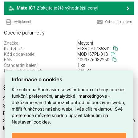
Máte IČ?
Získejte ještě výhodnější ceny!
Vytisknout
Odeslat emailem
Obecné parametry
Značka:
Maytoni
Kód zboží:
ELSVOS1786832
Kód dodavatele:
MOD167PL-01B
EAN:
4099776032250
Standardní balení:
1 ks
Recyklační poplatek:
7,50 Kč
Informace o cookies
Svítidlo MOD167PL-01B
Kliknutím na Souhlasím se vším budou uloženy cookies
funkční, preferenční, analytické i marketingové -
Svítidlo MOD167PL-01B najdete v kategoriích Svítidla,
dokážeme vám tak umožnit pohodlné používání webu,
Svítidla, světelné zdroje a LED osvětlení, výrobce Maytoni,
měřit funkčnost našeho webu i vás cílit reklamou. Své
EAN 4099776032250, kód dodavatele MOD167PL-01B.
preference můžete snadno upravit kliknutím na
Svítidlo MOD167PL-01B nabízíme od 1 ks. Kód EMAS Svítidlo
Nastavení cookies.
MOD167PL-01B je ELSVOS1786832.