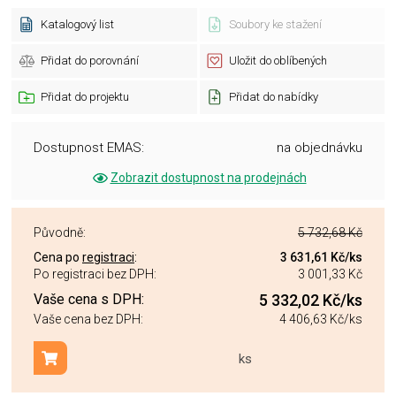
Katalogový list
Soubory ke stažení
Přidat do porovnání
Uložit do oblíbených
Přidat do projektu
Přidat do nabídky
Dostupnost EMAS:
na objednávku
Zobrazit dostupnost na prodejnách
Původně:
5 732,68 Kč
Cena po
registraci
:
3 631,61 Kč
/ks
Po registraci bez DPH:
3 001,33 Kč
Vaše cena s DPH:
5 332,02 Kč
/ks
Vaše cena bez DPH:
4 406,63 Kč
/ks
ks
Přidat do košíku