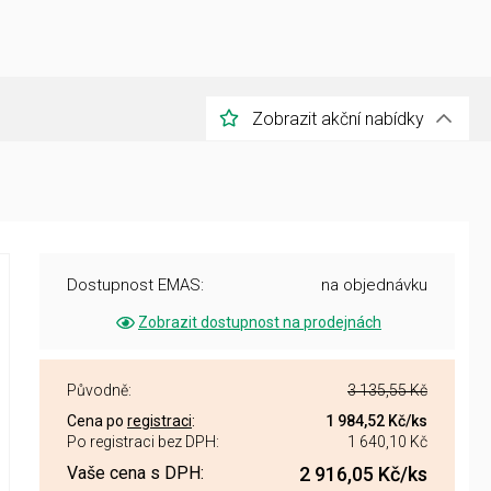
Zobrazit akční nabídky
Dostupnost EMAS:
na objednávku
Zobrazit dostupnost na prodejnách
Původně:
3 135,55 Kč
Cena po
registraci
:
1 984,52 Kč
/ks
Po registraci bez DPH:
1 640,10 Kč
Vaše cena s DPH:
2 916,05 Kč
/ks