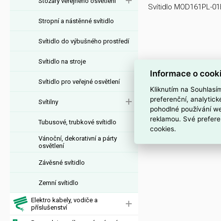
Stožáry veřejného osvětlení
Svítidlo MOD161PL-0
Stropní a nástěnné svítidlo
Svítidlo do výbušného prostředí
Svítidlo na stroje
Informace o cook
Svítidlo pro veřejné osvětlení
Kliknutím na Souhlasí
preferenční, analytic
Svítilny
pohodlné používání we
reklamou. Své prefere
Tubusové, trubkové svítidlo
cookies.
Vánoční, dekorativní a párty
osvětlení
Závěsné svítidlo
Zemní svítidlo
Elektro kabely, vodiče a
příslušenství