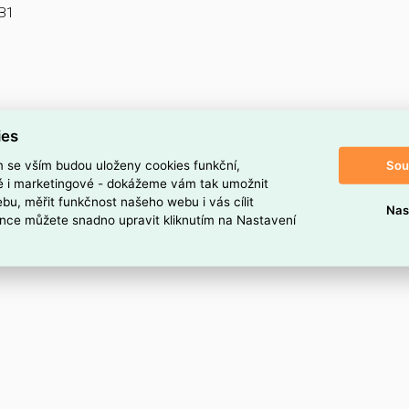
1B1
ies
Sou
m se vším budou uloženy cookies funkční,
ké i marketingové - dokážeme vám tak umožnit
bu, měřit funkčnost našeho webu i vás cílit
Nas
nce můžete snadno upravit kliknutím na Nastavení