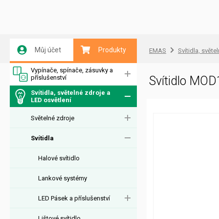
Můj účet
Produkty
EMAS
Svítidla, světe
Vypínače, spínače, zásuvky a
příslušenství
Svítidlo MO
Svítidla, světelné zdroje a
LED osvětlení
Světelné zdroje
Svítidla
Halové svítidlo
Lankové systémy
LED Pásek a příslušenství
Lištové svítidlo