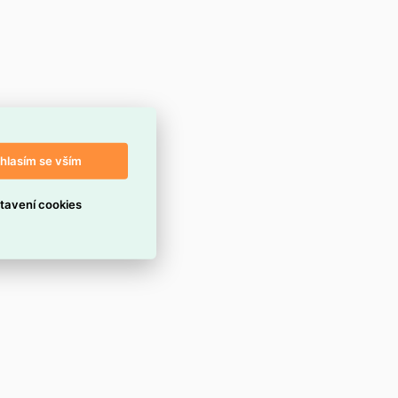
hlasím se vším
tavení cookies