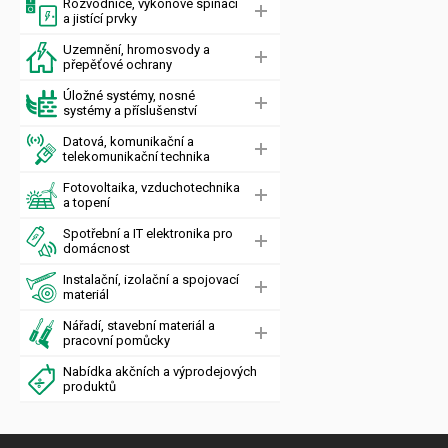
Rozvodnice, výkonové spínací
a jistící prvky
Uzemnění, hromosvody a
přepěťové ochrany
Úložné systémy, nosné
systémy a příslušenství
Datová, komunikační a
telekomunikační technika
Fotovoltaika, vzduchotechnika
a topení
Spotřební a IT elektronika pro
domácnost
Instalační, izolační a spojovací
materiál
Nářadí, stavební materiál a
pracovní pomůcky
Nabídka akčních a výprodejových
produktů