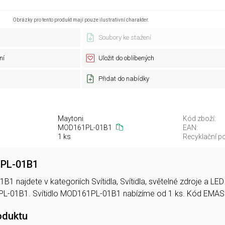
Obrázky pro tento produkt mají pouze ilustrativní charakter.
Soubory ke stažení
ní
Uložit do oblíbených
Přidat do nabídky
Maytoni
Kód zboží:
MOD161PL-01B1
EAN:
1 ks
Recyklační po
1PL-01B1
B1 najdete v kategoriích Svítidla, Svítidla, světelné zdroje a 
L-01B1. Svítidlo MOD161PL-01B1 nabízíme od 1 ks. Kód EMAS
oduktu