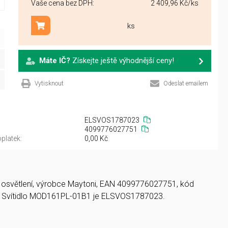
Vaše cena bez DPH:
2 409,96 Kč
/ks
ks
Přidat do košíku
Máte IČ?
Získejte ještě výhodnější ceny!
Vytisknout
Odeslat emailem
ELSVOS1787023
4099776027751
platek:
0,00 Kč
LED osvětlení, výrobce Maytoni, EAN 4099776027751, kód
 Svítidlo MOD161PL-01B1 je ELSVOS1787023.