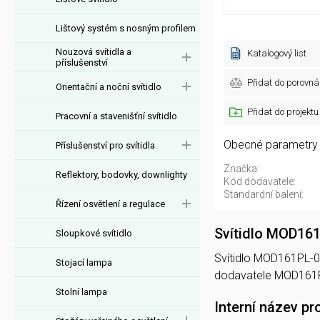
Lištový systém s nosným profilem
Nouzová svítidla a
Katalogový list
příslušenství
Přidat do porovná
Orientační a noční svítidlo
Přidat do projektu
Pracovní a stavenišťní svítidlo
Obecné parametry
Příslušenství pro svítidla
Značka:
Reflektory, bodovky, downlighty
Kód dodavatele:
Standardní balení:
Řízení osvětlení a regulace
Svítidlo MOD16
Sloupkové svítidlo
Svítidlo MOD161PL-01
Stojací lampa
dodavatele MOD161P
Stolní lampa
Interní název pr