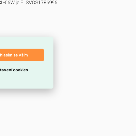
0CL-06W je ELSVOS1786996.
hlasím se vším
tavení cookies