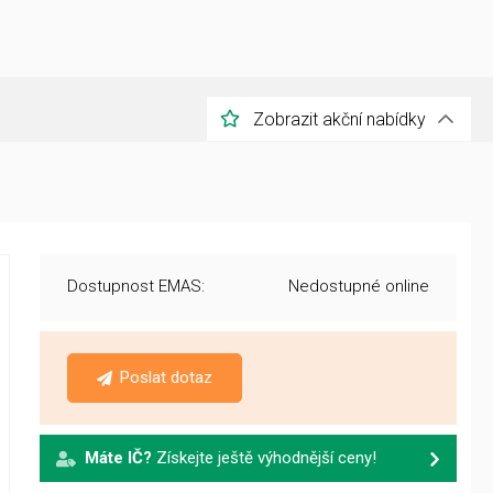
Zobrazit akční nabídky
Dostupnost EMAS:
Nedostupné online
Poslat dotaz
Máte IČ?
Získejte ještě výhodnější ceny!