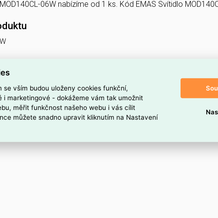
dlo MOD140CL-06W nabízíme od 1 ks. Kód EMAS Svítidlo MOD14
oduktu
6W
ies
Sou
m se vším budou uloženy cookies funkční,
ké i marketingové - dokážeme vám tak umožnit
bu, měřit funkčnost našeho webu i vás cílit
Nas
nce můžete snadno upravit kliknutím na Nastavení