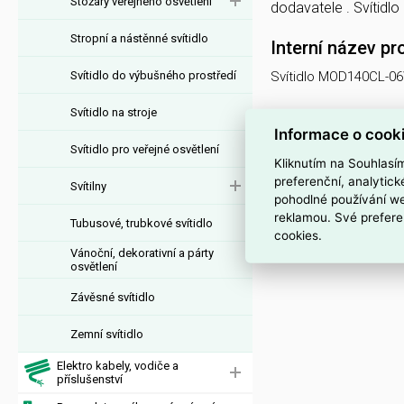
Stožáry veřejného osvětlení
dodavatele . Svíti
Stropní a nástěnné svítidlo
Interní název pr
Svítidlo do výbušného prostředí
Svítidlo MOD140CL-0
Svítidlo na stroje
Informace o cook
Svítidlo pro veřejné osvětlení
Kliknutím na Souhlasí
preferenční, analytic
Svítilny
pohodlné používání we
reklamou. Své prefere
Tubusové, trubkové svítidlo
cookies.
Vánoční, dekorativní a párty
osvětlení
Závěsné svítidlo
Zemní svítidlo
Elektro kabely, vodiče a
příslušenství