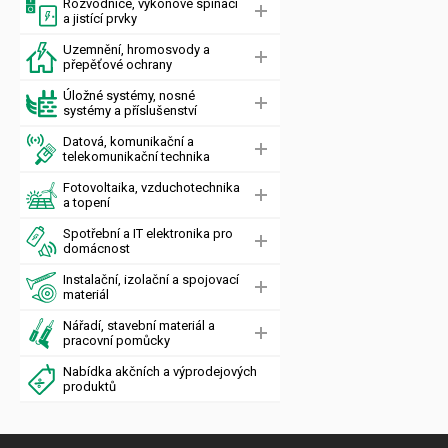
Rozvodnice, výkonové spínací
a jistící prvky
Uzemnění, hromosvody a
přepěťové ochrany
Úložné systémy, nosné
systémy a příslušenství
Datová, komunikační a
telekomunikační technika
Fotovoltaika, vzduchotechnika
a topení
Spotřební a IT elektronika pro
domácnost
Instalační, izolační a spojovací
materiál
Nářadí, stavební materiál a
pracovní pomůcky
Nabídka akčních a výprodejových
produktů