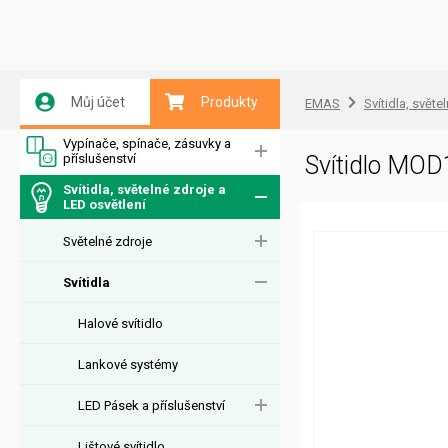
Můj účet
Produkty
EMAS
Svítidla, světe
Vypínače, spínače, zásuvky a
příslušenství
Svítidlo MO
Svítidla, světelné zdroje a
LED osvětlení
Světelné zdroje
Svítidla
Halové svítidlo
Lankové systémy
LED Pásek a příslušenství
Lištové svítidlo