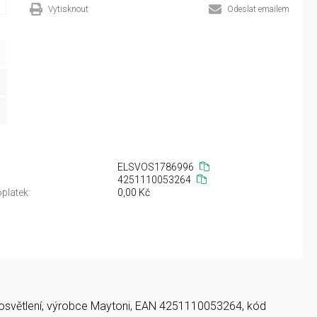
Vytisknout
Odeslat emailem
ELSVOS1786996
4251110053264
platek:
0,00 Kč
ED osvětlení, výrobce Maytoni, EAN 4251110053264, kód