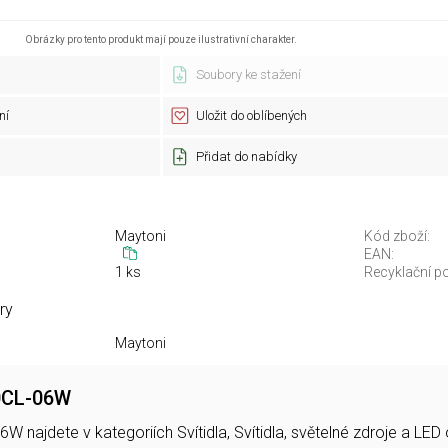
Obrázky pro tento produkt mají pouze ilustrativní charakter.
Soubory ke stažení
ní
Uložit do oblíbených
Přidat do nabídky
Maytoni
Kód zboží:
EAN:
1 ks
Recyklační po
ry
Maytoni
0CL-06W
W najdete v kategoriích Svítidla, Svítidla, světelné zdroje a L