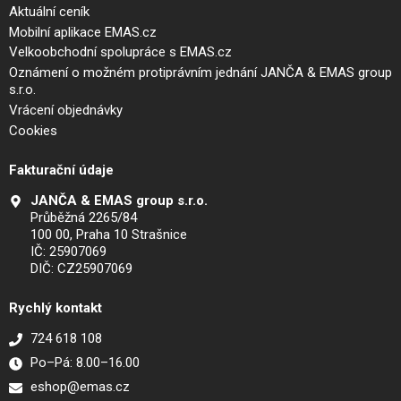
Aktuální ceník
Mobilní aplikace EMAS.cz
Velkoobchodní spolupráce s EMAS.cz
Oznámení o možném protiprávním jednání JANČA & EMAS group
s.r.o.
Vrácení objednávky
Cookies
Fakturační údaje
JANČA & EMAS group s.r.o.
Průběžná 2265/84
100 00, Praha 10 Strašnice
IČ: 25907069
DIČ: CZ25907069
Rychlý kontakt
724 618 108
Po–Pá: 8.00–16.00
eshop@emas.cz