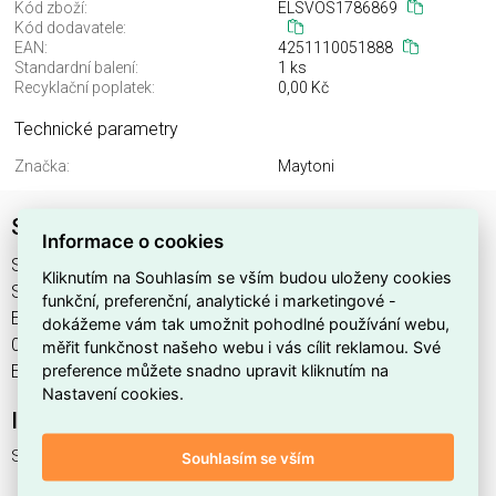
Kód zboží:
ELSVOS1786869
Kód dodavatele:
EAN:
4251110051888
Standardní balení:
1 ks
Recyklační poplatek:
0,00 Kč
Technické parametry
Značka:
Maytoni
Svítidlo MOD056PL-04S
Informace o cookies
Svítidlo MOD056PL-04S najdete v kategoriích Svítidla,
Kliknutím na Souhlasím se vším budou uloženy cookies
Svítidla, světelné zdroje a LED osvětlení, výrobce Maytoni,
funkční, preferenční, analytické i marketingové -
EAN 4251110051888, kód dodavatele . Svítidlo MOD056PL-
dokážeme vám tak umožnit pohodlné používání webu,
04S nabízíme od 1 ks. Kód EMAS Svítidlo MOD056PL-04S je
měřit funkčnost našeho webu i vás cílit reklamou. Své
preference můžete snadno upravit kliknutím na
ELSVOS1786869.
Nastavení cookies.
Interní název produktu
Svítidlo MOD056PL-04S
Souhlasím se vším