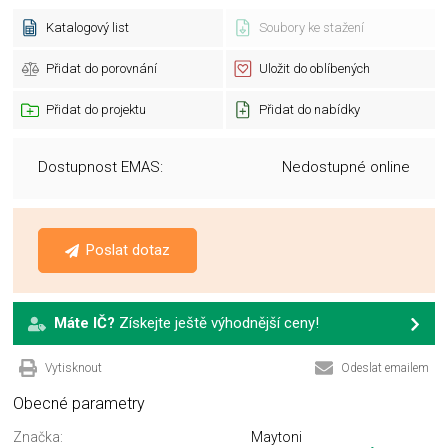
Katalogový list
Soubory ke stažení
Přidat do porovnání
Uložit do oblíbených
Přidat do projektu
Přidat do nabídky
Dostupnost EMAS:
Nedostupné online
Poslat dotaz
Máte IČ?
Získejte ještě výhodnější ceny!
Vytisknout
Odeslat emailem
Obecné parametry
Značka:
Maytoni