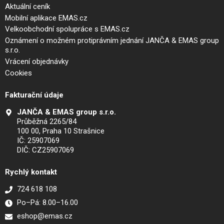
Aktuální ceník
Mobilní aplikace EMAS.cz
Velkoobchodní spolupráce s EMAS.cz
Oznámení o možném protiprávním jednání JANČA & EMAS group
s.r.o.
Vrácení objednávky
Cookies
Fakturační údaje
JANČA & EMAS group s.r.o.
Průběžná 2265/84
100 00, Praha 10 Strašnice
IČ: 25907069
DIČ: CZ25907069
Rychlý kontakt
724 618 108
Po–Pá: 8.00–16.00
eshop@emas.cz