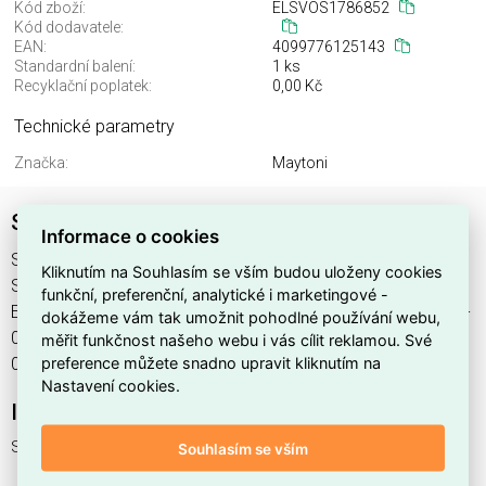
Kód zboží:
ELSVOS1786852
Kód dodavatele:
EAN:
4099776125143
Standardní balení:
1 ks
Recyklační poplatek:
0,00 Kč
Technické parametry
Značka:
Maytoni
Svítidlo MOD050WL-01CH
Informace o cookies
Svítidlo MOD050WL-01CH najdete v kategoriích Svítidla,
Kliknutím na Souhlasím se vším budou uloženy cookies
Svítidla, světelné zdroje a LED osvětlení, výrobce Maytoni,
funkční, preferenční, analytické i marketingové -
EAN 4099776125143, kód dodavatele . Svítidlo MOD050WL-
dokážeme vám tak umožnit pohodlné používání webu,
01CH nabízíme od 1 ks. Kód EMAS Svítidlo MOD050WL-
měřit funkčnost našeho webu i vás cílit reklamou. Své
preference můžete snadno upravit kliknutím na
01CH je ELSVOS1786852.
Nastavení cookies.
Interní název produktu
Svítidlo MOD050WL-01CH
Souhlasím se vším