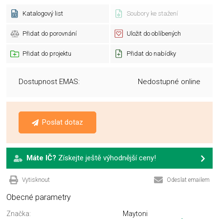
Katalogový list
Soubory ke stažení
Přidat do porovnání
Uložit do oblíbených
Přidat do projektu
Přidat do nabídky
Dostupnost EMAS:
Nedostupné online
Poslat dotaz
Máte IČ?
Získejte ještě výhodnější ceny!
Vytisknout
Odeslat emailem
Obecné parametry
Značka:
Maytoni