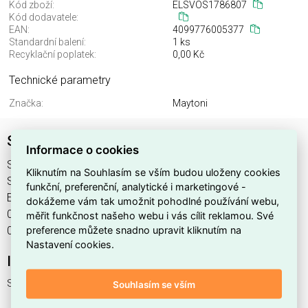
Kód zboží:
ELSVOS1786807
Kód dodavatele:
EAN:
4099776005377
Standardní balení:
1 ks
Recyklační poplatek:
0,00 Kč
Technické parametry
Značka:
Maytoni
Svítidlo MOD044PL-06MG
Informace o cookies
Svítidlo MOD044PL-06MG najdete v kategoriích Svítidla,
Kliknutím na Souhlasím se vším budou uloženy cookies
Svítidla, světelné zdroje a LED osvětlení, výrobce Maytoni,
funkční, preferenční, analytické i marketingové -
EAN 4099776005377, kód dodavatele . Svítidlo MOD044PL-
dokážeme vám tak umožnit pohodlné používání webu,
06MG nabízíme od 1 ks. Kód EMAS Svítidlo MOD044PL-
měřit funkčnost našeho webu i vás cílit reklamou. Své
preference můžete snadno upravit kliknutím na
06MG je ELSVOS1786807.
Nastavení cookies.
Interní název produktu
Svítidlo MOD044PL-06MG
Souhlasím se vším