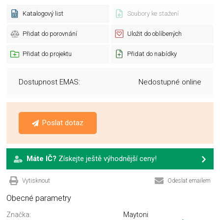
Katalogový list
Soubory ke stažení
Přidat do porovnání
Uložit do oblíbených
Přidat do projektu
Přidat do nabídky
Dostupnost EMAS:
Nedostupné online
Poslat dotaz
Máte IČ?
Získejte ještě výhodnější ceny!
Vytisknout
Odeslat emailem
Obecné parametry
Značka:
Maytoni