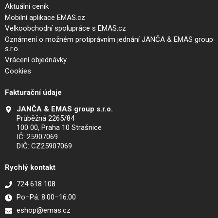
Aktuální ceník
Mobilní aplikace EMAS.cz
Velkoobchodní spolupráce s EMAS.cz
Oznámení o možném protiprávním jednání JANČA & EMAS group
s.r.o.
Vrácení objednávky
Cookies
Fakturační údaje
JANČA & EMAS group s.r.o.
Průběžná 2265/84
100 00, Praha 10 Strašnice
IČ: 25907069
DIČ: CZ25907069
Rychlý kontakt
724 618 108
Po–Pá: 8.00–16.00
eshop@emas.cz