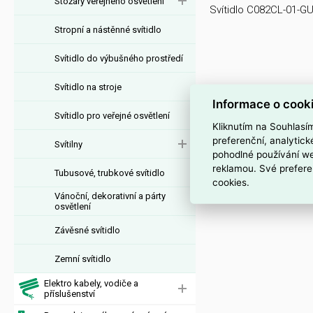
Stožáry veřejného osvětlení
Svítidlo C082CL-01-G
Stropní a nástěnné svítidlo
Svítidlo do výbušného prostředí
Svítidlo na stroje
Informace o cook
Svítidlo pro veřejné osvětlení
Kliknutím na Souhlasí
preferenční, analytic
Svítilny
pohodlné používání we
reklamou. Své prefere
Tubusové, trubkové svítidlo
cookies.
Vánoční, dekorativní a párty
osvětlení
Závěsné svítidlo
Zemní svítidlo
Elektro kabely, vodiče a
příslušenství