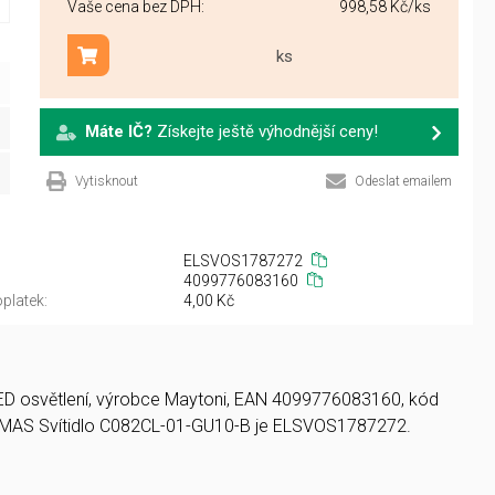
Vaše cena bez DPH:
998,58 Kč
/ks
ks
Přidat do košíku
Máte IČ?
Získejte ještě výhodnější ceny!
Vytisknout
Odeslat emailem
ELSVOS1787272
4099776083160
platek:
4,00 Kč
a LED osvětlení, výrobce Maytoni, EAN 4099776083160, kód
 EMAS Svítidlo C082CL-01-GU10-B je ELSVOS1787272.