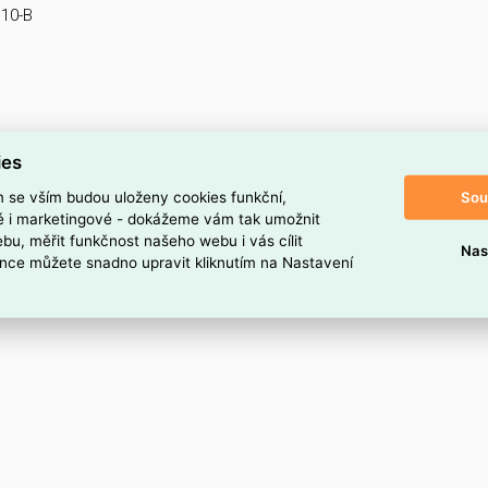
U10-B
ies
Sou
m se vším budou uloženy cookies funkční,
ké i marketingové - dokážeme vám tak umožnit
bu, měřit funkčnost našeho webu i vás cílit
Nas
nce můžete snadno upravit kliknutím na Nastavení