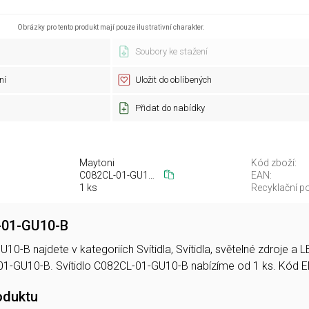
Obrázky pro tento produkt mají pouze ilustrativní charakter.
Soubory ke stažení
ní
Uložit do oblíbených
Přidat do nabídky
Maytoni
Kód zboží:
C082CL-01-GU10-B
EAN:
1 ks
Recyklační po
L-01-GU10-B
U10-B najdete v kategoriích Svítidla, Svítidla, světelné zdroje 
1-GU10-B. Svítidlo C082CL-01-GU10-B nabízíme od 1 ks. Kód
oduktu