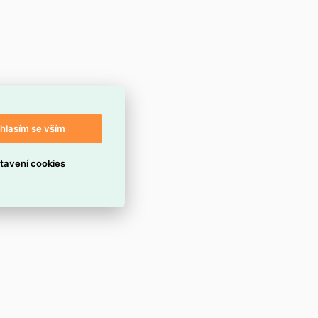
hlasím se vším
tavení cookies