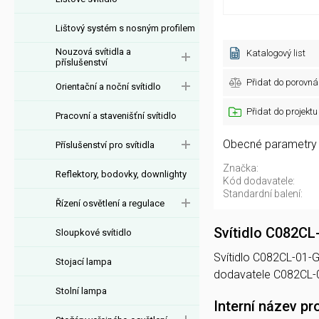
Lištový systém s nosným profilem
Nouzová svítidla a
Katalogový list
příslušenství
Přidat do porovná
Orientační a noční svítidlo
Přidat do projektu
Pracovní a stavenišťní svítidlo
Obecné parametry
Příslušenství pro svítidla
Značka:
Reflektory, bodovky, downlighty
Kód dodavatele:
Standardní balení:
Řízení osvětlení a regulace
Svítidlo C082C
Sloupkové svítidlo
Svítidlo C082CL-01-G
Stojací lampa
dodavatele C082CL-0
Stolní lampa
Interní název pr