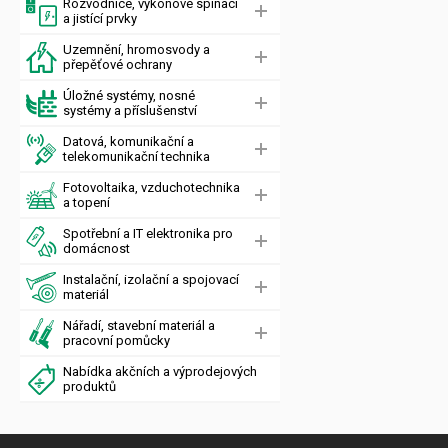
Rozvodnice, výkonové spínací
a jistící prvky
Uzemnění, hromosvody a
přepěťové ochrany
Úložné systémy, nosné
systémy a příslušenství
Datová, komunikační a
telekomunikační technika
Fotovoltaika, vzduchotechnika
a topení
Spotřební a IT elektronika pro
domácnost
Instalační, izolační a spojovací
materiál
Nářadí, stavební materiál a
pracovní pomůcky
Nabídka akčních a výprodejových
produktů