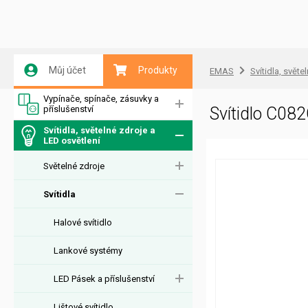
Můj účet
Produkty
EMAS
Svítidla, světe
Vypínače, spínače, zásuvky a
příslušenství
Svítidlo C0
Svítidla, světelné zdroje a
LED osvětlení
Světelné zdroje
Svítidla
Halové svítidlo
Lankové systémy
LED Pásek a příslušenství
Lištové svítidlo