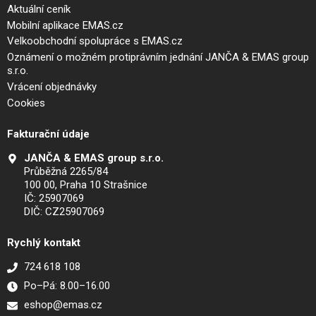
Aktuální ceník
Mobilní aplikace EMAS.cz
Velkoobchodní spolupráce s EMAS.cz
Oznámení o možném protiprávním jednání JANČA & EMAS group
s.r.o.
Vrácení objednávky
Cookies
Fakturační údaje
JANČA & EMAS group s.r.o.
Průběžná 2265/84
100 00, Praha 10 Strašnice
IČ: 25907069
DIČ: CZ25907069
Rychlý kontakt
724 618 108
Po–Pá: 8.00–16.00
eshop@emas.cz