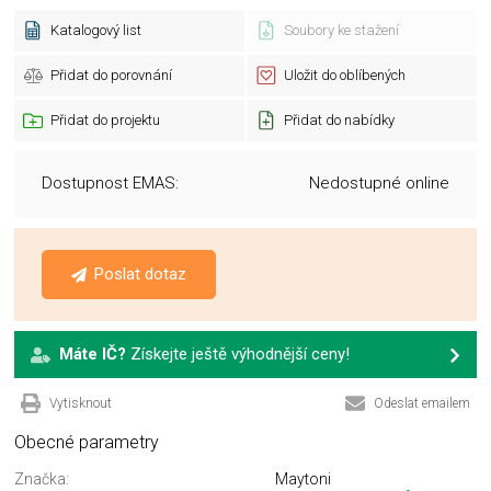
Katalogový list
Soubory ke stažení
Přidat do porovnání
Uložit do oblíbených
Přidat do projektu
Přidat do nabídky
Dostupnost EMAS:
Nedostupné online
Poslat dotaz
Máte IČ?
Získejte ještě výhodnější ceny!
Vytisknout
Odeslat emailem
Obecné parametry
Značka:
Maytoni