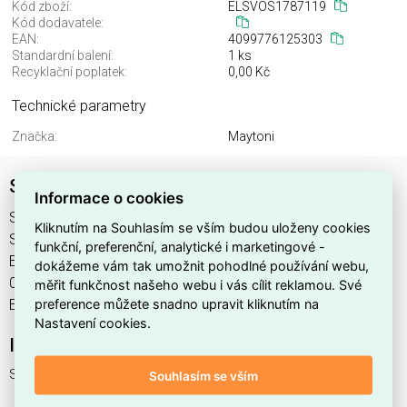
Kód zboží:
ELSVOS1787119
Kód dodavatele:
EAN:
4099776125303
Standardní balení:
1 ks
Recyklační poplatek:
0,00 Kč
Technické parametry
Značka:
Maytoni
Svítidlo ARM011PL-05G
Informace o cookies
Svítidlo ARM011PL-05G najdete v kategoriích Svítidla,
Kliknutím na Souhlasím se vším budou uloženy cookies
Svítidla, světelné zdroje a LED osvětlení, výrobce Maytoni,
funkční, preferenční, analytické i marketingové -
EAN 4099776125303, kód dodavatele . Svítidlo ARM011PL-
dokážeme vám tak umožnit pohodlné používání webu,
05G nabízíme od 1 ks. Kód EMAS Svítidlo ARM011PL-05G je
měřit funkčnost našeho webu i vás cílit reklamou. Své
preference můžete snadno upravit kliknutím na
ELSVOS1787119.
Nastavení cookies.
Interní název produktu
Svítidlo ARM011PL-05G
Souhlasím se vším