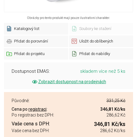
Obrázky pro tento produkt mají pouze ilustrativní charakter.
Katalogový list
Soubory ke stažení
Přidat do porovnání
Uložit do oblíbených
Přidat do projektu
Přidat do nabídky
Dostupnost EMAS:
skladem více než 5 ks
Zobrazit dostupnost na prodejnách
Původně:
331,25 Kč
Cena po
registraci
:
346,81 Kč
/ks
Po registraci bez DPH:
286,62 Kč
Vaše cena s DPH:
346,81 Kč
/ks
Vaše cena bez DPH:
286,62 Kč
/ks