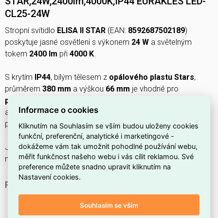
STAR,24W,2400lm,4000K,IP44 EURAKLES LED-
CL25-24W
Stropní svítidlo
ELISA II STAR
(EAN:
8592687502189
)
poskytuje jasné osvětlení s výkonem
24 W
a světelným
tokem
2400 lm
při
4000 K
.
S krytím
IP44
, bílým tělesem z
opálového plastu Stars
,
průměrem
380 mm
a výškou
66 mm
je vhodné pro
povrchovou montáž
na
strop
i
stěnu
, napájení
220–240 V
Informace o cookies
a
včetně neměnného LED zdroje
; stmívání
není
podporováno.
Kliknutím na Souhlasím se vším budou uloženy cookies
funkční, preferenční, analytické i marketingové -
dokážeme vám tak umožnit pohodlné používání webu,
Je určeno pro interiéry jako
kancelář
,
chodba/schodiště
měřit funkčnost našeho webu i vás cílit reklamou. Své
nebo
jídelna
a
není určeno pro venkovní použití
.
preference můžete snadno upravit kliknutím na
Nastavení cookies.
PROČ SI VYBRAT TOTO STROPNÍ SVÍTIDLO?
Jedná se o
stropnici
, takže je navrženo pro přímou
Souhlasím se vším
montáž na strop a rovnoměrné osvětlení místnosti.