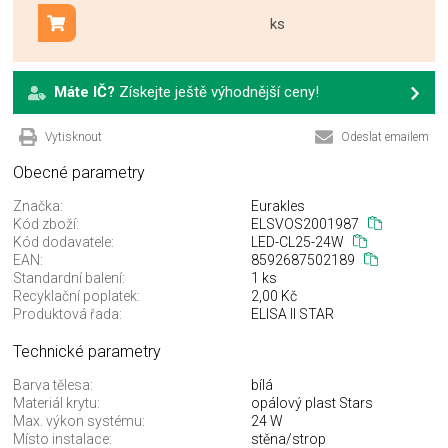
ks
Přidat do košíku
Máte IČ?
Získejte ještě výhodnější ceny!
Vytisknout
Odeslat emailem
Obecné parametry
Značka:
Eurakles
Kód zboží:
ELSVOS2001987
Kód dodavatele:
LED-CL25-24W
EAN:
8592687502189
Standardní balení:
1 ks
Recyklační poplatek:
2,00 Kč
Produktová řada:
ELISA II STAR
Technické parametry
Barva tělesa:
bílá
Materiál krytu:
opálový plast Stars
Max. výkon systému:
24 W
Místo instalace:
stěna/strop