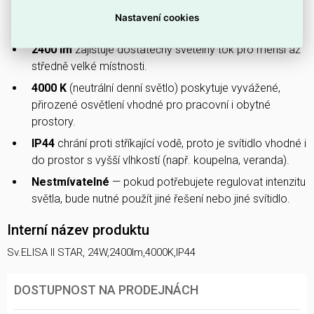
S maximálním příkonem
24 W
nabízí nízkou spotřebu
Nastavení cookies
energie při plném výkonu.
2400 lm
zajišťuje dostatečný světelný tok pro menší až
středně velké místnosti.
4000 K
(neutrální denní světlo) poskytuje vyvážené,
přirozené osvětlení vhodné pro pracovní i obytné
prostory.
IP44
chrání proti stříkající vodě, proto je svítidlo vhodné i
do prostor s vyšší vlhkostí (např. koupelna, veranda).
Nestmívatelné
— pokud potřebujete regulovat intenzitu
světla, bude nutné použít jiné řešení nebo jiné svítidlo.
Interní název produktu
Sv.ELISA II STAR, 24W,2400lm,4000K,IP44
DOSTUPNOST NA PRODEJNÁCH