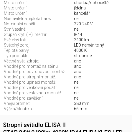
Místo určení:
chodba/schodiště
Místo určení:
jídelna
Místo určení:
kancelář
Nastavitelná teplota barev:
ne
Nominální napětí.:
220-240 V
Stmívatelné:
ne
Stupeň krytí (IP), přední:
IP44
Světelný tok:
2400 lm
Světelný zdroj:
LED neměnitelný
Teplota barvy.:
4000 K
Typ produktu:
stropnice
Včetně svět. zdroje:
ano
Vhodné pro montáž na stěnu:
ano
Vhodné pro povrchovou montáž:
ano
Vhodné pro stropní montáž:
ano
Vhodné pro upínací montáž:
ne
Vhodné pro venkovní použití:
ne
Vhodné pro vestavnou montáž:
ne
Vhodné pro zavěšení:
ne
Vnější průměr:
380 mm
Výška/hloubka:
66 mm
Stropní svítidlo ELISA II