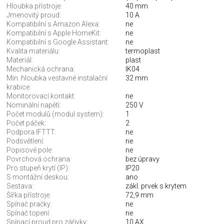
Hloubka přístroje:
40 mm
Jmenovitý proud:
10 A
Kompatibilní s Amazon Alexa:
ne
Kompatibilní s Apple HomeKit:
ne
Kompatibilní s Google Assistant:
ne
Kvalita materiálu:
termoplast
Materiál:
plast
Mechanická ochrana:
IK04
Min. hloubka vestavné instalační
32 mm
krabice:
Monitorovací kontakt:
ne
Nominální napětí:
250 V
Počet modulů (modul system):
1
Počet páček:
2
Podpora IFTTT:
ne
Podsvětlení:
ne
Popisové pole:
ne
Povrchová ochrana:
bez úpravy
Pro stupeň krytí (IP):
IP20
S montážní deskou:
ano
Sestava:
zákl. prvek s krytem
Šířka přístroje:
72,9 mm
Spínač pračky:
ne
Spínač topení:
ne
Spínací proud pro zářivky:
10 AX