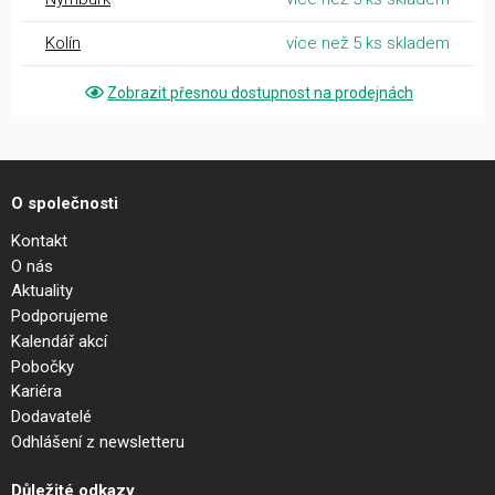
Kolín
více než 5 ks skladem
Zobrazit přesnou dostupnost na prodejnách
O společnosti
Kontakt
O nás
Aktuality
Podporujeme
Kalendář akcí
Pobočky
Kariéra
Dodavatelé
Odhlášení z newsletteru
Důležité odkazy