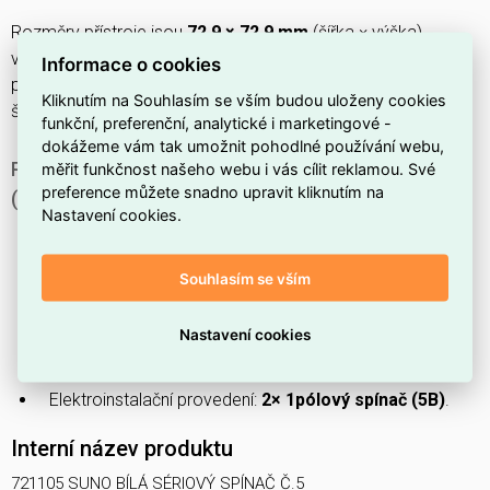
Rozměry přístroje jsou
72,9 × 72,9 mm
(šířka × výška),
vestavná hloubka
28 mm
(min. instalační krabice
32 mm
),
Informace o cookies
připojuje se přes
konektorovou svorku
a upevňuje drápky/
Kliknutím na Souhlasím se vším budou uloženy cookies
šrouby.
funkční, preferenční, analytické i marketingové -
dokážeme vám tak umožnit pohodlné používání webu,
PROČ SI VYBRAT TENTO SÉRIOVÝ SPÍNAČ SUNO
měřit funkčnost našeho webu i vás cílit reklamou. Své
preference můžete snadno upravit kliknutím na
(LEGRAND 721105)?
Nastavení cookies.
Patří do produktové řady
SUNO
.
Má estetické provedení v barvě
bílé
.
Souhlasím se vším
Nabízí ovládání pomocí
dvou páček
.
Jedná se o nepodsvícený model (
bez podsvětlení
).
Nastavení cookies
Určen pro vnitřní použití se stupněm krytí
IP20
.
Elektroinstalační provedení:
2× 1pólový spínač (5B)
.
Interní název produktu
721105 SUNO BÍLÁ SÉRIOVÝ SPÍNAČ Č.5