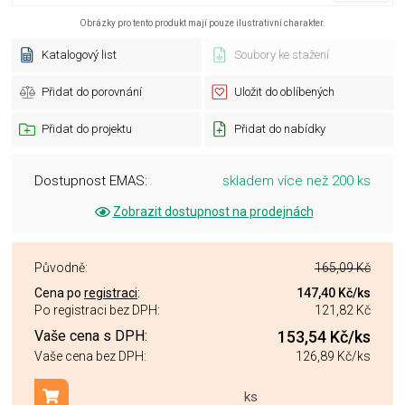
Obrázky pro tento produkt mají pouze ilustrativní charakter.
Katalogový list
Soubory ke stažení
Přidat do porovnání
Uložit do oblíbených
Přidat do projektu
Přidat do nabídky
Dostupnost EMAS:
skladem více než 200 ks
Zobrazit dostupnost na prodejnách
Původně:
165,09 Kč
Cena po
registraci
:
147,40 Kč
/ks
Po registraci bez DPH:
121,82 Kč
Vaše cena s DPH:
153,54 Kč
/ks
Vaše cena bez DPH:
126,89 Kč
/ks
ks
Přidat do košíku