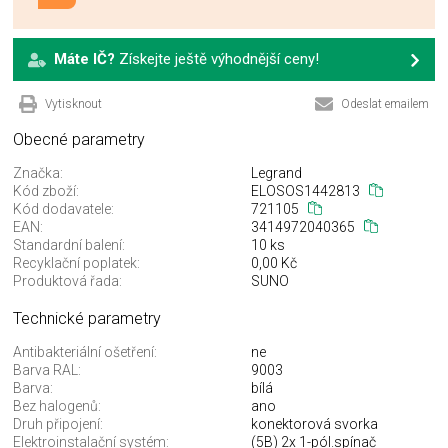
Máte IČ?
Získejte ještě výhodnější ceny!
Vytisknout
Odeslat emailem
Obecné parametry
Značka:
Legrand
Kód zboží:
ELOSOS1442813
Kód dodavatele:
721105
EAN:
3414972040365
Standardní balení:
10 ks
Recyklační poplatek:
0,00 Kč
Produktová řada:
SUNO
Technické parametry
Antibakteriální ošetření:
ne
Barva RAL:
9003
Barva:
bílá
Bez halogenů:
ano
Druh připojení:
konektorová svorka
Elektroinstalační systém:
(5B) 2x 1-pól.spínač