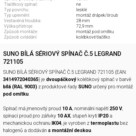
Tlačítkový spínač:
ne
Typ povrchu:
lesklé
Typ upevnění:
montáž drápek/šroub
Vestavěná hloubka:
28 mm
Výška přístroje:
72,9 mm
Způsob montáže:
montáž pod omítku
Způsob ovládání:
kolébkové tlačítko
SUNO BÍLÁ SÉRIOVÝ SPÍNAČ Č.5 LEGRAND
721105
SUNO BÍLÁ SÉRIOVÝ SPÍNAČ Č.5 LEGRAND 721105 (EAN:
3414972040365
) je
dvoupáčkový
kolébkový spínač v barvě
bílá (RAL 9003)
z produktové řady
SUNO
určený pro montáž
pod omítku
.
Spínač má jmenovitý proud
10 A
, nominální napětí
250 V
,
spínací proud pro zářivky
10 AX
, stupeň krytí
IP20
a
mechanickou ochranu
IK04
, je vyroben z
termoplastu
bez
halogenů a dodáván
s montážní deskou
.