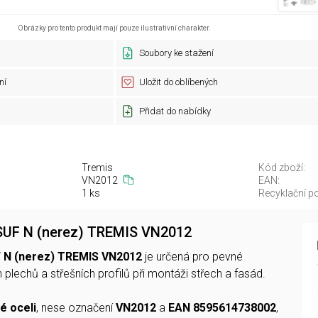
Obrázky pro tento produkt mají pouze ilustrativní charakter.
Soubory ke stažení
ní
Uložit do oblíbených
Přidat do nabídky
Tremis
Kód zboží:
VN2012
EAN:
1 ks
Recyklační po
 SUF N (nerez) TREMIS VN2012
F N (nerez) TREMIS VN2012
je určená pro pevné
plechů a střešních profilů při montáži střech a fasád.
é oceli
, nese označení
VN2012
a
EAN 8595614738002
,