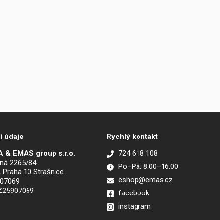
í údaje
Rychlý kontakt
 & EMAS group s.r.o.
724 618 108
ná 2265/84
Po–Pá: 8.00–16.00
, Praha 10 Strašnice
eshop@emas.cz
907069
CZ25907069
facebook
instagram