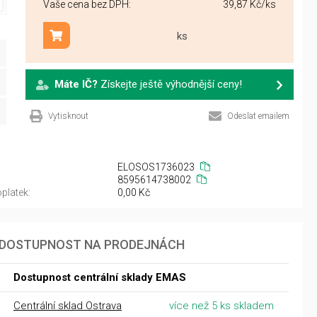
Vaše cena bez DPH:
39,87 Kč
/ks
ks
Přidat do košíku
Máte IČ?
Získejte ještě výhodnější ceny!
Vytisknout
Odeslat emailem
ELOSOS1736023
8595614738002
platek:
0,00 Kč
DOSTUPNOST NA PRODEJNÁCH
Dostupnost centrální sklady EMAS
Centrální sklad Ostrava
více než 5 ks skladem