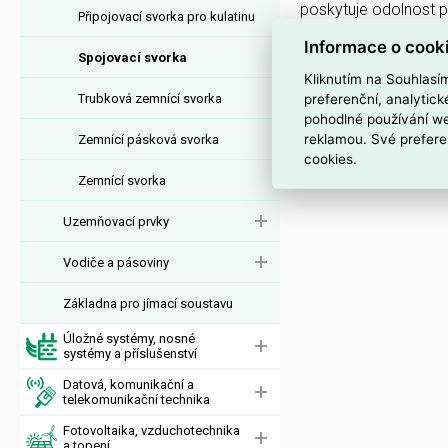
poskytuje odolnost pr
Připojovací svorka pro kulatinu
Informace o cook
Interní název pr
Spojovací svorka
Kliknutím na Souhlasí
SUF N svorka falcová
preferenční, analytic
Trubková zemnící svorka
pohodlné používání we
reklamou. Své prefere
Zemnící pásková svorka
cookies.
Zemnící svorka
Uzemňovací prvky
Vodiče a pásoviny
Základna pro jímací soustavu
Úložné systémy, nosné
systémy a příslušenství
Datová, komunikační a
telekomunikační technika
Fotovoltaika, vzduchotechnika
a topení