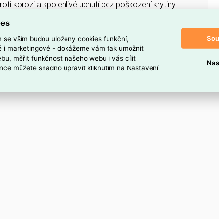
oti korozi a spolehlivé upnutí bez poškození krytiny.
ies
oduktu
Sou
m se vším budou uloženy cookies funkční,
 nerez
ké i marketingové - dokážeme vám tak umožnit
bu, měřit funkčnost našeho webu i vás cílit
Nas
nce můžete snadno upravit kliknutím na Nastavení