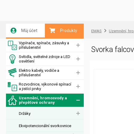
Můj účet
Produkty
EMAS
Uzemnění, hr
Vypínače, spínače, zásuvky a
příslušenství
Svorka falc
Svítidla, světelné zdroje a LED
osvětlení
Elektro kabely, vodiče a
příslušenství
Rozvodnice, výkonové spínací
a jistící prvky
Uzemnění, hromosvody a
přepěťové ochrany
Držáky
Ekvipotencionální svorkovnice