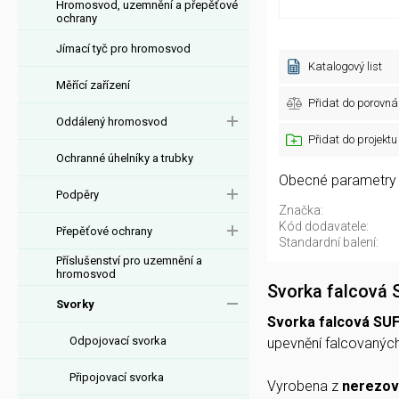
Hromosvod, uzemnění a přepěťové
ochrany
Jímací tyč pro hromosvod
Katalogový list
Měřící zařízení
Přidat do porovná
Oddálený hromosvod
Přidat do projektu
Ochranné úhelníky a trubky
Obecné parametry
Podpěry
Značka:
Kód dodavatele:
Přepěťové ochrany
Standardní balení:
Příslušenství pro uzemnění a
hromosvod
Svorka falcová
Svorky
Svorka falcová SU
Odpojovací svorka
upevnění falcovaných 
Připojovací svorka
Vyrobena z
nerezov