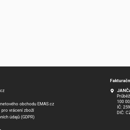
Fakturačn
.cz
JANČA
Průběž
100 00
ernetového obchodu EMAS.cz
IČ: 25
 pro vrácení zboží
DIČ: 
ních údajů (GDPR)