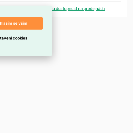
Zobrazit přesnou dostupnost na prodejnách
hlasím se vším
tavení cookies