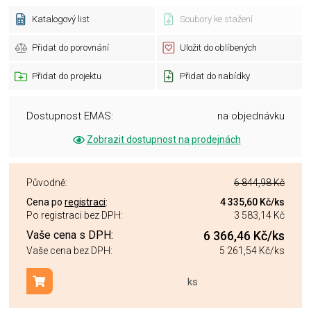
Katalogový list
Soubory ke stažení
Přidat do porovnání
Uložit do oblíbených
Přidat do projektu
Přidat do nabídky
Dostupnost EMAS:
na objednávku
Zobrazit dostupnost na prodejnách
Původně:
6 844,98 Kč
Cena po
registraci
:
4 335,60 Kč
/ks
Po registraci bez DPH:
3 583,14 Kč
Vaše cena s DPH:
6 366,46 Kč
/ks
Vaše cena bez DPH:
5 261,54 Kč
/ks
ks
Přidat do košíku