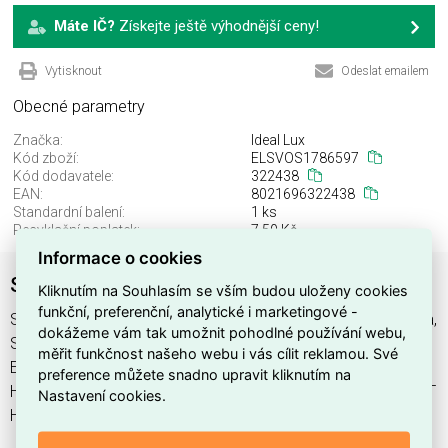
Máte IČ?
Získejte ještě výhodnější ceny!
Vytisknout
Odeslat emailem
Obecné parametry
Značka:
Ideal Lux
Kód zboží:
ELSVOS1786597
Kód dodavatele:
322438
EAN:
8021696322438
Standardní balení:
1 ks
Recyklační poplatek:
7,50 Kč
Informace o cookies
STYLE PT H100 COFFEE 4000K
Kliknutím na Souhlasím se vším budou uloženy cookies
funkční, preferenční, analytické i marketingové -
STYLE PT H100 COFFEE 4000K najdete v kategoriích Svítidla,
dokážeme vám tak umožnit pohodlné používání webu,
Svítidla, světelné zdroje a LED osvětlení, výrobce Ideal Lux,
měřit funkčnost našeho webu i vás cílit reklamou. Své
EAN 8021696322438, kód dodavatele 322438. STYLE PT
preference můžete snadno upravit kliknutím na
H100 COFFEE 4000K nabízíme od 1 ks. Kód EMAS STYLE PT
Nastavení cookies.
H100 COFFEE 4000K je ELSVOS1786597.