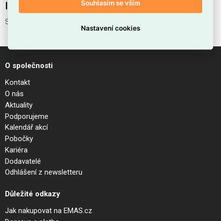
Souhlasím se vším
Interní název produktu
STYLE PT H100 COFFEE 4000K
Nastavení cookies
O společnosti
Kontakt
O nás
Aktuality
Podporujeme
Kalendář akcí
Pobočky
Kariéra
Dodavatelé
Odhlášení z newsletteru
Důležité odkazy
Jak nakupovat na EMAS.cz