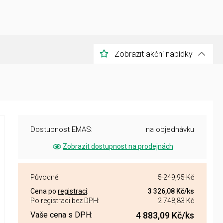
Zobrazit akční nabídky
Dostupnost EMAS:
na objednávku
Zobrazit dostupnost na prodejnách
Původně:
5 249,95 Kč
Cena po
registraci
:
3 326,08 Kč
/ks
Po registraci bez DPH:
2 748,83 Kč
Vaše cena s DPH:
4 883,09 Kč
/ks