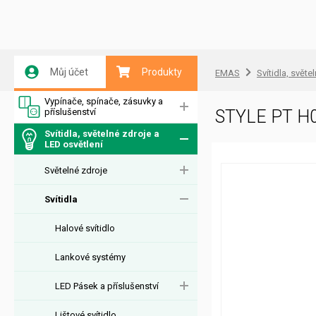
Můj účet
Produkty
EMAS
Svítidla, světe
Vypínače, spínače, zásuvky a
příslušenství
STYLE PT H
Svítidla, světelné zdroje a
LED osvětlení
Světelné zdroje
Svítidla
Halové svítidlo
Lankové systémy
LED Pásek a příslušenství
Lištové svítidlo