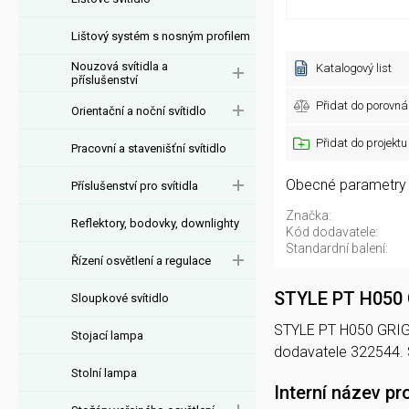
Lištový systém s nosným profilem
Nouzová svítidla a
Katalogový list
příslušenství
Přidat do porovná
Orientační a noční svítidlo
Přidat do projektu
Pracovní a stavenišťní svítidlo
Obecné parametry
Příslušenství pro svítidla
Značka:
Reflektory, bodovky, downlighty
Kód dodavatele:
Standardní balení:
Řízení osvětlení a regulace
STYLE PT H050 
Sloupkové svítidlo
STYLE PT H050 GRIGIO
Stojací lampa
dodavatele 322544.
Stolní lampa
Interní název pr