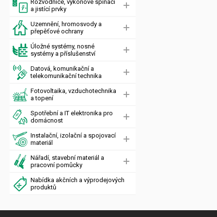
Rozvodnice, výkonové spínací
a jistící prvky
Uzemnění, hromosvody a
přepěťové ochrany
Úložné systémy, nosné
systémy a příslušenství
Datová, komunikační a
telekomunikační technika
Fotovoltaika, vzduchotechnika
a topení
Spotřební a IT elektronika pro
domácnost
Instalační, izolační a spojovací
materiál
Nářadí, stavební materiál a
pracovní pomůcky
Nabídka akčních a výprodejových
produktů