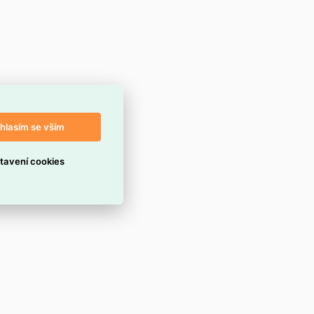
hlasím se vším
tavení cookies