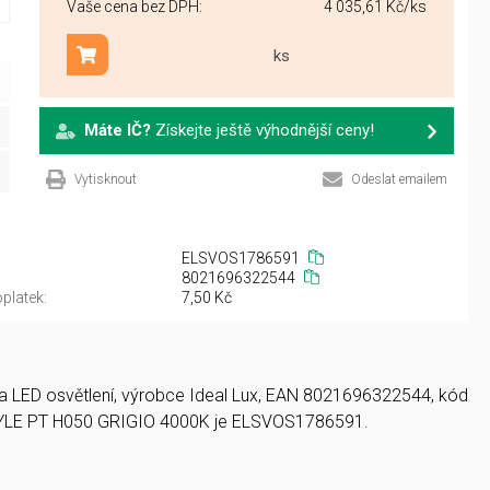
Vaše cena bez DPH:
4 035,61 Kč
/ks
ks
Přidat do košíku
Máte IČ?
Získejte ještě výhodnější ceny!
Vytisknout
Odeslat emailem
ELSVOS1786591
8021696322544
platek:
7,50 Kč
e a LED osvětlení, výrobce Ideal Lux, EAN 8021696322544, kód
TYLE PT H050 GRIGIO 4000K je ELSVOS1786591.