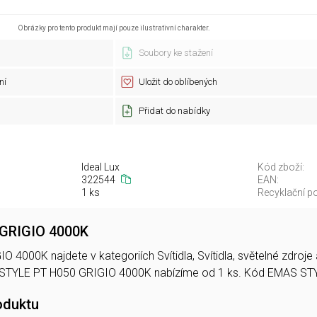
Obrázky pro tento produkt mají pouze ilustrativní charakter.
Soubory ke stažení
ní
Uložit do oblíbených
Přidat do nabídky
Ideal Lux
Kód zboží:
322544
EAN:
1 ks
Recyklační po
GRIGIO 4000K
 4000K najdete v kategoriích Svítidla, Svítidla, světelné zdroj
 STYLE PT H050 GRIGIO 4000K nabízíme od 1 ks. Kód EMAS S
oduktu