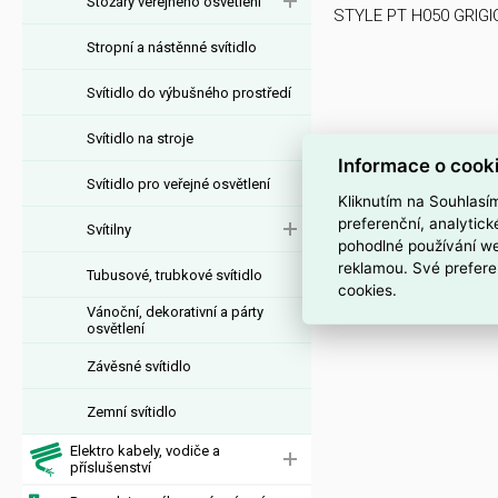
Stožáry veřejného osvětlení
STYLE PT H050 GRIGI
Stropní a nástěnné svítidlo
Svítidlo do výbušného prostředí
Svítidlo na stroje
Informace o cook
Svítidlo pro veřejné osvětlení
Kliknutím na Souhlasí
preferenční, analytic
Svítilny
pohodlné používání we
reklamou. Své prefere
Tubusové, trubkové svítidlo
cookies.
Vánoční, dekorativní a párty
osvětlení
Závěsné svítidlo
Zemní svítidlo
Elektro kabely, vodiče a
příslušenství