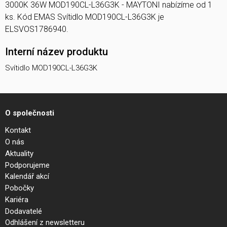
3000K 36W MOD190CL-L36G3K - MAYTONI nabízíme od 1
ks. Kód EMAS Svítidlo MOD190CL-L36G3K je
ELSVOS1786940.
Interní název produktu
Svítidlo MOD190CL-L36G3K
O společnosti
Kontakt
O nás
Aktuality
Podporujeme
Kalendář akcí
Pobočky
Kariéra
Dodavatelé
Odhlášení z newsletteru