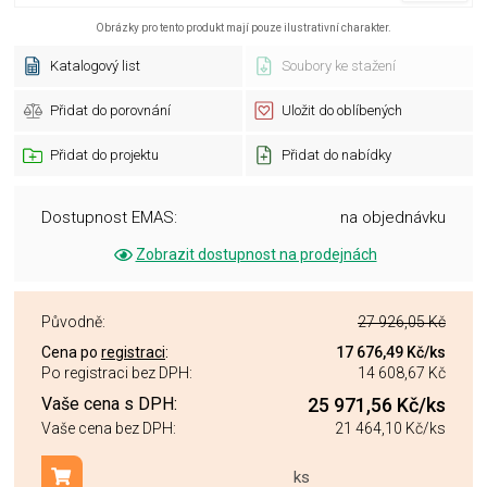
Obrázky pro tento produkt mají pouze ilustrativní charakter.
Katalogový list
Soubory ke stažení
Přidat do porovnání
Uložit do oblíbených
Přidat do projektu
Přidat do nabídky
Dostupnost EMAS:
na objednávku
Zobrazit dostupnost na prodejnách
Původně:
27 926,05 Kč
Cena po
registraci
:
17 676,49 Kč
/ks
Po registraci bez DPH:
14 608,67 Kč
Vaše cena s DPH:
25 971,56 Kč
/ks
Vaše cena bez DPH:
21 464,10 Kč
/ks
ks
Přidat do košíku