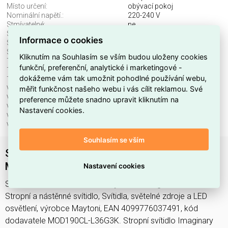
Místo určení:
obývací pokoj
Nominální napětí.:
220-240 V
Stmívatelné:
ne
Stupeň krytí (IP), přední:
IP20
Informace o cookies
Světelný tok:
1300 lm
Světelný zdroj:
LED neměnitelný
Kliknutím na Souhlasím se vším budou uloženy cookies
Teplota barvy.:
3000 K
funkční, preferenční, analytické i marketingové -
Třída ochrany:
I
dokážeme vám tak umožnit pohodlné používání webu,
Typ produktu:
lustr
měřit funkčnost našeho webu i vás cílit reklamou. Své
Včetně svět. zdroje:
ano
Vhodné pro počet svět. zdrojů:
1
preference můžete snadno upravit kliknutím na
Vhodné pro výkon světel. zdroje:
36 W
Nastavení cookies.
Vnější průměr:
550 mm
Výška/hloubka:
340 mm
Souhlasím se vším
Stropní svítidlo Imaginary 3000K 36W
MOD190CL-L36G3K - MAYTONI
Nastavení cookies
Svítidlo MOD190CL-L36G3K najdete v kategoriích Svítidla,
Stropní a nástěnné svítidlo, Svítidla, světelné zdroje a LED
osvětlení, výrobce Maytoni, EAN 4099776037491, kód
dodavatele MOD190CL-L36G3K. Stropní svítidlo Imaginary