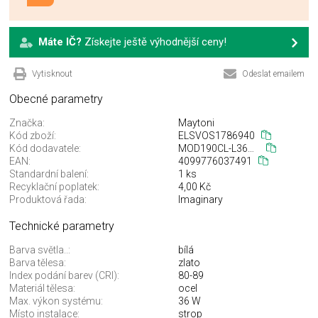
Máte IČ?
Získejte ještě výhodnější ceny!
Vytisknout
Odeslat emailem
Obecné parametry
Značka:
Maytoni
Kód zboží:
ELSVOS1786940
Kód dodavatele:
MOD190CL-L36G3K
EAN:
4099776037491
Standardní balení:
1 ks
Recyklační poplatek:
4,00 Kč
Produktová řada:
Imaginary
Technické parametry
Barva světla..:
bílá
Barva tělesa:
zlato
Index podání barev (CRI):
80-89
Materiál tělesa:
ocel
Max. výkon systému:
36 W
Místo instalace:
strop