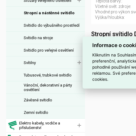
Stožáry veřejného osvětlení
Teplota barvy.:
Včetně svět. zdroje:
Vhodné pro výkon svět
Stropní a nástěnné svítidlo
Výška/hloubka:
Svítidlo do výbušného prostředí
Stropní svítid
Svítidlo na stroje
Svítidlo MOD273CL-L60
Informace o cook
Svítidlo pro veřejné osvětlení
EAN 4099776072423, 
Kliknutím na Souhlasí
MOD273CL-L60CH3K 
preferenční, analytic
Svítilny
pohodlné používání we
Interní název pr
reklamou. Své prefere
Tubusové, trubkové svítidlo
cookies.
Svítidlo MOD273CL-L
Vánoční, dekorativní a párty
osvětlení
Závěsné svítidlo
Zemní svítidlo
Elektro kabely, vodiče a
příslušenství