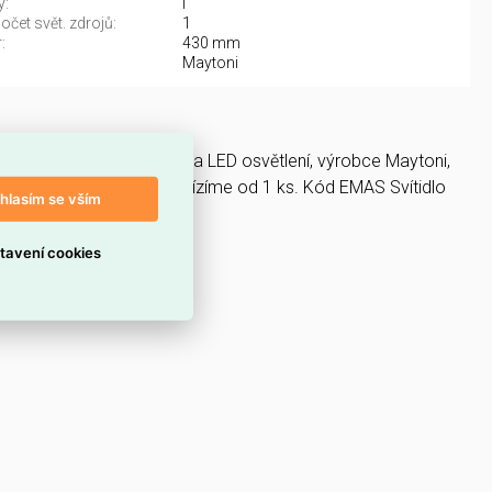
y:
I
čet svět. zdrojů:
1
:
430 mm
Maytoni
 Svítidla, světelné zdroje a LED osvětlení, výrobce Maytoni,
L60CH3K - MAYTONI nabízíme od 1 ks. Kód EMAS Svítidlo
hlasím se vším
tavení cookies