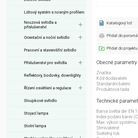
Lištový systém s nosným profilem
Nouzová svítidla a
Katalogový list
příslušenství
Přidat do porovná
Orientační a noční svítidlo
Přidat do projektu
Pracovní a stavenišťní svítidlo
Obecné parametry
Příslušenství pro svítidla
Značka:
Reflektory, bodovky, downlighty
Kód dodavatele:
Standardní balení:
Řízení osvětlení a regulace
Produktová řada:
Technické paramet
Sloupkové svítidlo
Barva světla dle. EN 
Stojací lampa
Index podání barev (C
Max. výkon systému:
Stolní lampa
Stmívatelné:
Světelný tok: