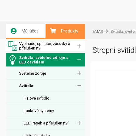
Můj účet
Produkty
EMAS
Svítidla, světe
Vypínače, spínače, zásuvky a
příslušenství
Stropní sví
Svítidla, světelné zdroje a
LED osvětlení
Světelné zdroje
Svítidla
Halové svítidlo
Lankové systémy
LED Pásek a příslušenství
Lištové svítidlo