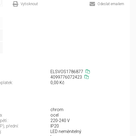
Vytisknout
Odeslat emailem
ELSVOS1786877
4099776072423
platek:
0,00 Kč
chrom
a:
ocel
ětí.:
220-240 V
IP), přední:
IP20
:
LED neměnitelný