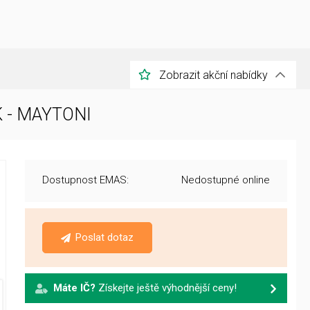
Zobrazit akční nabídky
K - MAYTONI
Dostupnost EMAS:
Nedostupné online
Poslat dotaz
Máte IČ?
Získejte ještě výhodnější ceny!