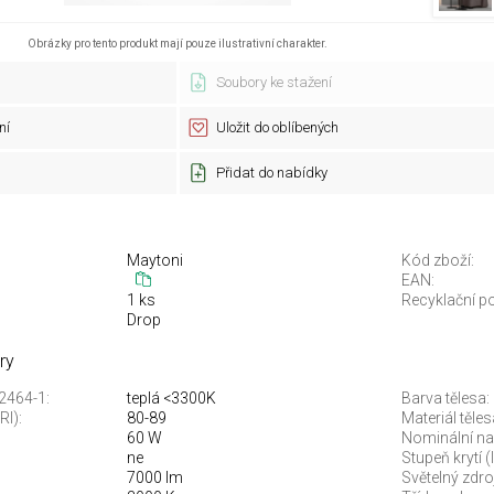
Obrázky pro tento produkt mají pouze ilustrativní charakter.
Soubory ke stažení
ní
Uložit do oblíbených
Přidat do nabídky
Maytoni
Kód zboží:
EAN:
1 ks
Recyklační po
Drop
ry
12464-1:
teplá <3300K
Barva tělesa:
RI):
80-89
Materiál těles
60 W
Nominální nap
ne
Stupeň krytí (
7000 lm
Světelný zdroj