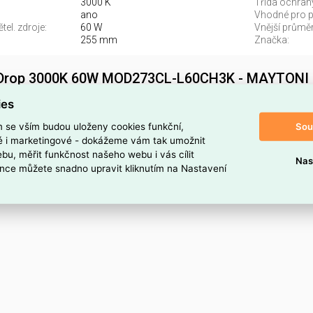
3000 K
Třída ochran
ano
Vhodné pro po
el. zdroje:
60 W
Vnější průměr
255 mm
Značka:
lo Drop 3000K 60W MOD273CL-L60CH3K - MAYTONI
CH3K najdete v kategoriích Svítidla, Stropní a nástěnné svítidlo,
ies
kód dodavatele . Stropní svítidlo Drop 3000K 60W MOD273CL-
Sou
m se vším budou uloženy cookies funkční,
je ELSVOS1786877.
ké i marketingové - dokážeme vám tak umožnit
bu, měřit funkčnost našeho webu i vás cílit
Nas
oduktu
nce můžete snadno upravit kliknutím na Nastavení
60CH3K