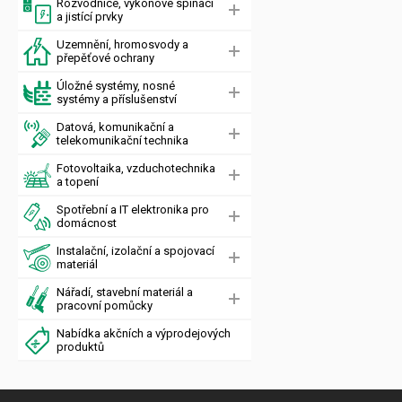
Rozvodnice, výkonové spínací
a jistící prvky
Uzemnění, hromosvody a
přepěťové ochrany
Úložné systémy, nosné
systémy a příslušenství
Datová, komunikační a
telekomunikační technika
Fotovoltaika, vzduchotechnika
a topení
Spotřební a IT elektronika pro
domácnost
Instalační, izolační a spojovací
materiál
Nářadí, stavební materiál a
pracovní pomůcky
Nabídka akčních a výprodejových
produktů