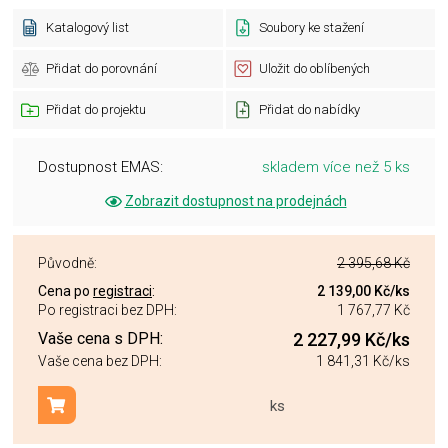
Katalogový list
Soubory ke stažení
Přidat do porovnání
Uložit do oblíbených
Přidat do projektu
Přidat do nabídky
Dostupnost EMAS:
skladem více než 5 ks
Zobrazit dostupnost na prodejnách
Původně:
2 395,68 Kč
Cena po
registraci
:
2 139,00 Kč
/ks
Po registraci bez DPH:
1 767,77 Kč
Vaše cena s DPH:
2 227,99 Kč
/ks
Vaše cena bez DPH:
1 841,31 Kč
/ks
ks
Přidat do košíku