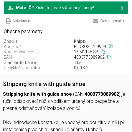
Máte IČ?
Získejte ještě výhodnější ceny!
Vytisknout
Odeslat emailem
Obecné parametry
Značka:
Knipex
Kód zboží:
ELOSOS1769999
Kód dodavatele:
16 50 145 SB
EAN:
4003773089902
Standardní balení:
1 ks
Recyklační poplatek:
0,00 Kč
Stripping knife with guide shoe
Stripping knife with guide shoe
(EAN
4003773089902
) je
ruční odizolovací nůž s vodítkem určený pro bezpečné a
přesné odstraňování izolace z vodičů.
Díky jednoduché konstrukci je vhodný pro použití v dílně i při
instalačních pracích a usnadňuje přípravu kabelů.