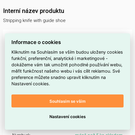
Interní název produktu
Stripping knife with guide shoe
DOSTUPNOST NA PRODEJNÁCH
Informace o cookies
Dostupnost centrální sklady EMAS
Kliknutím na Souhlasím se vším budou uloženy cookies
funkční, preferenční, analytické i marketingové -
Centrální sklad Ostrava
méně než 5 ks skladem
dokážeme vám tak umožnit pohodlné používání webu,
měřit funkčnost našeho webu i vás cílit reklamou. Své
Praha
preference můžete snadno upravit kliknutím na
Nastavení cookies.
Praha - Strašnice
méně než 5 ks skladem
Praha - Libeň
méně než 5 ks skladem
Souhlasím se vším
Čechy
Nastavení cookies
Tábor - Sezimovo Ústí
méně než 5 ks skladem