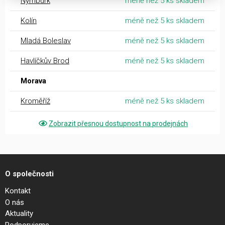
Nymburk
méně než 5 ks skladem
Kolín
méně než 5 ks skladem
Mladá Boleslav
méně než 5 ks skladem
Havlíčkův Brod
méně než 5 ks skladem
Morava
Kroměříž
méně než 5 ks skladem
Zobrazit přesnou dostupnost na prodejnách
O společnosti
Kontakt
O nás
Aktuality