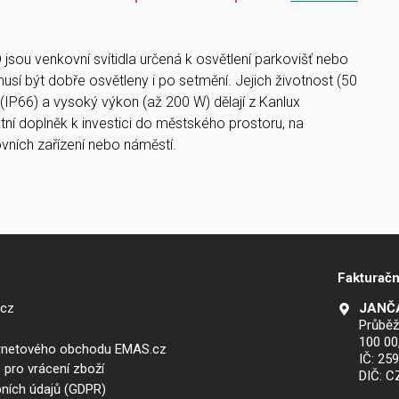
sou venkovní svítidla určená k osvětlení parkovišť nebo
musí být dobře osvětleny i po setmění. Jejich životnost (50
(IP66) a vysoký výkon (až 200 W) dělají z Kanlux
í doplněk k investici do městského prostoru, na
ovních zařízení nebo náměstí.
Fakturačn
.cz
JANČA
Průběž
100 00
ernetového obchodu EMAS.cz
IČ: 25
 pro vrácení zboží
DIČ: 
ních údajů (GDPR)