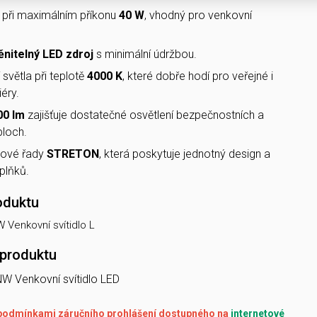
 při maximálním příkonu
40 W
, vhodný pro venkovní
nitelný LED zdroj
s minimální údržbou.
 světla při teplotě
4000 K
, které dobře hodí pro veřejné i
éry.
00 lm
zajišťuje dostatečné osvětlení bezpečnostních a
ploch.
tové řady
STRETON
, která poskytuje jednotný design a
plňků.
oduktu
Venkovní svítidlo L
 produktu
 Venkovní svítidlo LED
s podmínkami záručního prohlášení dostupného na
internetové