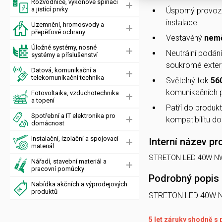
Rozvodnice, výkonové spínací
a jistící prvky
Úsporný provoz
instalace.
Uzemnění, hromosvody a
přepěťové ochrany
Vestavěný
nemě
Úložné systémy, nosné
Neutrální podání
systémy a příslušenství
soukromé exteri
Datová, komunikační a
telekomunikační technika
Světelný tok
56
komunikačních 
Fotovoltaika, vzduchotechnika
a topení
Patří do produk
Spotřební a IT elektronika pro
kompatibilitu do
domácnost
Instalační, izolační a spojovací
Interní název pr
materiál
STRETON LED 40W NW 
Nářadí, stavební materiál a
pracovní pomůcky
Podrobný popis
Nabídka akčních a výprodejových
produktů
STRETON LED 40W NW
5 let záruky shodně 