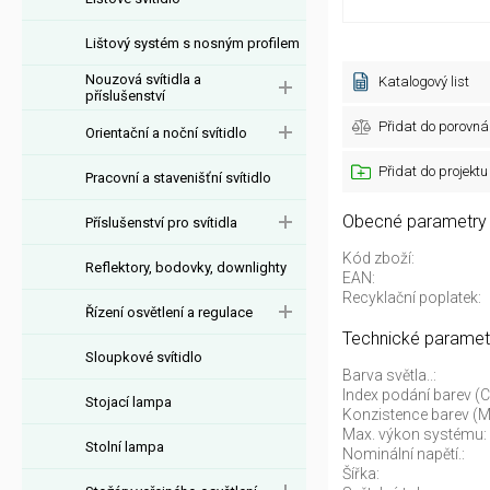
Lištový systém s nosným profilem
Nouzová svítidla a
Katalogový list
příslušenství
Přidat do porovná
Orientační a noční svítidlo
Přidat do projektu
Pracovní a stavenišťní svítidlo
Obecné parametry
Příslušenství pro svítidla
Kód zboží:
Reflektory, bodovky, downlighty
EAN:
Recyklační poplatek:
Řízení osvětlení a regulace
Technické paramet
Sloupkové svítidlo
Barva světla..:
Index podání barev (C
Stojací lampa
Konzistence barev (
Max. výkon systému:
Stolní lampa
Nominální napětí.:
Šířka: