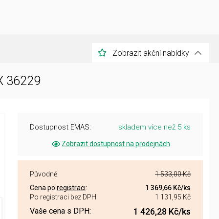
Zobrazit akční nabídky
X 36229
Dostupnost EMAS:
skladem více než 5 ks
Zobrazit dostupnost na prodejnách
Původně:
1 533,00 Kč
Cena po
registraci
:
1 369,66 Kč
/ks
Po registraci bez DPH:
1 131,95 Kč
Vaše cena s DPH:
1 426,28 Kč
/ks