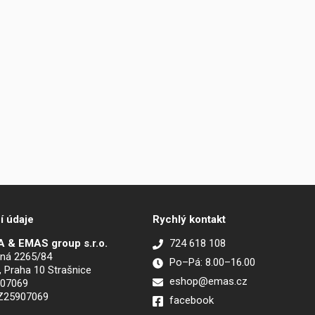
í údaje
Rychlý kontakt
 & EMAS group s.r.o.
724 618 108
ná 2265/84
Po–Pá: 8.00–16.00
, Praha 10 Strašnice
eshop@emas.cz
907069
CZ25907069
facebook