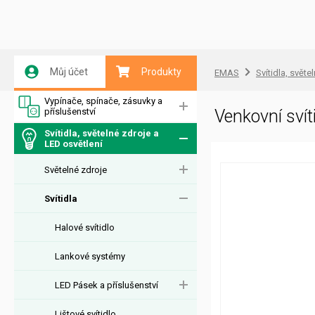
Můj účet
Produkty
EMAS
Svítidla, světe
Vypínače, spínače, zásuvky a
příslušenství
Venkovní sv
Svítidla, světelné zdroje a
LED osvětlení
Světelné zdroje
Svítidla
Halové svítidlo
Lankové systémy
LED Pásek a příslušenství
Lištové svítidlo