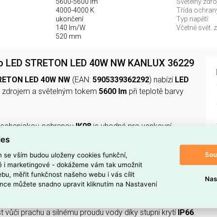
5600-5600 lm
Světelný zdroj
4000-4000 K
Třída ochran
ukončení
Typ napětí:
140 lm/W
Včetně svět. z
520 mm
dlo LED STRETON LED 40W NW KANLUX 36229
RETON LED 40W NW
(EAN:
5905339362292
) nabízí
LED
 zdrojem a světelným tokem
5600 lm
při teplotě barvy
echanickou ochranou
IK08
je vhodné pro venkovní
iníku
v šedé barvě a třída ochrany
I
.
ies
Sou
m se vším budou uloženy cookies funkční,
20–240 V
, má účinnost
140 lm/W
, index podání barev
CRI
ké i marketingové - dokážeme vám tak umožnit
× 520 mm
a nominální okolní teplotu provozu
-20 až 45 °C
.
bu, měřit funkčnost našeho webu i vás cílit
Nas
nce můžete snadno upravit kliknutím na Nastavení
 TOTO VENKOVNÍ SVÍTIDLO?
 vůči prachu a silnému proudu vody díky stupni krytí
IP66
.