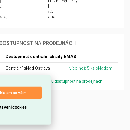
:
LED neměnitelný
y:
I
AC
droje:
ano
DOSTUPNOST NA PRODEJNÁCH
Dostupnost centrální sklady EMAS
Centrální sklad Ostrava
více než 5 ks skladem
Zobrazit přesnou dostupnost na prodejnách
hlasím se vším
tavení cookies