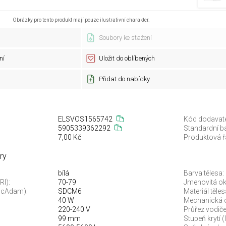
Obrázky pro tento produkt mají pouze ilustrativní charakter.
Soubory ke stažení
ní
Uložit do oblíbených
Přidat do nabídky
ELSVOS1565742
Kód dodavate
5905339362292
Standardní ba
7,00 Kč
Produktová ř
ry
bílá
Barva tělesa:
RI):
70-79
Jmenovitá oko
McAdam):
SDCM6
Materiál těles
40 W
Mechanická 
220-240 V
Průřez vodiče
99 mm
Stupeň krytí (