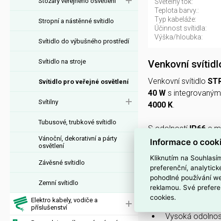
Stožáry veřejného osvětlení
Světelný tok:
Teplota barvy.:
Typ kabeláže:
Stropní a nástěnné svítidlo
Účinnost svítidla:
Výška/hloubka:
Svítidlo do výbušného prostředí
Svítidlo na stroje
Venkovní svíti
Venkovní svítidlo
ST
Svítidlo pro veřejné osvětlení
40 W
s integrovaným
Svítilny
4000 K
.
Tubusové, trubkové svítidlo
S odolností
IP66
a m
Vánoční, dekorativní a párty
instalace; těleso z
hl
Informace o cook
osvětlení
Kliknutím na Souhlasí
Závěsné svítidlo
Svítidlo pracuje na
2
preferenční, analytic
70–79
, rozměry
99 
pohodlné používání we
Zemní svítidlo
reklamou. Své prefere
cookies.
Elektro kabely, vodiče a
PROČ SI VYBRAT
příslušenství
Vysoká odolnost