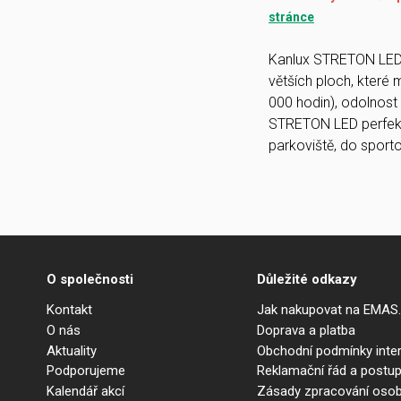
stránce
Kanlux STRETON LED j
větších ploch, které 
000 hodin), odolnost 
STRETON LED perfektn
parkoviště, do sport
O společnosti
Důležité odkazy
Kontakt
Jak nakupovat na EMAS
O nás
Doprava a platba
Aktuality
Obchodní podmínky int
Podporujeme
Reklamační řád a postup
Kalendář akcí
Zásady zpracování osob