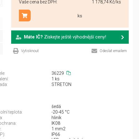
Vaše cena bez DPH:
1 178,74 Kč
/ks
ks
Přidat do košíku
Máte IČ?
Získejte ještě výhodnější ceny!
Vytisknout
Odeslat emailem
le:
36229
lení:
1 ks
ada:
STRETON
šedá
lní teplota:
-20-45 °C
a:
hliník
ochrana:
IK08
:
1 mm2
IP):
IP66