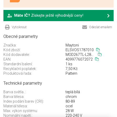
Máte IČ?
Získejte ještě výhodnější ceny!
Vytisknout
Odeslat emailem
Obecné parametry
Značka:
Maytoni
Kód zboží:
ELSVOS1787010
Kód dodavatele:
MOD267TL-L28CH3K
EAN:
4099776072072
Standardní balení:
1 ks
Recyklační poplatek:
7,50 Kč
Produktová řada:
Pattern
Technické parametry
Barva světla..:
teplá bílá
Barva tělesa:
chrom
Index podání barev (CRI):
80-89
Materiál tělesa:
ocel
Max. výkon systému:
28 W
Nominální napětí.:
220-240 V