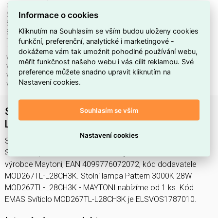
Průměr:
180 mm
Informace o cookies
Stmívatelné:
ne
Světelný tok:
3800 lm
Kliknutím na Souhlasím se vším budou uloženy cookies
Světelný zdroj:
LED neměnitelný
funkční, preferenční, analytické i marketingové -
Teplota barvy.:
3000 K
Třída ochrany:
II
dokážeme vám tak umožnit pohodlné používání webu,
Včetně svět. zdroje:
ano
měřit funkčnost našeho webu i vás cílit reklamou. Své
Vhodné pro počet svět. zdrojů:
1
preference můžete snadno upravit kliknutím na
Vhodné pro výkon světel. zdroje:
28 W
Nastavení cookies.
Výška/hloubka:
675 mm
Stolní lampa Pattern 3000K 28W MOD267TL-
Souhlasím se vším
L28CH3K - MAYTONI
Nastavení cookies
Svítidlo MOD267TL-L28CH3K najdete v kategoriích Svítidla,
Stolní lampa, Svítidla, světelné zdroje a LED osvětlení,
výrobce Maytoni, EAN 4099776072072, kód dodavatele
MOD267TL-L28CH3K. Stolní lampa Pattern 3000K 28W
MOD267TL-L28CH3K - MAYTONI nabízíme od 1 ks. Kód
EMAS Svítidlo MOD267TL-L28CH3K je ELSVOS1787010.