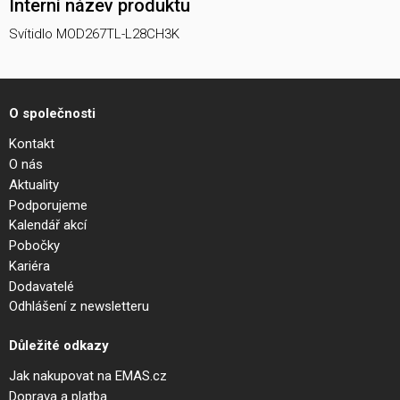
Interní název produktu
Svítidlo MOD267TL-L28CH3K
O společnosti
Kontakt
O nás
Aktuality
Podporujeme
Kalendář akcí
Pobočky
Kariéra
Dodavatelé
Odhlášení z newsletteru
Důležité odkazy
Jak nakupovat na EMAS.cz
Doprava a platba