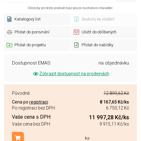
Obrázky pro tento produkt mají pouze ilustrativní charakter.
Katalogový list
Soubory ke stažení
Přidat do porovnání
Uložit do oblíbených
Přidat do projektu
Přidat do nabídky
Dostupnost EMAS:
na objednávku
Zobrazit dostupnost na prodejnách
Původně:
12 899,62 Kč
Cena po
registraci
:
8 167,65 Kč
/ks
Po registraci bez DPH:
6 750,12 Kč
Vaše cena s DPH:
11 997,28 Kč
/ks
Vaše cena bez DPH:
9 915,11 Kč
/ks
ks
Přidat do košíku